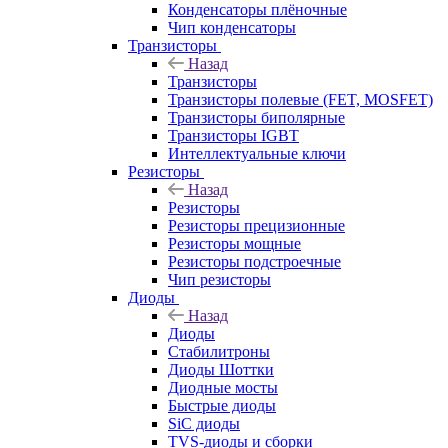
Конденсаторы плёночные
Чип конденсаторы
Транзисторы
Назад
Транзисторы
Транзисторы полевые (FET, MOSFET)
Транзисторы биполярные
Транзисторы IGBT
Интеллектуальные ключи
Резисторы
Назад
Резисторы
Резисторы прецизионные
Резисторы мощные
Резисторы подстроечные
Чип резисторы
Диоды
Назад
Диоды
Стабилитроны
Диоды Шоттки
Диодные мосты
Быстрые диоды
SiC диоды
TVS-диоды и сборки