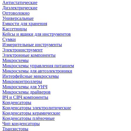
Антистатические
Диэлектрические
Оптоволокно
Универсальные
Емкости для хранения
Кассетницы
Кейсы и ящики для инструментов
Сумки
Измерительные инструменты
Электроинструмент
Электронные компоненты
Микросхемы
Микросхемы управления питанием
Микросхемы для автоэлектроники
Интерфейсные микросхемы
Микроконтроллеры
Микросхемы для УНЧ
Микросхемы драйверов
ВЧ и СВЧ компоненты
Конденсаторы
Конденсаторы электролитические
Конденсаторы керамические
Конденсаторы плёночные
Чип конденсаторы
Транзисторы