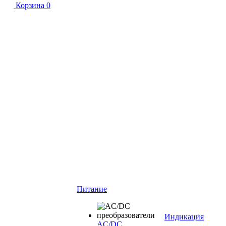
Корзина
0
Питание
Индикация
AC/DC