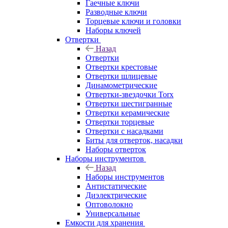
Гаечные ключи
Разводные ключи
Торцевые ключи и головки
Наборы ключей
Отвертки
Назад
Отвертки
Отвертки крестовые
Отвертки шлицевые
Динамометрические
Отвертки-звездочки Torx
Отвертки шестигранные
Отвертки керамические
Отвертки торцевые
Отвертки с насадками
Биты для отверток, насадки
Наборы отверток
Наборы инструментов
Назад
Наборы инструментов
Антистатические
Диэлектрические
Оптоволокно
Универсальные
Емкости для хранения