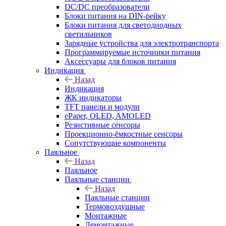
DC/DC преобразователи
Блоки питания на DIN-рейку
Блоки питания для светодиодных
светильников
Зарядные устройства для электротранспорта
Программируемые источники питания
Аксессуары для блоков питания
Индикация
Назад
Индикация
ЖК индикаторы
TFT панели и модули
ePaper, OLED, AMOLED
Резистивные сенсоры
Проекционно-ёмкостные сенсоры
Сопутствующие компоненты
Паяльное
Назад
Паяльное
Паяльные станции
Назад
Паяльные станции
Термовоздушные
Монтажные
Демонтажные