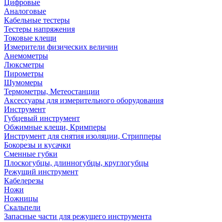
Цифровые
Аналоговые
Кабельные тестеры
Тестеры напряжения
Токовые клещи
Измерители физических величин
Анемометры
Люксметры
Пирометры
Шумомеры
Термометры, Метеостанции
Аксессуары для измерительного оборудования
Инструмент
Губцевый инструмент
Обжимные клещи, Кримперы
Инструмент для снятия изоляции, Стрипперы
Бокорезы и кусачки
Сменные губки
Плоскогубцы, длинногубцы, круглогубцы
Режущий инструмент
Кабелерезы
Ножи
Ножницы
Скальпели
Запасные части для режущего инструмента