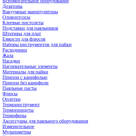
Вспомогательное оборудование
Дозаторы
Вакуумные манипуляторы
Оловоотсосы
Клеевые пистолеты
Подставки для паяльников
Штативы для плат
Емкости для флюсов
Наборы инструментов для пайки
Расходники
Жала
Насадки
Нагревательные элементы
Материалы для пайки
Припои с канифолью
Припои без канифоли
Паяльные пасты
Флюсы
Оплетки
Термоинструмент
Термопинцеты
Термофены
Аксессуары для паяльного оборудования
Измерительное
Мультиметры