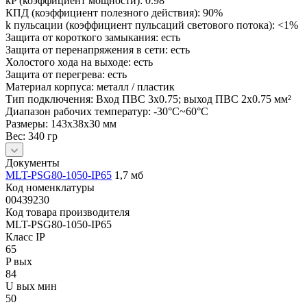
kP (коэффициент мощности): 0.98
КПД (коэффициент полезного действия): 90%
k пульсации (коэффициент пульсаций светового потока): <1%
Защита от короткого замыкания: есть
Защита от перенапряжения в сети: есть
Холостого хода на выходе: есть
Защита от перегрева: есть
Материал корпуса: металл / пластик
Тип подключения: Вход ПВС 3х0.75; выход ПВС 2х0.75 мм²
Диапазон рабочих температур: -30°С~60°С
Размеры: 143x38x30 мм
Вес: 340 гр
Документы
MLT-PSG80-1050-IP65
1,7 мб
Код номенклатуры
00439230
Код товара производителя
MLT-PSG80-1050-IP65
Класс IP
65
P вых
84
U вых мин
50