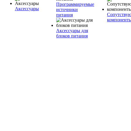
Программируемые
Аксессуары
источники
Сопутству
питания
компонент
Аксессуары для
блоков питания