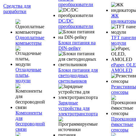
преобразователи
Средства для
разработки
ЖК
DC/DC
индикатор
преобразователи
Одноплатные
TFT панели
Блоки питания на
компьютеры
модули
DIN-рейку
ePaper, OL
Отладочные
Блоки питания для
AMOLED
платы,
светодиодных
модули
светильников
Резистивны
сенсоры
Зарядные
устройства для
Компоненты
электротранспорта
для
Проекцион
беспроводной
ёмкостные
связи
сенсоры