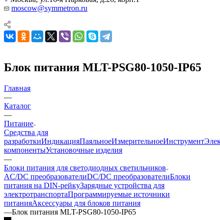
moscow@symmetron.ru
Блок питания MLT-PSG80-1050-IP65
Главная
—
Каталог
—
Питание
Средства для
разработки
Индикация
Паяльное
Измерительное
Инструмент
Эле
компоненты
Установочные изделия
—
Блоки питания для светодиодных светильников
AC/DC преобразователи
DC/DC преобразователи
Блоки
питания на DIN-рейку
Зарядные устройства для
электротранспорта
Программируемые источники
питания
Аксессуары для блоков питания
—
Блок питания MLT-PSG80-1050-IP65