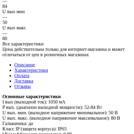
—
84
U вых мин
—
50
U вых макс
—
80
Все характеристики
Цена действительна только для интернет-магазина и может
отличаться от цен в розничных магазинах
Описание
Характеристики
Оплата
Доставка
Отзывы
Основные характеристики
I вых (выходной ток): 1050 мА
P вых. (диапазон выходной мощности): 52-84 Вт
U вых. мин. (выходное напряжение минимальное): 50 В
U вых. макс. (выходное напряжение максимальное): 80 В
Гальваника: да
Класс IP (защита корпуса): IP65