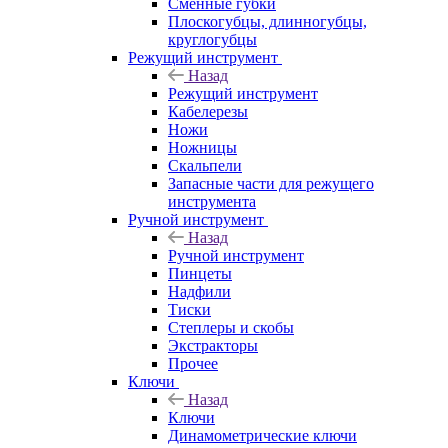
Сменные губки
Плоскогубцы, длинногубцы,
круглогубцы
Режущий инструмент
Назад
Режущий инструмент
Кабелерезы
Ножи
Ножницы
Скальпели
Запасные части для режущего
инструмента
Ручной инструмент
Назад
Ручной инструмент
Пинцеты
Надфили
Тиски
Степлеры и скобы
Экстракторы
Прочее
Ключи
Назад
Ключи
Динамометрические ключи