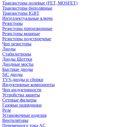
Транзисторы полевые (FET, MOSFET)
Транзисторы биполярные
Транзисторы IGBT
Интеллектуальные ключи
Резисторы
Резисторы прецизионные
Резисторы мощные
Резисторы подстроечные
Чип резисторы
Диоды
Стабилитроны
Диоды Шоттки
Диодные мосты
Быстрые диоды
SiC диоды
TVS-диоды и сборки
Индуктивные компоненты
Чип индуктивности
Устройства защиты
Сетевые фильтры
Газовые разрядники
Реле
Установочные изделия
Вентиляторы
Переменного тока AC