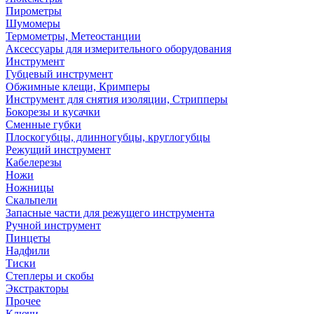
Пирометры
Шумомеры
Термометры, Метеостанции
Аксессуары для измерительного оборудования
Инструмент
Губцевый инструмент
Обжимные клещи, Кримперы
Инструмент для снятия изоляции, Стрипперы
Бокорезы и кусачки
Сменные губки
Плоскогубцы, длинногубцы, круглогубцы
Режущий инструмент
Кабелерезы
Ножи
Ножницы
Скальпели
Запасные части для режущего инструмента
Ручной инструмент
Пинцеты
Надфили
Тиски
Степлеры и скобы
Экстракторы
Прочее
Ключи