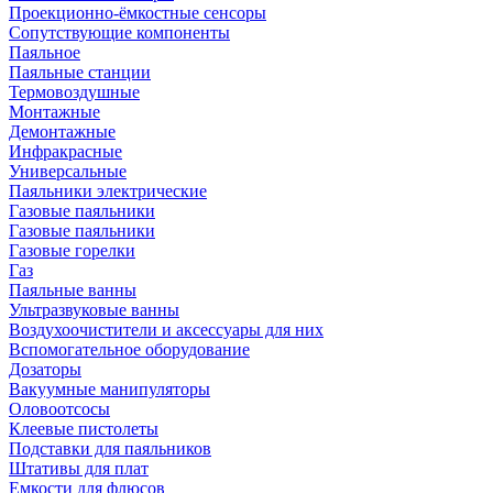
Проекционно-ёмкостные сенсоры
Сопутствующие компоненты
Паяльное
Паяльные станции
Термовоздушные
Монтажные
Демонтажные
Инфракрасные
Универсальные
Паяльники электрические
Газовые паяльники
Газовые паяльники
Газовые горелки
Газ
Паяльные ванны
Ультразвуковые ванны
Воздухоочистители и аксессуары для них
Вспомогательное оборудование
Дозаторы
Вакуумные манипуляторы
Оловоотсосы
Клеевые пистолеты
Подставки для паяльников
Штативы для плат
Емкости для флюсов