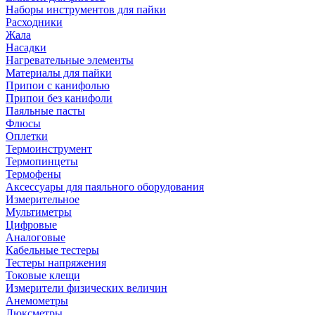
Наборы инструментов для пайки
Расходники
Жала
Насадки
Нагревательные элементы
Материалы для пайки
Припои с канифолью
Припои без канифоли
Паяльные пасты
Флюсы
Оплетки
Термоинструмент
Термопинцеты
Термофены
Аксессуары для паяльного оборудования
Измерительное
Мультиметры
Цифровые
Аналоговые
Кабельные тестеры
Тестеры напряжения
Токовые клещи
Измерители физических величин
Анемометры
Люксметры