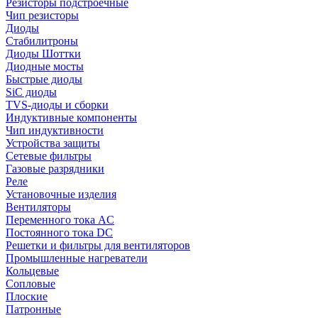
Резисторы подстроечные
Чип резисторы
Диоды
Стабилитроны
Диоды Шоттки
Диодные мосты
Быстрые диоды
SiC диоды
TVS-диоды и сборки
Индуктивные компоненты
Чип индуктивности
Устройства защиты
Сетевые фильтры
Газовые разрядники
Реле
Установочные изделия
Вентиляторы
Переменного тока AC
Постоянного тока DC
Решетки и фильтры для вентиляторов
Промышленные нагреватели
Кольцевые
Сопловые
Плоские
Патронные