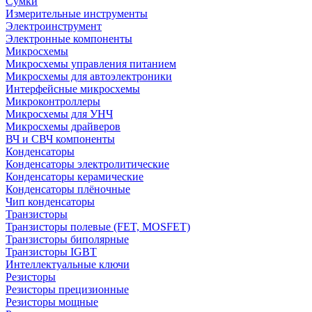
Сумки
Измерительные инструменты
Электроинструмент
Электронные компоненты
Микросхемы
Микросхемы управления питанием
Микросхемы для автоэлектроники
Интерфейсные микросхемы
Микроконтроллеры
Микросхемы для УНЧ
Микросхемы драйверов
ВЧ и СВЧ компоненты
Конденсаторы
Конденсаторы электролитические
Конденсаторы керамические
Конденсаторы плёночные
Чип конденсаторы
Транзисторы
Транзисторы полевые (FET, MOSFET)
Транзисторы биполярные
Транзисторы IGBT
Интеллектуальные ключи
Резисторы
Резисторы прецизионные
Резисторы мощные