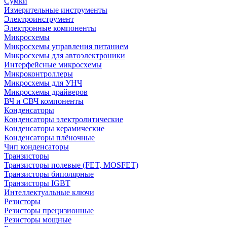
Сумки
Измерительные инструменты
Электроинструмент
Электронные компоненты
Микросхемы
Микросхемы управления питанием
Микросхемы для автоэлектроники
Интерфейсные микросхемы
Микроконтроллеры
Микросхемы для УНЧ
Микросхемы драйверов
ВЧ и СВЧ компоненты
Конденсаторы
Конденсаторы электролитические
Конденсаторы керамические
Конденсаторы плёночные
Чип конденсаторы
Транзисторы
Транзисторы полевые (FET, MOSFET)
Транзисторы биполярные
Транзисторы IGBT
Интеллектуальные ключи
Резисторы
Резисторы прецизионные
Резисторы мощные