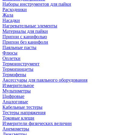
Наборы инструментов для пайки
Расходники
Жала
Насадки
Нагревательные элементы
Материалы для пайки
Припои с канифолью
Припои без канифоли
Паяльные пасты
Флюсы
Оплетки
Термоинструмент
Термопинцеты
Термофены
Аксессуары для паяльного оборудования
Измерительное
Мультиметры
Цифровые
Аналоговые
Кабельные тестеры
Тестеры напряжения
Токовые клещи
Измерители физических величин
Анемометры
Люксметры