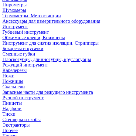
Пирометры
Шумомеры
Термометры, Метеостанции
Аксессуары для измерительного оборудования
Инструмент
Губцевый инструмент
Обжимные клещи, Кримперы
Инструмент для снятия изоляции, Стрипперы
Бокорезы и кусачки
Сменные губки
Плоскогубцы, длинногубцы, круглогубцы
Режущий инструмент
Кабелерезы
Ножи
Ножницы
Скальпели
Запасные части для режущего инструмента
Ручной инструмент
Пинцеты
Надфили
Тиски
Степлеры и скобы
Экстракторы
Прочее
Ключи