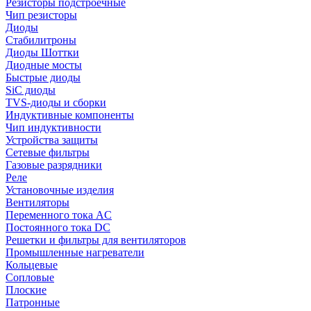
Резисторы подстроечные
Чип резисторы
Диоды
Стабилитроны
Диоды Шоттки
Диодные мосты
Быстрые диоды
SiC диоды
TVS-диоды и сборки
Индуктивные компоненты
Чип индуктивности
Устройства защиты
Сетевые фильтры
Газовые разрядники
Реле
Установочные изделия
Вентиляторы
Переменного тока AC
Постоянного тока DC
Решетки и фильтры для вентиляторов
Промышленные нагреватели
Кольцевые
Сопловые
Плоские
Патронные