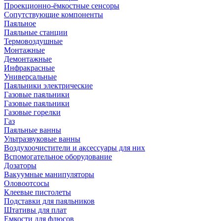
Проекционно-ёмкостные сенсоры
Сопутствующие компоненты
Паяльное
Паяльные станции
Термовоздушные
Монтажные
Демонтажные
Инфракрасные
Универсальные
Паяльники электрические
Газовые паяльники
Газовые паяльники
Газовые горелки
Газ
Паяльные ванны
Ультразвуковые ванны
Воздухоочистители и аксессуары для них
Вспомогательное оборудование
Дозаторы
Вакуумные манипуляторы
Оловоотсосы
Клеевые пистолеты
Подставки для паяльников
Штативы для плат
Емкости для флюсов