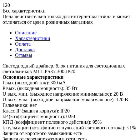
120
Все характеристики
Цена действительна только для интернет-магазина и может
отличаться от цен в розничных магазинах
Описание
Характеристики
Оплата
Доставка
Отзывы
Светодиодный драйвер, блок питания для светодиодных
светильников MLT-PS35-300-IP20
Основные характеристики
I вых (выходной ток): 300 мА
P вых. (выходная мощность): 35 Вт
U вых. мин. (выходное напряжение минимальное): 20 В
U вых. макс. (выходное напряжение максимальное): 120 В
Гальваника: нет
Класс IP (защита корпуса): IP20
kP (коэффициент мощности): 0.90
КПД (коэффициент полезного действия): 95%
k пульсации (коэффициент пульсаций светового потока): <1%
Защита от короткого замыкания: есть
Защита от перенапряжения в сети: есть