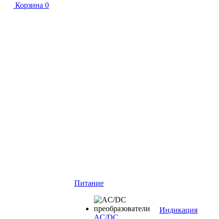
Корзина
0
Питание
Индикация
AC/DC