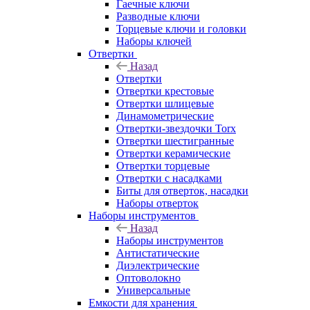
Гаечные ключи
Разводные ключи
Торцевые ключи и головки
Наборы ключей
Отвертки
Назад
Отвертки
Отвертки крестовые
Отвертки шлицевые
Динамометрические
Отвертки-звездочки Torx
Отвертки шестигранные
Отвертки керамические
Отвертки торцевые
Отвертки с насадками
Биты для отверток, насадки
Наборы отверток
Наборы инструментов
Назад
Наборы инструментов
Антистатические
Диэлектрические
Оптоволокно
Универсальные
Емкости для хранения