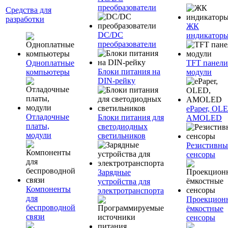
преобразователи
Средства для
разработки
ЖК
DC/DC
индикатор
преобразователи
Одноплатные
TFT панели
Блоки питания на
компьютеры
модули
DIN-рейку
ePaper, OL
Отладочные
Блоки питания для
AMOLED
платы,
светодиодных
модули
светильников
Резистивны
сенсоры
Зарядные
устройства для
Компоненты
электротранспорта
для
Проекцион
беспроводной
ёмкостные
связи
сенсоры