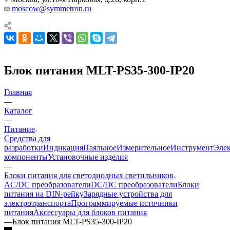
moscow@symmetron.ru
Блок питания MLT-PS35-300-IP20
Главная
—
Каталог
—
Питание
Средства для
разработки
Индикация
Паяльное
Измерительное
Инструмент
Эле
компоненты
Установочные изделия
—
Блоки питания для светодиодных светильников
AC/DC преобразователи
DC/DC преобразователи
Блоки
питания на DIN-рейку
Зарядные устройства для
электротранспорта
Программируемые источники
питания
Аксессуары для блоков питания
—
Блок питания MLT-PS35-300-IP20