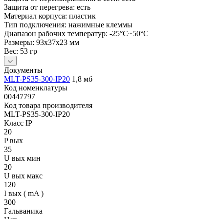
Защита от перегрева: есть
Материал корпуса: пластик
Тип подключения: нажимные клеммы
Диапазон рабочих температур: -25°С~50°С
Размеры: 93x37x23 мм
Вес: 53 гр
Документы
MLT-PS35-300-IP20
1,8 мб
Код номенклатуры
00447797
Код товара производителя
MLT-PS35-300-IP20
Класс IP
20
P вых
35
U вых мин
20
U вых макс
120
I вых ( mA )
300
Гальваника