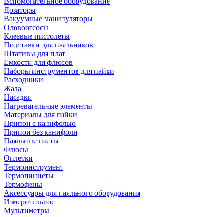
Вспомогательное оборудование
Дозаторы
Вакуумные манипуляторы
Оловоотсосы
Клеевые пистолеты
Подставки для паяльников
Штативы для плат
Емкости для флюсов
Наборы инструментов для пайки
Расходники
Жала
Насадки
Нагревательные элементы
Материалы для пайки
Припои с канифолью
Припои без канифоли
Паяльные пасты
Флюсы
Оплетки
Термоинструмент
Термопинцеты
Термофены
Аксессуары для паяльного оборудования
Измерительное
Мультиметры