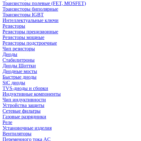
Транзисторы полевые (FET, MOSFET)
Транзисторы биполярные
Транзисторы IGBT
Интеллектуальные ключи
Резисторы
Резисторы прецизионные
Резисторы мощные
Резисторы подстроечные
Чип резисторы
Диоды
Стабилитроны
Диоды Шоттки
Диодные мосты
Быстрые диоды
SiC диоды
TVS-диоды и сборки
Индуктивные компоненты
Чип индуктивности
Устройства защиты
Сетевые фильтры
Газовые разрядники
Реле
Установочные изделия
Вентиляторы
Переменного тока AC