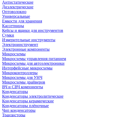
Антистатические
Диэлектрические
Оптоволокно
Универсальные
Емкости для хранения
Кассетницы
Кейсы и ящики для инструментов
Сумки
Измерительные инструменты
Электроинструмент
Электронные компоненты
Микросхемы
Микросхемы управления питанием
Микросхемы для автоэлектроники
Интерфейсные микросхемы
Микроконтроллеры
Микросхемы для УНЧ
Микросхемы драйверов
ВЧ и СВЧ компоненты
Конденсаторы
Конденсаторы электролитические
Конденсаторы керамические
Конденсаторы плёночные
Чип конденсаторы
Транзисторы