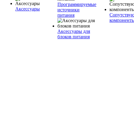
Программируемые
Аксессуары
источники
Сопутству
питания
компонент
Аксессуары для
блоков питания