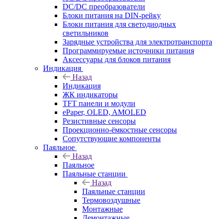
DC/DC преобразователи
Блоки питания на DIN-рейку
Блоки питания для светодиодных
светильников
Зарядные устройства для электротранспорта
Программируемые источники питания
Аксессуары для блоков питания
Индикация
Назад
Индикация
ЖК индикаторы
TFT панели и модули
ePaper, OLED, AMOLED
Резистивные сенсоры
Проекционно-ёмкостные сенсоры
Сопутствующие компоненты
Паяльное
Назад
Паяльное
Паяльные станции
Назад
Паяльные станции
Термовоздушные
Монтажные
Демонтажные