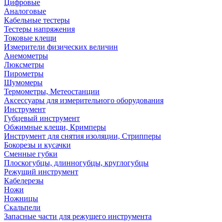
Цифровые
Аналоговые
Кабельные тестеры
Тестеры напряжения
Токовые клещи
Измерители физических величин
Анемометры
Люксметры
Пирометры
Шумомеры
Термометры, Метеостанции
Аксессуары для измерительного оборудования
Инструмент
Губцевый инструмент
Обжимные клещи, Кримперы
Инструмент для снятия изоляции, Стрипперы
Бокорезы и кусачки
Сменные губки
Плоскогубцы, длинногубцы, круглогубцы
Режущий инструмент
Кабелерезы
Ножи
Ножницы
Скальпели
Запасные части для режущего инструмента