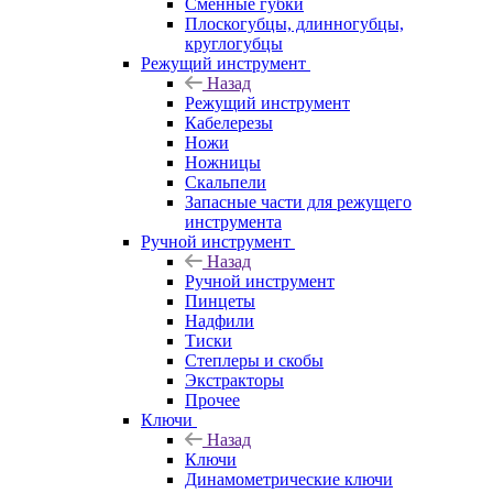
Сменные губки
Плоскогубцы, длинногубцы,
круглогубцы
Режущий инструмент
Назад
Режущий инструмент
Кабелерезы
Ножи
Ножницы
Скальпели
Запасные части для режущего
инструмента
Ручной инструмент
Назад
Ручной инструмент
Пинцеты
Надфили
Тиски
Степлеры и скобы
Экстракторы
Прочее
Ключи
Назад
Ключи
Динамометрические ключи