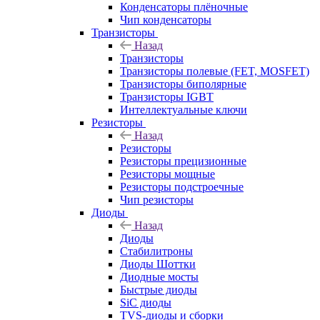
Конденсаторы плёночные
Чип конденсаторы
Транзисторы
Назад
Транзисторы
Транзисторы полевые (FET, MOSFET)
Транзисторы биполярные
Транзисторы IGBT
Интеллектуальные ключи
Резисторы
Назад
Резисторы
Резисторы прецизионные
Резисторы мощные
Резисторы подстроечные
Чип резисторы
Диоды
Назад
Диоды
Стабилитроны
Диоды Шоттки
Диодные мосты
Быстрые диоды
SiC диоды
TVS-диоды и сборки