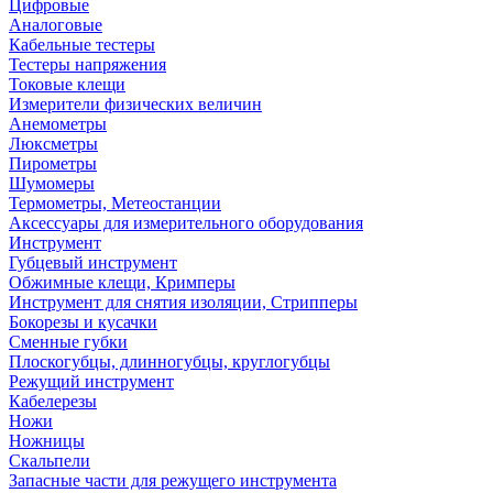
Цифровые
Аналоговые
Кабельные тестеры
Тестеры напряжения
Токовые клещи
Измерители физических величин
Анемометры
Люксметры
Пирометры
Шумомеры
Термометры, Метеостанции
Аксессуары для измерительного оборудования
Инструмент
Губцевый инструмент
Обжимные клещи, Кримперы
Инструмент для снятия изоляции, Стрипперы
Бокорезы и кусачки
Сменные губки
Плоскогубцы, длинногубцы, круглогубцы
Режущий инструмент
Кабелерезы
Ножи
Ножницы
Скальпели
Запасные части для режущего инструмента