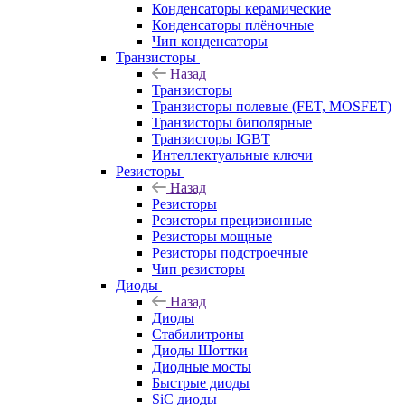
Конденсаторы керамические
Конденсаторы плёночные
Чип конденсаторы
Транзисторы
Назад
Транзисторы
Транзисторы полевые (FET, MOSFET)
Транзисторы биполярные
Транзисторы IGBT
Интеллектуальные ключи
Резисторы
Назад
Резисторы
Резисторы прецизионные
Резисторы мощные
Резисторы подстроечные
Чип резисторы
Диоды
Назад
Диоды
Стабилитроны
Диоды Шоттки
Диодные мосты
Быстрые диоды
SiC диоды