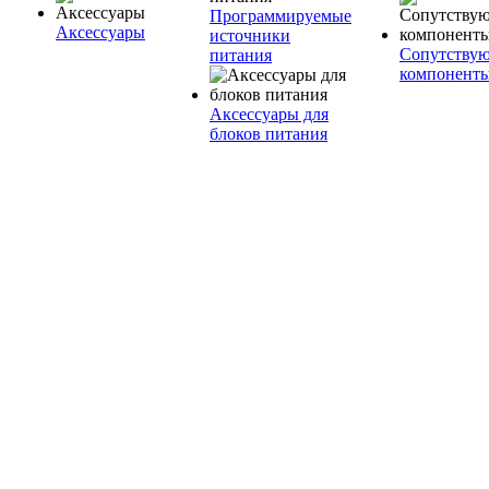
Программируемые
Аксессуары
источники
Сопутству
питания
компонент
Аксессуары для
блоков питания