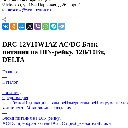
Москва, ул.16-я Парковая, д.26, корп.1
moscow@symmetron.ru
DRC-12V10W1AZ AC/DC Блок
питания на DIN-рейку, 12В/10Вт,
DELTA
Главная
—
Каталог
—
Питание
Средства для
разработки
Индикация
Паяльное
Измерительное
Инструмент
Эле
компоненты
Установочные изделия
—
Блоки питания на DIN-рейку
AC/DC преобразователи
DC/DC преобразователи
Блоки