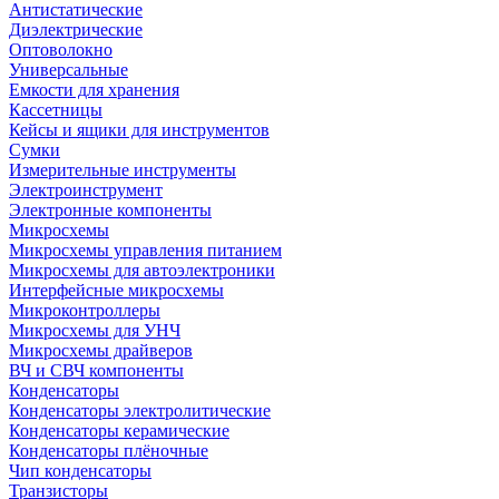
Антистатические
Диэлектрические
Оптоволокно
Универсальные
Емкости для хранения
Кассетницы
Кейсы и ящики для инструментов
Сумки
Измерительные инструменты
Электроинструмент
Электронные компоненты
Микросхемы
Микросхемы управления питанием
Микросхемы для автоэлектроники
Интерфейсные микросхемы
Микроконтроллеры
Микросхемы для УНЧ
Микросхемы драйверов
ВЧ и СВЧ компоненты
Конденсаторы
Конденсаторы электролитические
Конденсаторы керамические
Конденсаторы плёночные
Чип конденсаторы
Транзисторы