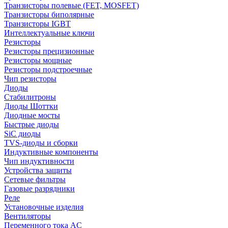
Транзисторы полевые (FET, MOSFET)
Транзисторы биполярные
Транзисторы IGBT
Интеллектуальные ключи
Резисторы
Резисторы прецизионные
Резисторы мощные
Резисторы подстроечные
Чип резисторы
Диоды
Стабилитроны
Диоды Шоттки
Диодные мосты
Быстрые диоды
SiC диоды
TVS-диоды и сборки
Индуктивные компоненты
Чип индуктивности
Устройства защиты
Сетевые фильтры
Газовые разрядники
Реле
Установочные изделия
Вентиляторы
Переменного тока AC