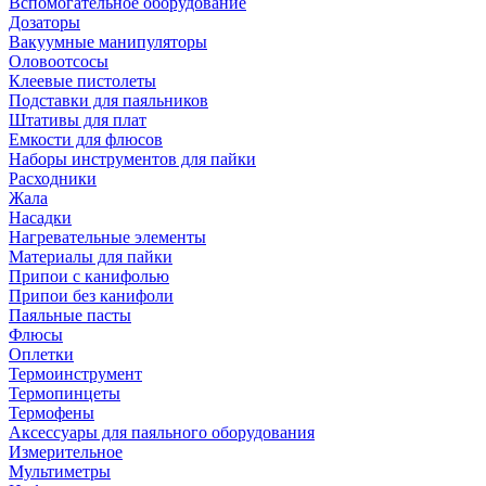
Вспомогательное оборудование
Дозаторы
Вакуумные манипуляторы
Оловоотсосы
Клеевые пистолеты
Подставки для паяльников
Штативы для плат
Емкости для флюсов
Наборы инструментов для пайки
Расходники
Жала
Насадки
Нагревательные элементы
Материалы для пайки
Припои с канифолью
Припои без канифоли
Паяльные пасты
Флюсы
Оплетки
Термоинструмент
Термопинцеты
Термофены
Аксессуары для паяльного оборудования
Измерительное
Мультиметры