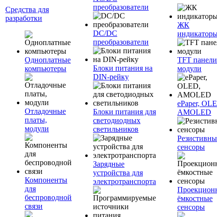
преобразователи
Средства для
разработки
ЖК
DC/DC
индикатор
преобразователи
Одноплатные
TFT панели
Блоки питания на
компьютеры
модули
DIN-рейку
ePaper, OL
Отладочные
Блоки питания для
AMOLED
платы,
светодиодных
модули
светильников
Резистивны
сенсоры
Зарядные
устройства для
Компоненты
электротранспорта
для
Проекцион
беспроводной
ёмкостные
связи
сенсоры