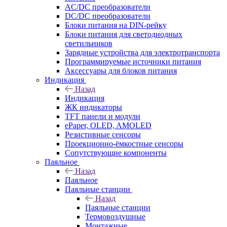
AC/DC преобразователи
DC/DC преобразователи
Блоки питания на DIN-рейку
Блоки питания для светодиодных
светильников
Зарядные устройства для электротранспорта
Программируемые источники питания
Аксессуары для блоков питания
Индикация
Назад
Индикация
ЖК индикаторы
TFT панели и модули
ePaper, OLED, AMOLED
Резистивные сенсоры
Проекционно-ёмкостные сенсоры
Сопутствующие компоненты
Паяльное
Назад
Паяльное
Паяльные станции
Назад
Паяльные станции
Термовоздушные
Монтажные