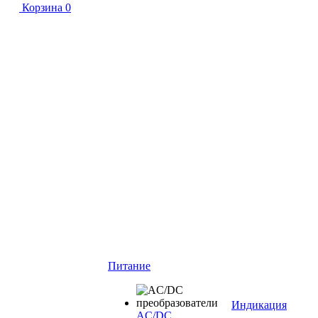
Корзина
0
Питание
Индикация
AC/DC