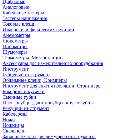
Цифровые
Аналоговые
Кабельные тестеры
Тестеры напряжения
Токовые клещи
Измерители физических величин
Анемометры
Люксметры
Пирометры
Шумомеры
Термометры, Метеостанции
Аксессуары для измерительного оборудования
Инструмент
Губцевый инструмент
Обжимные клещи, Кримперы
Инструмент для снятия изоляции, Стрипперы
Бокорезы и кусачки
Сменные губки
Плоскогубцы, длинногубцы, круглогубцы
Режущий инструмент
Кабелерезы
Ножи
Ножницы
Скальпели
Запасные части для режущего инструмента