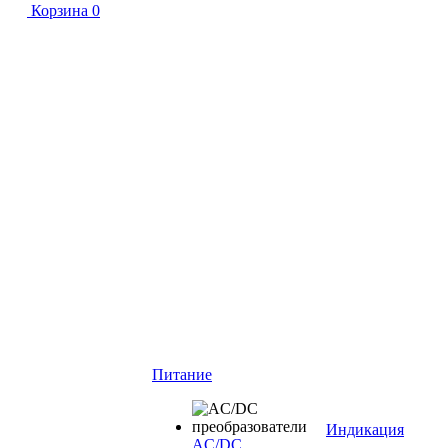
Корзина
0
Питание
Индикация
AC/DC