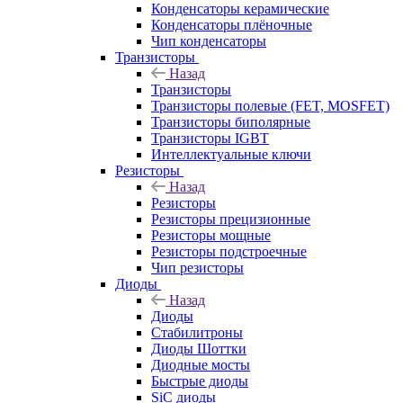
Конденсаторы керамические
Конденсаторы плёночные
Чип конденсаторы
Транзисторы
Назад
Транзисторы
Транзисторы полевые (FET, MOSFET)
Транзисторы биполярные
Транзисторы IGBT
Интеллектуальные ключи
Резисторы
Назад
Резисторы
Резисторы прецизионные
Резисторы мощные
Резисторы подстроечные
Чип резисторы
Диоды
Назад
Диоды
Стабилитроны
Диоды Шоттки
Диодные мосты
Быстрые диоды
SiC диоды