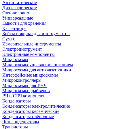
Антистатические
Диэлектрические
Оптоволокно
Универсальные
Емкости для хранения
Кассетницы
Кейсы и ящики для инструментов
Сумки
Измерительные инструменты
Электроинструмент
Электронные компоненты
Микросхемы
Микросхемы управления питанием
Микросхемы для автоэлектроники
Интерфейсные микросхемы
Микроконтроллеры
Микросхемы для УНЧ
Микросхемы драйверов
ВЧ и СВЧ компоненты
Конденсаторы
Конденсаторы электролитические
Конденсаторы керамические
Конденсаторы плёночные
Чип конденсаторы
Транзисторы