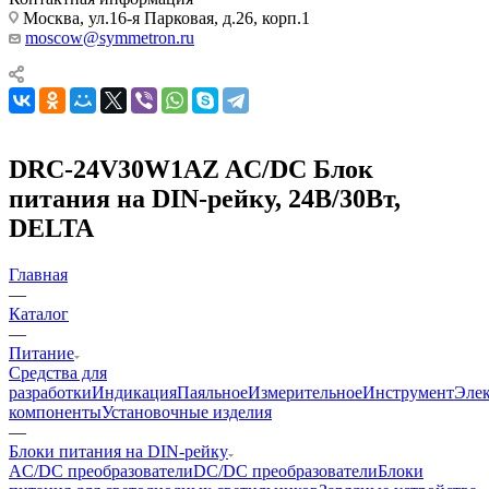
Москва, ул.16-я Парковая, д.26, корп.1
moscow@symmetron.ru
DRC-24V30W1AZ AC/DC Блок
питания на DIN-рейку, 24В/30Вт,
DELTA
Главная
—
Каталог
—
Питание
Средства для
разработки
Индикация
Паяльное
Измерительное
Инструмент
Эле
компоненты
Установочные изделия
—
Блоки питания на DIN-рейку
AC/DC преобразователи
DC/DC преобразователи
Блоки