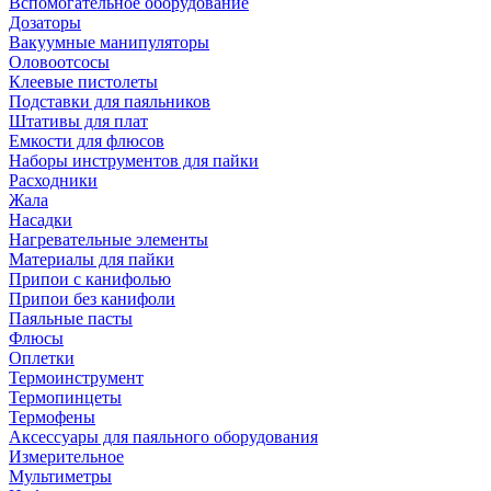
Вспомогательное оборудование
Дозаторы
Вакуумные манипуляторы
Оловоотсосы
Клеевые пистолеты
Подставки для паяльников
Штативы для плат
Емкости для флюсов
Наборы инструментов для пайки
Расходники
Жала
Насадки
Нагревательные элементы
Материалы для пайки
Припои с канифолью
Припои без канифоли
Паяльные пасты
Флюсы
Оплетки
Термоинструмент
Термопинцеты
Термофены
Аксессуары для паяльного оборудования
Измерительное
Мультиметры