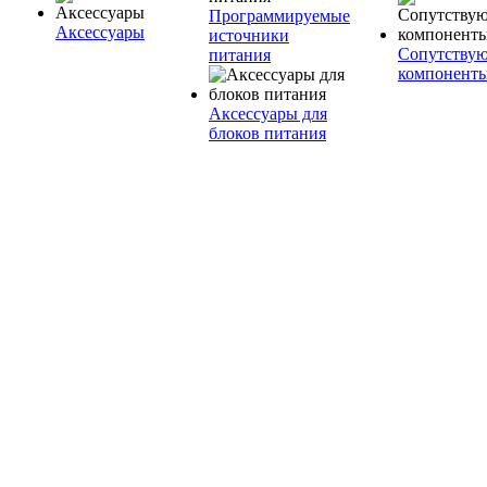
Программируемые
Аксессуары
источники
Сопутству
питания
компонент
Аксессуары для
блоков питания