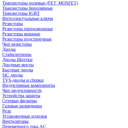
Транзисторы полевые (FET, MOSFET)
Транзисторы биполярные
Транзисторы IGBT
Интеллектуальные ключи
Резисторы
Резисторы прецизионные
Резисторы мощные
Резисторы подстроечные
Чип резисторы
Диоды
Стабилитроны
Диоды Шоттки
Диодные мосты
Быстрые диоды
SiC диоды
TVS-диоды и сборки
Индуктивные компоненты
Чип индуктивности
Устройства защиты
Сетевые фильтры
Газовые разрядники
Реле
Установочные изделия
Вентиляторы
Переменного тока AC