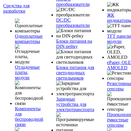
преобразователи
Средства для
разработки
ЖК
DC/DC
индикатор
преобразователи
Одноплатные
TFT панели
Блоки питания на
компьютеры
модули
DIN-рейку
ePaper, OL
Отладочные
Блоки питания для
AMOLED
платы,
светодиодных
модули
светильников
Резистивны
сенсоры
Зарядные
устройства для
Компоненты
электротранспорта
для
Проекцион
беспроводной
ёмкостные
связи
сенсоры