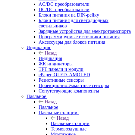
AC/DC преобразователи
DC/DC преобразователи
Блоки питания на DIN-рейку
Блоки питания для светодиодных
светильников
Зарядные устройства для электротранспорта
Программируемые источники питания
Аксессуары для блоков питания
Индикация
Назад
Индикация
ЖК индикаторы
TFT панели и модули
ePaper, OLED, AMOLED
Резистивные сенсоры
Проекционно-ёмкостные сенсоры
Сопутствующие компоненты
Паяльное
Назад
Паяльное
Паяльные станции
Назад
Паяльные станции
Термовоздушные
Монтажные