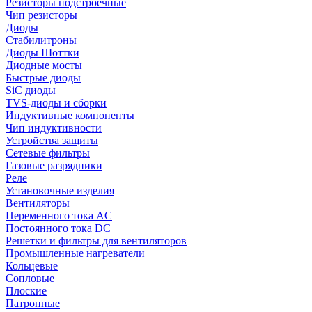
Резисторы подстроечные
Чип резисторы
Диоды
Стабилитроны
Диоды Шоттки
Диодные мосты
Быстрые диоды
SiC диоды
TVS-диоды и сборки
Индуктивные компоненты
Чип индуктивности
Устройства защиты
Сетевые фильтры
Газовые разрядники
Реле
Установочные изделия
Вентиляторы
Переменного тока AC
Постоянного тока DC
Решетки и фильтры для вентиляторов
Промышленные нагреватели
Кольцевые
Сопловые
Плоские
Патронные