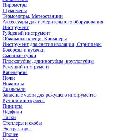
Пирометры
Шумомеры
Термометры, Метеостанции
Аксессуары для измерительного оборудования
Инструмент
Губцевый инструмент
Обжимные клещи, Кримперы
Инструмент для снятия изоляции, Стрипперы
Бокорезы и кусачки
Сменные губки
Плоскогубцы, длинногубцы, круглогубцы
Режущий инструмент
Кабелерезы
Ножи
Ножницы
Скальпели
Запасные части для режущего инструмента
Ручной инструмент
Пинцеты
Надфили
Тиски
Степлеры и скобы
Экстракторы
Прочее
Ключи