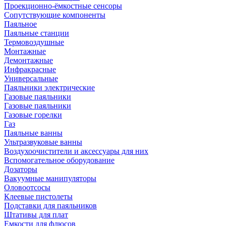
Проекционно-ёмкостные сенсоры
Сопутствующие компоненты
Паяльное
Паяльные станции
Термовоздушные
Монтажные
Демонтажные
Инфракрасные
Универсальные
Паяльники электрические
Газовые паяльники
Газовые паяльники
Газовые горелки
Газ
Паяльные ванны
Ультразвуковые ванны
Воздухоочистители и аксессуары для них
Вспомогательное оборудование
Дозаторы
Вакуумные манипуляторы
Оловоотсосы
Клеевые пистолеты
Подставки для паяльников
Штативы для плат
Емкости для флюсов