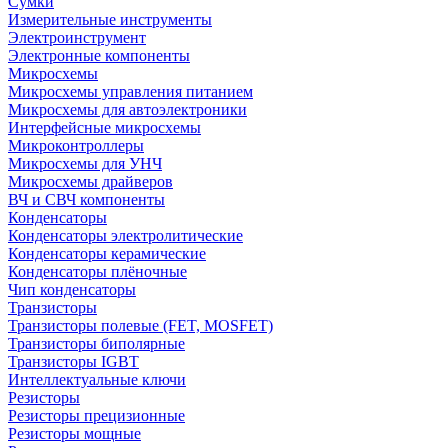
Сумки
Измерительные инструменты
Электроинструмент
Электронные компоненты
Микросхемы
Микросхемы управления питанием
Микросхемы для автоэлектроники
Интерфейсные микросхемы
Микроконтроллеры
Микросхемы для УНЧ
Микросхемы драйверов
ВЧ и СВЧ компоненты
Конденсаторы
Конденсаторы электролитические
Конденсаторы керамические
Конденсаторы плёночные
Чип конденсаторы
Транзисторы
Транзисторы полевые (FET, MOSFET)
Транзисторы биполярные
Транзисторы IGBT
Интеллектуальные ключи
Резисторы
Резисторы прецизионные
Резисторы мощные