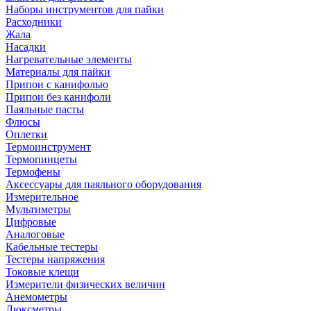
Наборы инструментов для пайки
Расходники
Жала
Насадки
Нагревательные элементы
Материалы для пайки
Припои с канифолью
Припои без канифоли
Паяльные пасты
Флюсы
Оплетки
Термоинструмент
Термопинцеты
Термофены
Аксессуары для паяльного оборудования
Измерительное
Мультиметры
Цифровые
Аналоговые
Кабельные тестеры
Тестеры напряжения
Токовые клещи
Измерители физических величин
Анемометры
Люксметры