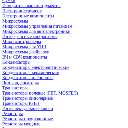
Сумки
Измерительные инструменты
Электроинструмент
Электронные компоненты
Микросхемы
Микросхемы управления питанием
Микросхемы для автоэлектроники
Интерфейсные микросхемы
Микроконтроллеры
Микросхемы для УНЧ
Микросхемы драйверов
ВЧ и СВЧ компоненты
Конденсаторы
Конденсаторы электролитические
Конденсаторы керамические
Конденсаторы плёночные
Чип конденсаторы
Транзисторы
Транзисторы полевые (FET, MOSFET)
Транзисторы биполярные
Транзисторы IGBT
Интеллектуальные ключи
Резисторы
Резисторы прецизионные
Резисторы мощные