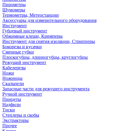
Пирометры
Шумомеры
Термометры, Метеостанции
Аксессуары для измерительного оборудования
Инструмент
Губцевый инструмент
Обжимные клещи, Кримперы
Инструмент для снятия изоляции, Стрипперы
Бокорезы и кусачки
Сменные губки
Плоскогубцы, длинногубцы, круглогубцы
Режущий инструмент
Кабелерезы
Ножи
Ножницы
Скальпели
Запасные части для режущего инструмента
Ручной инструмент
Пинцеты
Надфили
Тиски
Степлеры и скобы
Экстракторы
Прочее
Ключи