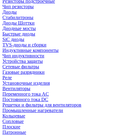
Резисторы подстроечные
Чип резисторы
Диоды
Стабилитроны
Диоды Шоттки
Диодные мосты
Быстрые диоды
SiC диоды
TVS-диоды и сборки
Индуктивные компоненты
Чип индуктивности
Устройства защиты
Сетевые фильтры
Газовые разрядники
Реле
Установочные изделия
Вентиляторы
Переменного тока AC
Постоянного тока DC
Решетки и фильтры для вентиляторов
Промышленные нагреватели
Кольцевые
Сопловые
Плоские
Патронные