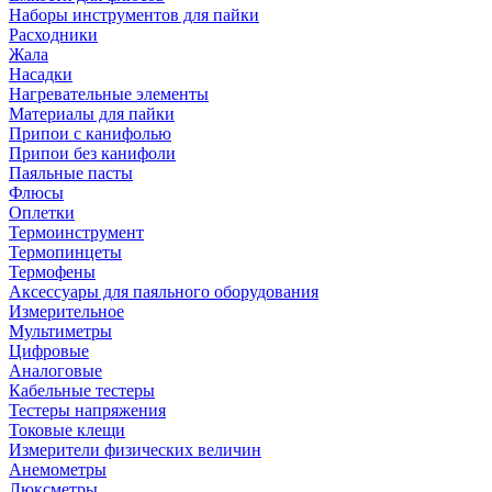
Наборы инструментов для пайки
Расходники
Жала
Насадки
Нагревательные элементы
Материалы для пайки
Припои с канифолью
Припои без канифоли
Паяльные пасты
Флюсы
Оплетки
Термоинструмент
Термопинцеты
Термофены
Аксессуары для паяльного оборудования
Измерительное
Мультиметры
Цифровые
Аналоговые
Кабельные тестеры
Тестеры напряжения
Токовые клещи
Измерители физических величин
Анемометры
Люксметры