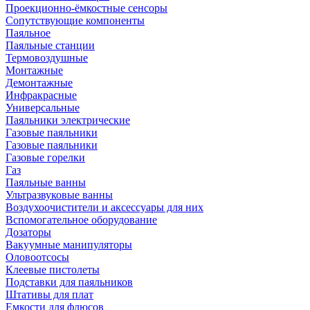
Проекционно-ёмкостные сенсоры
Сопутствующие компоненты
Паяльное
Паяльные станции
Термовоздушные
Монтажные
Демонтажные
Инфракрасные
Универсальные
Паяльники электрические
Газовые паяльники
Газовые паяльники
Газовые горелки
Газ
Паяльные ванны
Ультразвуковые ванны
Воздухоочистители и аксессуары для них
Вспомогательное оборудование
Дозаторы
Вакуумные манипуляторы
Оловоотсосы
Клеевые пистолеты
Подставки для паяльников
Штативы для плат
Емкости для флюсов