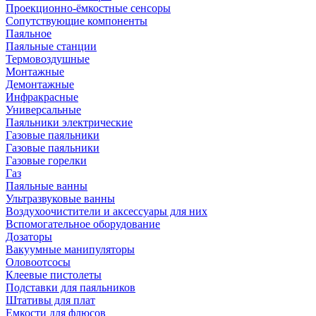
Проекционно-ёмкостные сенсоры
Сопутствующие компоненты
Паяльное
Паяльные станции
Термовоздушные
Монтажные
Демонтажные
Инфракрасные
Универсальные
Паяльники электрические
Газовые паяльники
Газовые паяльники
Газовые горелки
Газ
Паяльные ванны
Ультразвуковые ванны
Воздухоочистители и аксессуары для них
Вспомогательное оборудование
Дозаторы
Вакуумные манипуляторы
Оловоотсосы
Клеевые пистолеты
Подставки для паяльников
Штативы для плат
Емкости для флюсов