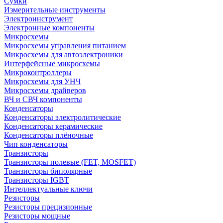
Сумки
Измерительные инструменты
Электроинструмент
Электронные компоненты
Микросхемы
Микросхемы управления питанием
Микросхемы для автоэлектроники
Интерфейсные микросхемы
Микроконтроллеры
Микросхемы для УНЧ
Микросхемы драйверов
ВЧ и СВЧ компоненты
Конденсаторы
Конденсаторы электролитические
Конденсаторы керамические
Конденсаторы плёночные
Чип конденсаторы
Транзисторы
Транзисторы полевые (FET, MOSFET)
Транзисторы биполярные
Транзисторы IGBT
Интеллектуальные ключи
Резисторы
Резисторы прецизионные
Резисторы мощные