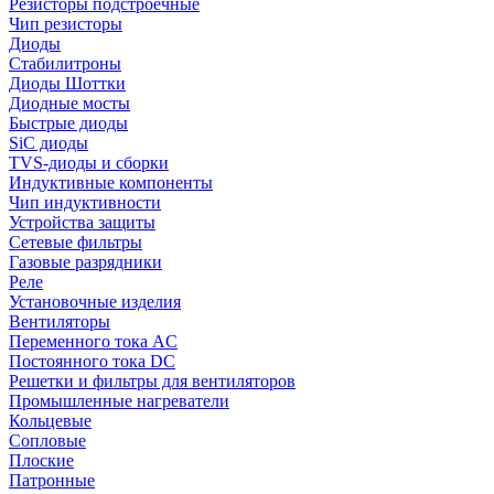
Резисторы подстроечные
Чип резисторы
Диоды
Стабилитроны
Диоды Шоттки
Диодные мосты
Быстрые диоды
SiC диоды
TVS-диоды и сборки
Индуктивные компоненты
Чип индуктивности
Устройства защиты
Сетевые фильтры
Газовые разрядники
Реле
Установочные изделия
Вентиляторы
Переменного тока AC
Постоянного тока DC
Решетки и фильтры для вентиляторов
Промышленные нагреватели
Кольцевые
Сопловые
Плоские
Патронные