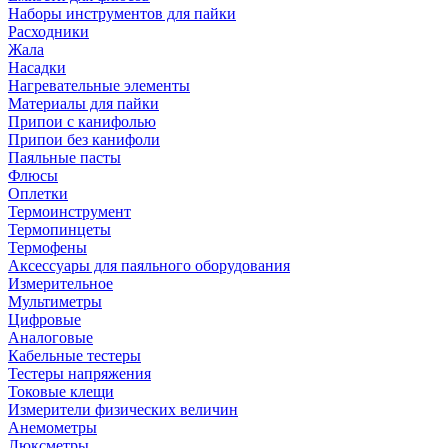
Наборы инструментов для пайки
Расходники
Жала
Насадки
Нагревательные элементы
Материалы для пайки
Припои с канифолью
Припои без канифоли
Паяльные пасты
Флюсы
Оплетки
Термоинструмент
Термопинцеты
Термофены
Аксессуары для паяльного оборудования
Измерительное
Мультиметры
Цифровые
Аналоговые
Кабельные тестеры
Тестеры напряжения
Токовые клещи
Измерители физических величин
Анемометры
Люксметры