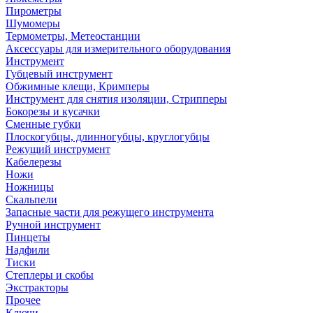
Пирометры
Шумомеры
Термометры, Метеостанции
Аксессуары для измерительного оборудования
Инструмент
Губцевый инструмент
Обжимные клещи, Кримперы
Инструмент для снятия изоляции, Стрипперы
Бокорезы и кусачки
Сменные губки
Плоскогубцы, длинногубцы, круглогубцы
Режущий инструмент
Кабелерезы
Ножи
Ножницы
Скальпели
Запасные части для режущего инструмента
Ручной инструмент
Пинцеты
Надфили
Тиски
Степлеры и скобы
Экстракторы
Прочее
Ключи