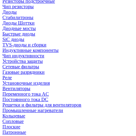
Резисторы подстроечные
Чип резисторы
Диоды
Стабилитроны
Диоды Шоттки
Диодные мосты
Быстрые диоды
SiC диоды
TVS-диоды и сборки
Индуктивные компоненты
Чип индуктивности
Устройства защиты
Сетевые фильтры
Газовые разрядники
Реле
Установочные изделия
Вентиляторы
Переменного тока AC
Постоянного тока DC
Решетки и фильтры для вентиляторов
Промышленные нагреватели
Кольцевые
Сопловые
Плоские
Патронные