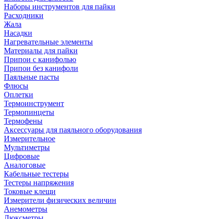
Наборы инструментов для пайки
Расходники
Жала
Насадки
Нагревательные элементы
Материалы для пайки
Припои с канифолью
Припои без канифоли
Паяльные пасты
Флюсы
Оплетки
Термоинструмент
Термопинцеты
Термофены
Аксессуары для паяльного оборудования
Измерительное
Мультиметры
Цифровые
Аналоговые
Кабельные тестеры
Тестеры напряжения
Токовые клещи
Измерители физических величин
Анемометры
Люксметры