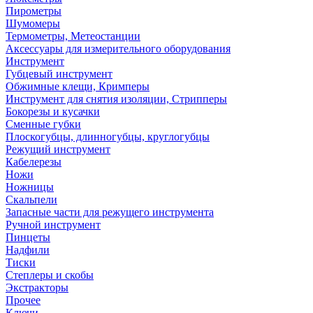
Пирометры
Шумомеры
Термометры, Метеостанции
Аксессуары для измерительного оборудования
Инструмент
Губцевый инструмент
Обжимные клещи, Кримперы
Инструмент для снятия изоляции, Стрипперы
Бокорезы и кусачки
Сменные губки
Плоскогубцы, длинногубцы, круглогубцы
Режущий инструмент
Кабелерезы
Ножи
Ножницы
Скальпели
Запасные части для режущего инструмента
Ручной инструмент
Пинцеты
Надфили
Тиски
Степлеры и скобы
Экстракторы
Прочее
Ключи