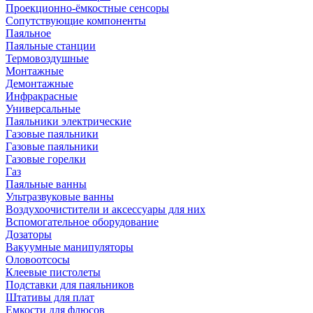
Проекционно-ёмкостные сенсоры
Сопутствующие компоненты
Паяльное
Паяльные станции
Термовоздушные
Монтажные
Демонтажные
Инфракрасные
Универсальные
Паяльники электрические
Газовые паяльники
Газовые паяльники
Газовые горелки
Газ
Паяльные ванны
Ультразвуковые ванны
Воздухоочистители и аксессуары для них
Вспомогательное оборудование
Дозаторы
Вакуумные манипуляторы
Оловоотсосы
Клеевые пистолеты
Подставки для паяльников
Штативы для плат
Емкости для флюсов