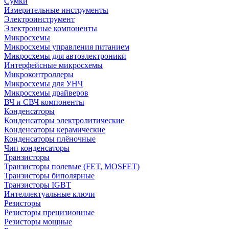
Сумки
Измерительные инструменты
Электроинструмент
Электронные компоненты
Микросхемы
Микросхемы управления питанием
Микросхемы для автоэлектроники
Интерфейсные микросхемы
Микроконтроллеры
Микросхемы для УНЧ
Микросхемы драйверов
ВЧ и СВЧ компоненты
Конденсаторы
Конденсаторы электролитические
Конденсаторы керамические
Конденсаторы плёночные
Чип конденсаторы
Транзисторы
Транзисторы полевые (FET, MOSFET)
Транзисторы биполярные
Транзисторы IGBT
Интеллектуальные ключи
Резисторы
Резисторы прецизионные
Резисторы мощные