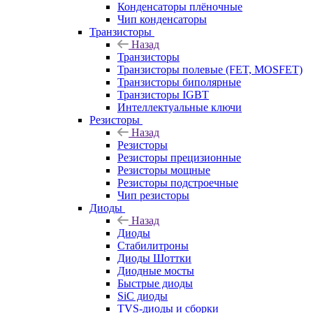
Конденсаторы плёночные
Чип конденсаторы
Транзисторы
Назад
Транзисторы
Транзисторы полевые (FET, MOSFET)
Транзисторы биполярные
Транзисторы IGBT
Интеллектуальные ключи
Резисторы
Назад
Резисторы
Резисторы прецизионные
Резисторы мощные
Резисторы подстроечные
Чип резисторы
Диоды
Назад
Диоды
Стабилитроны
Диоды Шоттки
Диодные мосты
Быстрые диоды
SiC диоды
TVS-диоды и сборки