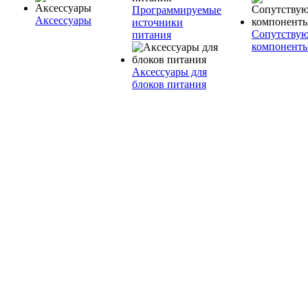
Программируемые
Аксессуары
источники
Сопутству
питания
компонент
Аксессуары для
блоков питания