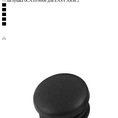
—
Заглушка 0CA10-9008 для EASY ARM 2