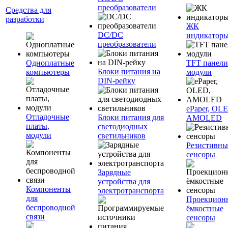
преобразователи
Средства для
разработки
ЖК
DC/DC
индикатор
преобразователи
Одноплатные
TFT панели
Блоки питания на
компьютеры
модули
DIN-рейку
ePaper, OL
Отладочные
Блоки питания для
AMOLED
платы,
светодиодных
модули
светильников
Резистивны
сенсоры
Зарядные
устройства для
Компоненты
электротранспорта
для
Проекцион
беспроводной
ёмкостные
связи
сенсоры