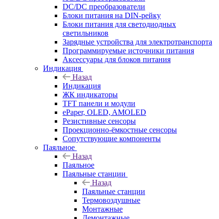
DC/DC преобразователи
Блоки питания на DIN-рейку
Блоки питания для светодиодных
светильников
Зарядные устройства для электротранспорта
Программируемые источники питания
Аксессуары для блоков питания
Индикация
Назад
Индикация
ЖК индикаторы
TFT панели и модули
ePaper, OLED, AMOLED
Резистивные сенсоры
Проекционно-ёмкостные сенсоры
Сопутствующие компоненты
Паяльное
Назад
Паяльное
Паяльные станции
Назад
Паяльные станции
Термовоздушные
Монтажные
Демонтажные