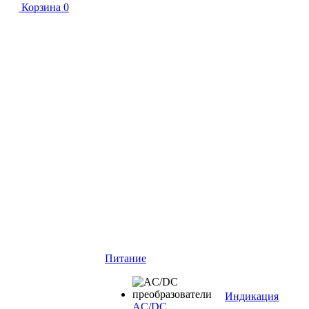
Корзина
0
Питание
Индикация
AC/DC