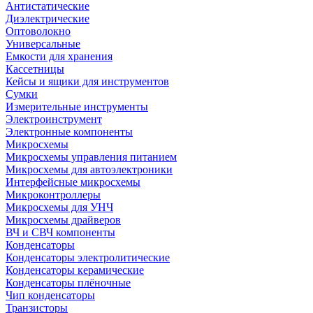
Антистатические
Диэлектрические
Оптоволокно
Универсальные
Емкости для хранения
Кассетницы
Кейсы и ящики для инструментов
Сумки
Измерительные инструменты
Электроинструмент
Электронные компоненты
Микросхемы
Микросхемы управления питанием
Микросхемы для автоэлектроники
Интерфейсные микросхемы
Микроконтроллеры
Микросхемы для УНЧ
Микросхемы драйверов
ВЧ и СВЧ компоненты
Конденсаторы
Конденсаторы электролитические
Конденсаторы керамические
Конденсаторы плёночные
Чип конденсаторы
Транзисторы