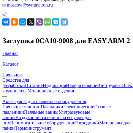
moscow@symmetron.ru
Заглушка 0CA10-9008 для EASY ARM 2
Главная
—
Каталог
—
Паяльное
Средства для
разработки
Питание
Индикация
Измерительное
Инструмент
Элек
компоненты
Установочные изделия
—
Аксессуары для паяльного оборудования
Паяльные станции
Паяльники электрические
Газовые
паяльники
Паяльные ванны
Ультразвуковые
ванны
Воздухоочистители и аксессуары для
них
Вспомогательное оборудование
Расходники
Материалы для
пайки
Термоинструмент