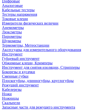
Цифровые
Аналоговые
Кабельные тестеры
Тестеры напряжения
Токовые клещи
Измерители физических величин
Анемометры
Люксметры
Пирометры
Шумомеры
Термометры, Метеостанции
Аксессуары для измерительного оборудования
Инструмент
Губцевый инструмент
Обжимные клещи, Кримперы
Инструмент для снятия изоляции, Стрипперы
Бокорезы и кусачки
Сменные губки
Плоскогубцы, длинногубцы, круглогубцы
Режущий инструмент
Кабелерезы
Ножи
Ножницы
Скальпели
Запасные части для режущего инструмента