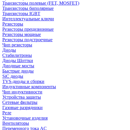
Транзисторы полевые (FET, MOSFET)
Транзисторы биполярные
Транзисторы IGBT
Интеллектуальные ключи
Резисторы
Резисторы прецизионные
Резисторы мощные
Резисторы подстроечные
Чип резисторы
Диоды
Стабилитроны
Диоды Шоттки
Диодные мосты
Быстрые диоды
SiC диоды
TVS-диоды и сборки
Индуктивные компоненты
Чип индуктивности
Устройства защиты
Сетевые фильтры
Газовые разрядники
Реле
Установочные изделия
Вентиляторы
Переменного тока AC