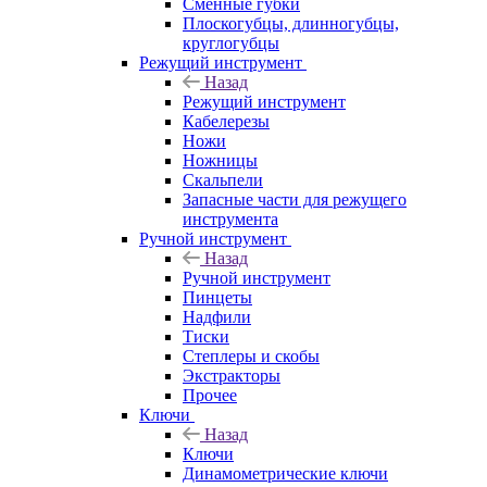
Сменные губки
Плоскогубцы, длинногубцы,
круглогубцы
Режущий инструмент
Назад
Режущий инструмент
Кабелерезы
Ножи
Ножницы
Скальпели
Запасные части для режущего
инструмента
Ручной инструмент
Назад
Ручной инструмент
Пинцеты
Надфили
Тиски
Степлеры и скобы
Экстракторы
Прочее
Ключи
Назад
Ключи
Динамометрические ключи