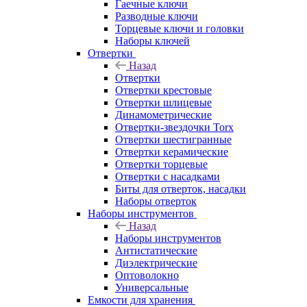
Гаечные ключи
Разводные ключи
Торцевые ключи и головки
Наборы ключей
Отвертки
Назад
Отвертки
Отвертки крестовые
Отвертки шлицевые
Динамометрические
Отвертки-звездочки Torx
Отвертки шестигранные
Отвертки керамические
Отвертки торцевые
Отвертки с насадками
Биты для отверток, насадки
Наборы отверток
Наборы инструментов
Назад
Наборы инструментов
Антистатические
Диэлектрические
Оптоволокно
Универсальные
Емкости для хранения