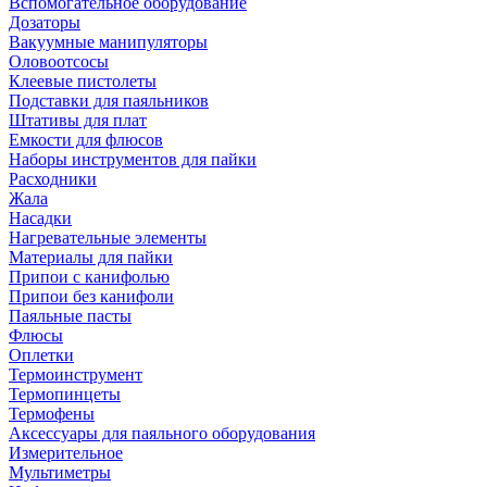
Вспомогательное оборудование
Дозаторы
Вакуумные манипуляторы
Оловоотсосы
Клеевые пистолеты
Подставки для паяльников
Штативы для плат
Емкости для флюсов
Наборы инструментов для пайки
Расходники
Жала
Насадки
Нагревательные элементы
Материалы для пайки
Припои с канифолью
Припои без канифоли
Паяльные пасты
Флюсы
Оплетки
Термоинструмент
Термопинцеты
Термофены
Аксессуары для паяльного оборудования
Измерительное
Мультиметры