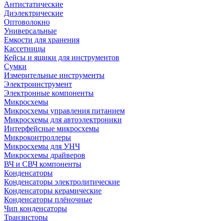
Антистатические
Диэлектрические
Оптоволокно
Универсальные
Емкости для хранения
Кассетницы
Кейсы и ящики для инструментов
Сумки
Измерительные инструменты
Электроинструмент
Электронные компоненты
Микросхемы
Микросхемы управления питанием
Микросхемы для автоэлектроники
Интерфейсные микросхемы
Микроконтроллеры
Микросхемы для УНЧ
Микросхемы драйверов
ВЧ и СВЧ компоненты
Конденсаторы
Конденсаторы электролитические
Конденсаторы керамические
Конденсаторы плёночные
Чип конденсаторы
Транзисторы