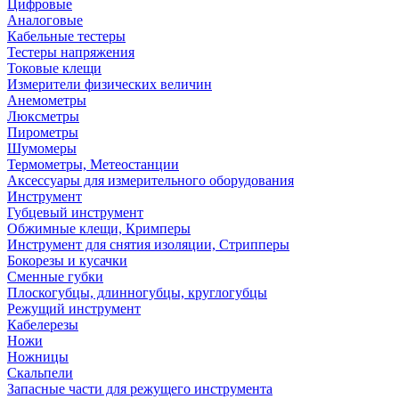
Цифровые
Аналоговые
Кабельные тестеры
Тестеры напряжения
Токовые клещи
Измерители физических величин
Анемометры
Люксметры
Пирометры
Шумомеры
Термометры, Метеостанции
Аксессуары для измерительного оборудования
Инструмент
Губцевый инструмент
Обжимные клещи, Кримперы
Инструмент для снятия изоляции, Стрипперы
Бокорезы и кусачки
Сменные губки
Плоскогубцы, длинногубцы, круглогубцы
Режущий инструмент
Кабелерезы
Ножи
Ножницы
Скальпели
Запасные части для режущего инструмента