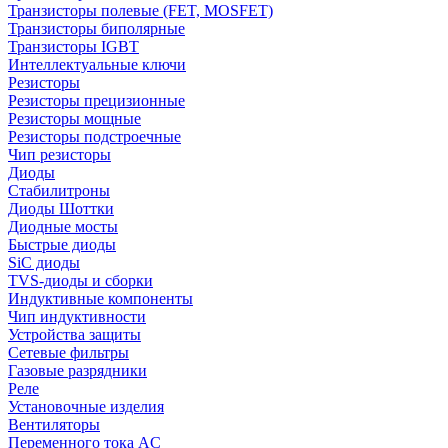
Транзисторы полевые (FET, MOSFET)
Транзисторы биполярные
Транзисторы IGBT
Интеллектуальные ключи
Резисторы
Резисторы прецизионные
Резисторы мощные
Резисторы подстроечные
Чип резисторы
Диоды
Стабилитроны
Диоды Шоттки
Диодные мосты
Быстрые диоды
SiC диоды
TVS-диоды и сборки
Индуктивные компоненты
Чип индуктивности
Устройства защиты
Сетевые фильтры
Газовые разрядники
Реле
Установочные изделия
Вентиляторы
Переменного тока AC