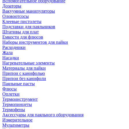
Вспомогательное оборудование
Дозаторы
Вакуумные манипуляторы
Оловоотсосы
Клеевые пистолеты
Подставки для паяльников
Штативы для плат
Емкости для флюсов
Наборы инструментов для пайки
Расходники
Жала
Насадки
Нагревательные элементы
Материалы для пайки
Припои с канифолью
Припои без канифоли
Паяльные пасты
Флюсы
Оплетки
Термоинструмент
Термопинцеты
Термофены
Аксессуары для паяльного оборудования
Измерительное
Мультиметры