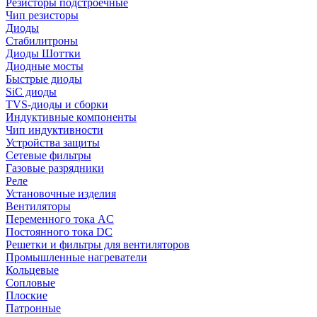
Резисторы подстроечные
Чип резисторы
Диоды
Стабилитроны
Диоды Шоттки
Диодные мосты
Быстрые диоды
SiC диоды
TVS-диоды и сборки
Индуктивные компоненты
Чип индуктивности
Устройства защиты
Сетевые фильтры
Газовые разрядники
Реле
Установочные изделия
Вентиляторы
Переменного тока AC
Постоянного тока DC
Решетки и фильтры для вентиляторов
Промышленные нагреватели
Кольцевые
Сопловые
Плоские
Патронные