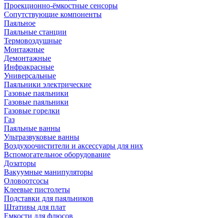
Проекционно-ёмкостные сенсоры
Сопутствующие компоненты
Паяльное
Паяльные станции
Термовоздушные
Монтажные
Демонтажные
Инфракрасные
Универсальные
Паяльники электрические
Газовые паяльники
Газовые паяльники
Газовые горелки
Газ
Паяльные ванны
Ультразвуковые ванны
Воздухоочистители и аксессуары для них
Вспомогательное оборудование
Дозаторы
Вакуумные манипуляторы
Оловоотсосы
Клеевые пистолеты
Подставки для паяльников
Штативы для плат
Емкости для флюсов