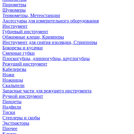
Пирометры
Шумомеры
Термометры, Метеостанции
Аксессуары для измерительного оборудования
Инструмент
Губцевый инструмент
Обжимные клещи, Кримперы
Инструмент для снятия изоляции, Стрипперы
Бокорезы и кусачки
Сменные губки
Плоскогубцы, длинногубцы, круглогубцы
Режущий инструмент
Кабелерезы
Ножи
Ножницы
Скальпели
Запасные части для режущего инструмента
Ручной инструмент
Пинцеты
Надфили
Тиски
Степлеры и скобы
Экстракторы
Прочее
Ключи