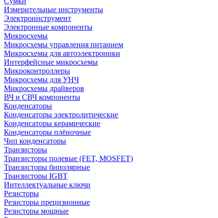
Сумки
Измерительные инструменты
Электроинструмент
Электронные компоненты
Микросхемы
Микросхемы управления питанием
Микросхемы для автоэлектроники
Интерфейсные микросхемы
Микроконтроллеры
Микросхемы для УНЧ
Микросхемы драйверов
ВЧ и СВЧ компоненты
Конденсаторы
Конденсаторы электролитические
Конденсаторы керамические
Конденсаторы плёночные
Чип конденсаторы
Транзисторы
Транзисторы полевые (FET, MOSFET)
Транзисторы биполярные
Транзисторы IGBT
Интеллектуальные ключи
Резисторы
Резисторы прецизионные
Резисторы мощные