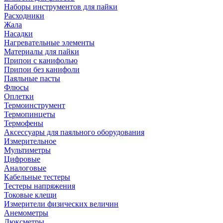
Наборы инструментов для пайки
Расходники
Жала
Насадки
Нагревательные элементы
Материалы для пайки
Припои с канифолью
Припои без канифоли
Паяльные пасты
Флюсы
Оплетки
Термоинструмент
Термопинцеты
Термофены
Аксессуары для паяльного оборудования
Измерительное
Мультиметры
Цифровые
Аналоговые
Кабельные тестеры
Тестеры напряжения
Токовые клещи
Измерители физических величин
Анемометры
Люксметры