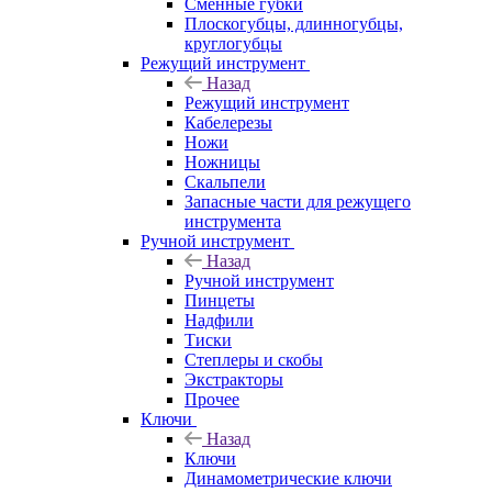
Сменные губки
Плоскогубцы, длинногубцы,
круглогубцы
Режущий инструмент
Назад
Режущий инструмент
Кабелерезы
Ножи
Ножницы
Скальпели
Запасные части для режущего
инструмента
Ручной инструмент
Назад
Ручной инструмент
Пинцеты
Надфили
Тиски
Степлеры и скобы
Экстракторы
Прочее
Ключи
Назад
Ключи
Динамометрические ключи