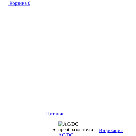
Корзина
0
Питание
Индикация
AC/DC