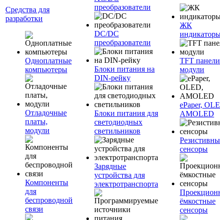
преобразователи
Средства для
разработки
ЖК
DC/DC
индикатор
преобразователи
Одноплатные
TFT панели
Блоки питания на
компьютеры
модули
DIN-рейку
ePaper, OL
Отладочные
Блоки питания для
AMOLED
платы,
светодиодных
модули
светильников
Резистивны
сенсоры
Зарядные
устройства для
Компоненты
электротранспорта
для
Проекцион
беспроводной
ёмкостные
связи
сенсоры