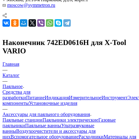
moscow@symmetron.ru
Наконечник 742ED0616H для X-Tool
VARIO
Главная
—
Каталог
—
Паяльное
Средства для
разработки
Питание
Индикация
Измерительное
Инструмент
Элек
компоненты
Установочные изделия
—
Аксессуары для паяльного оборудования
Паяльные станции
Паяльники электрические
Газовые
паяльники
Паяльные ванны
Ультразвуковые
ванны
Воздухоочистители и аксессуары для
них
Вспомогательное оборудование
Расходники
Материалы для