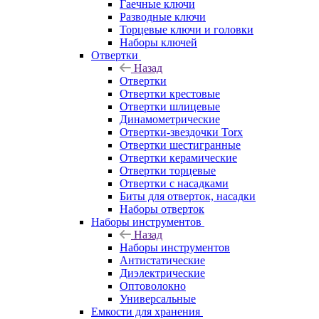
Гаечные ключи
Разводные ключи
Торцевые ключи и головки
Наборы ключей
Отвертки
Назад
Отвертки
Отвертки крестовые
Отвертки шлицевые
Динамометрические
Отвертки-звездочки Torx
Отвертки шестигранные
Отвертки керамические
Отвертки торцевые
Отвертки с насадками
Биты для отверток, насадки
Наборы отверток
Наборы инструментов
Назад
Наборы инструментов
Антистатические
Диэлектрические
Оптоволокно
Универсальные
Емкости для хранения