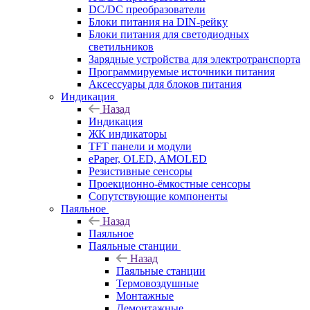
DC/DC преобразователи
Блоки питания на DIN-рейку
Блоки питания для светодиодных
светильников
Зарядные устройства для электротранспорта
Программируемые источники питания
Аксессуары для блоков питания
Индикация
Назад
Индикация
ЖК индикаторы
TFT панели и модули
ePaper, OLED, AMOLED
Резистивные сенсоры
Проекционно-ёмкостные сенсоры
Сопутствующие компоненты
Паяльное
Назад
Паяльное
Паяльные станции
Назад
Паяльные станции
Термовоздушные
Монтажные
Демонтажные