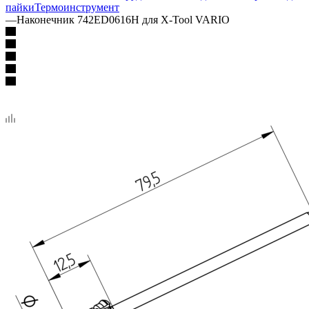
пайки
Термоинструмент
—
Наконечник 742ED0616H для X-Tool VARIO