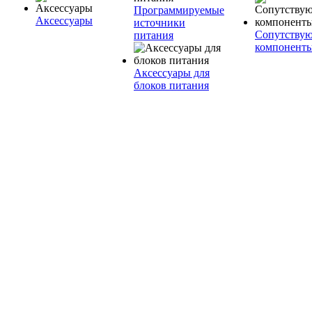
Программируемые
Аксессуары
источники
Сопутству
питания
компонент
Аксессуары для
блоков питания