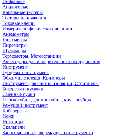
Цифровые
Аналоговые
Кабельные тестеры
Тестеры напряжения
Токовые клещи
Измерители физических величин
Анемометры
Люксметры
Пирометры
Шумомеры
Термометры, Метеостанции
Аксессуары для измерительного оборудования
Инструмент
Губцевый инструмент
Обжимные клещи, Кримперы
Инструмент для снятия изоляции, Стрипперы
Бокорезы и кусачки
Сменные губки
Плоскогубцы, длинногубцы, круглогубцы
Режущий инструмент
Кабелерезы
Ножи
Ножницы
Скальпели
Запасные части для режущего инструмента