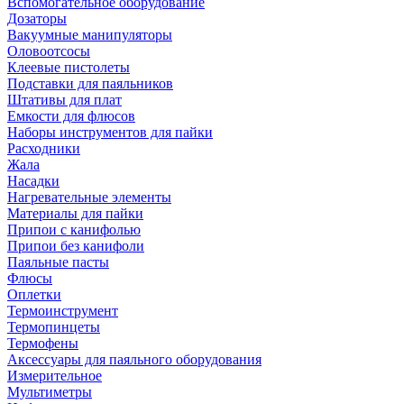
Вспомогательное оборудование
Дозаторы
Вакуумные манипуляторы
Оловоотсосы
Клеевые пистолеты
Подставки для паяльников
Штативы для плат
Емкости для флюсов
Наборы инструментов для пайки
Расходники
Жала
Насадки
Нагревательные элементы
Материалы для пайки
Припои с канифолью
Припои без канифоли
Паяльные пасты
Флюсы
Оплетки
Термоинструмент
Термопинцеты
Термофены
Аксессуары для паяльного оборудования
Измерительное
Мультиметры