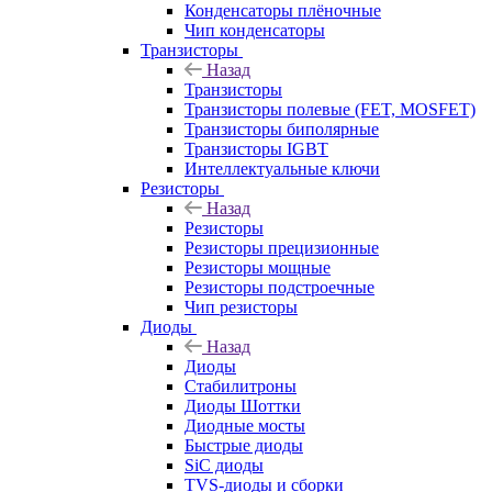
Конденсаторы плёночные
Чип конденсаторы
Транзисторы
Назад
Транзисторы
Транзисторы полевые (FET, MOSFET)
Транзисторы биполярные
Транзисторы IGBT
Интеллектуальные ключи
Резисторы
Назад
Резисторы
Резисторы прецизионные
Резисторы мощные
Резисторы подстроечные
Чип резисторы
Диоды
Назад
Диоды
Стабилитроны
Диоды Шоттки
Диодные мосты
Быстрые диоды
SiC диоды
TVS-диоды и сборки