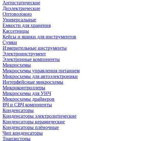
Антистатические
Диэлектрические
Оптоволокно
Универсальные
Емкости для хранения
Кассетницы
Кейсы и ящики для инструментов
Сумки
Измерительные инструменты
Электроинструмент
Электронные компоненты
Микросхемы
Микросхемы управления питанием
Микросхемы для автоэлектроники
Интерфейсные микросхемы
Микроконтроллеры
Микросхемы для УНЧ
Микросхемы драйверов
ВЧ и СВЧ компоненты
Конденсаторы
Конденсаторы электролитические
Конденсаторы керамические
Конденсаторы плёночные
Чип конденсаторы
Транзисторы