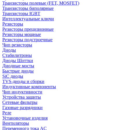
Транзисторы полевые (FET, MOSFET)
Транзисторы биполярные
Транзисторы IGBT
Интеллектуальные ключи
Резисторы
Резисторы прецизионные
Резисторы мощные
Резисторы подстроечные
Чип резисторы
Диоды
Стабилитроны
Диоды Шоттки
Диодные мосты
Быстрые диоды
SiC диоды
TVS-диоды и сборки
Индуктивные компоненты
Чип индуктивности
Устройства защиты
Сетевые фильтры
Газовые разрядники
Реле
Установочные изделия
Вентиляторы
Переменного тока AC