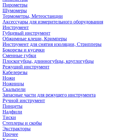
Пирометры
Шумомеры
Термометры, Метеостанции
Аксессуары для измерительного оборудования
Инструмент
Губцевый инструмент
Обжимные клещи, Кримперы
Инструмент для снятия изоляции, Стрипперы
Бокорезы и кусачки
Сменные губки
Плоскогубцы, длинногубцы, круглогубцы
Режущий инструмент
Кабелерезы
Ножи
Ножницы
Скальпели
Запасные части для режущего инструмента
Ручной инструмент
Пинцеты
Надфили
Тиски
Степлеры и скобы
Экстракторы
Прочее
Ключи