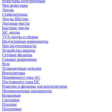
Резисторы подстроечные
Чип резисторы
Диоды
Стабилитроны
Диоды Шоттки
Диодные мосты
Быстрые диоды
SiC диоды
TVS-диоды и сборки
Индуктивные компоненты
Чип индуктивности
Устройства защиты
Сетевые фильтры
Газовые разрядники
Реле
Установочные изделия
Вентиляторы
Переменного тока AC
Постоянного тока DC
Решетки и фильтры для вентиляторов
Промышленные нагреватели
Кольцевые
Сопловые
Плоские
Патронные