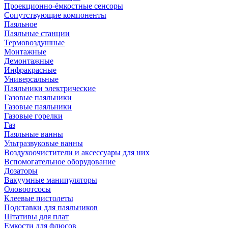
Проекционно-ёмкостные сенсоры
Сопутствующие компоненты
Паяльное
Паяльные станции
Термовоздушные
Монтажные
Демонтажные
Инфракрасные
Универсальные
Паяльники электрические
Газовые паяльники
Газовые паяльники
Газовые горелки
Газ
Паяльные ванны
Ультразвуковые ванны
Воздухоочистители и аксессуары для них
Вспомогательное оборудование
Дозаторы
Вакуумные манипуляторы
Оловоотсосы
Клеевые пистолеты
Подставки для паяльников
Штативы для плат
Емкости для флюсов