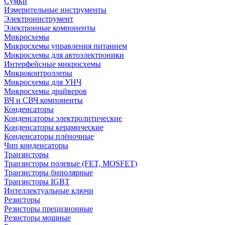
Сумки
Измерительные инструменты
Электроинструмент
Электронные компоненты
Микросхемы
Микросхемы управления питанием
Микросхемы для автоэлектроники
Интерфейсные микросхемы
Микроконтроллеры
Микросхемы для УНЧ
Микросхемы драйверов
ВЧ и СВЧ компоненты
Конденсаторы
Конденсаторы электролитические
Конденсаторы керамические
Конденсаторы плёночные
Чип конденсаторы
Транзисторы
Транзисторы полевые (FET, MOSFET)
Транзисторы биполярные
Транзисторы IGBT
Интеллектуальные ключи
Резисторы
Резисторы прецизионные
Резисторы мощные