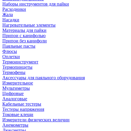
Наборы инструментов для пайки
Расходники
Жала
Насадки
Нагревательные элементы
Материалы для пайки
Припои с канифолью
Припои без канифоли
Паяльные пасты
Флюсы
Оплетки
Термоинструмент
Термопинцеты
Термофены
Аксессуары для паяльного оборудования
Измерительное
Мультиметры
Цифровые
Аналоговые
Кабельные тестеры
Тестеры напряжения
Токовые клещи
Измерители физических величин
Анемометры
Люксметры