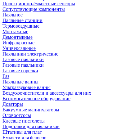
Проекционно-ёмкостные сенсоры
Сопутствующие компоненты
Паяльное
Паяльные станции
Термовоздушные
Монтажные
Демонтажные
Инфракрасные
Универсальные
Паяльники электрические
Газовые паяльники
Газовые паяльники
Газовые горелки
Газ
Паяльные ванны
Ультразвуковые ванны
Воздухоочистители и аксессуары для них
Вспомогательное оборудование
Дозаторы
Вакуумные манипуляторы
Оловоотсосы
Клеевые пистолеты
Подставки для паяльников
Штативы для плат
Емкости для флюсов