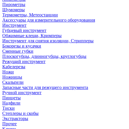
Пирометры
Шумомеры
Термометры, Метеостанции
Аксессуары для измерительного оборудования
Инструмент
Губцевый инструмент
Обжимные клещи, Кримперы
Инструмент для снятия изоляции, Стрипперы
Бокорезы и кусачки
Сменные губки
Плоскогубцы, длинногубцы, круглогубцы
Режущий инструмент
Кабелерезы
Ножи
Ножницы
Скальпели
Запасные части для режущего инструмента
Ручной инструмент
Пинцеты
Надфили
Тиски
Степлеры и скобы
Экстракторы
Прочее
Ключи