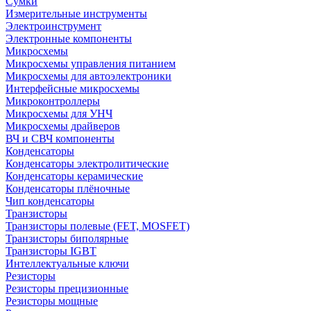
Сумки
Измерительные инструменты
Электроинструмент
Электронные компоненты
Микросхемы
Микросхемы управления питанием
Микросхемы для автоэлектроники
Интерфейсные микросхемы
Микроконтроллеры
Микросхемы для УНЧ
Микросхемы драйверов
ВЧ и СВЧ компоненты
Конденсаторы
Конденсаторы электролитические
Конденсаторы керамические
Конденсаторы плёночные
Чип конденсаторы
Транзисторы
Транзисторы полевые (FET, MOSFET)
Транзисторы биполярные
Транзисторы IGBT
Интеллектуальные ключи
Резисторы
Резисторы прецизионные
Резисторы мощные