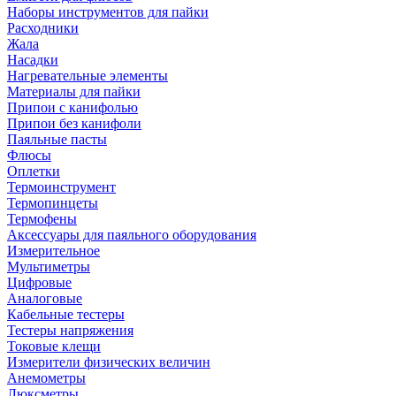
Наборы инструментов для пайки
Расходники
Жала
Насадки
Нагревательные элементы
Материалы для пайки
Припои с канифолью
Припои без канифоли
Паяльные пасты
Флюсы
Оплетки
Термоинструмент
Термопинцеты
Термофены
Аксессуары для паяльного оборудования
Измерительное
Мультиметры
Цифровые
Аналоговые
Кабельные тестеры
Тестеры напряжения
Токовые клещи
Измерители физических величин
Анемометры
Люксметры