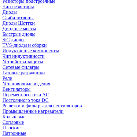
Резисторы подстроечные
Чип резисторы
Диоды
Стабилитроны
Диоды Шоттки
Диодные мосты
Быстрые диоды
SiC диоды
TVS-диоды и сборки
Индуктивные компоненты
Чип индуктивности
Устройства защиты
Сетевые фильтры
Газовые разрядники
Реле
Установочные изделия
Вентиляторы
Переменного тока AC
Постоянного тока DC
Решетки и фильтры для вентиляторов
Промышленные нагреватели
Кольцевые
Сопловые
Плоские
Патронные