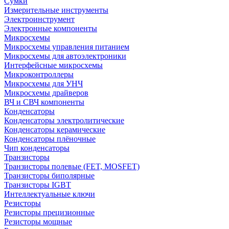
Сумки
Измерительные инструменты
Электроинструмент
Электронные компоненты
Микросхемы
Микросхемы управления питанием
Микросхемы для автоэлектроники
Интерфейсные микросхемы
Микроконтроллеры
Микросхемы для УНЧ
Микросхемы драйверов
ВЧ и СВЧ компоненты
Конденсаторы
Конденсаторы электролитические
Конденсаторы керамические
Конденсаторы плёночные
Чип конденсаторы
Транзисторы
Транзисторы полевые (FET, MOSFET)
Транзисторы биполярные
Транзисторы IGBT
Интеллектуальные ключи
Резисторы
Резисторы прецизионные
Резисторы мощные