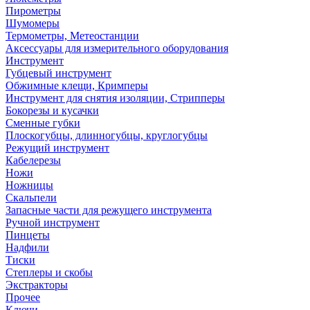
Пирометры
Шумомеры
Термометры, Метеостанции
Аксессуары для измерительного оборудования
Инструмент
Губцевый инструмент
Обжимные клещи, Кримперы
Инструмент для снятия изоляции, Стрипперы
Бокорезы и кусачки
Сменные губки
Плоскогубцы, длинногубцы, круглогубцы
Режущий инструмент
Кабелерезы
Ножи
Ножницы
Скальпели
Запасные части для режущего инструмента
Ручной инструмент
Пинцеты
Надфили
Тиски
Степлеры и скобы
Экстракторы
Прочее
Ключи