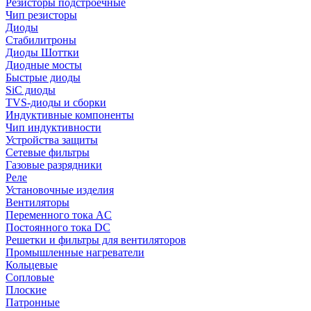
Резисторы подстроечные
Чип резисторы
Диоды
Стабилитроны
Диоды Шоттки
Диодные мосты
Быстрые диоды
SiC диоды
TVS-диоды и сборки
Индуктивные компоненты
Чип индуктивности
Устройства защиты
Сетевые фильтры
Газовые разрядники
Реле
Установочные изделия
Вентиляторы
Переменного тока AC
Постоянного тока DC
Решетки и фильтры для вентиляторов
Промышленные нагреватели
Кольцевые
Сопловые
Плоские
Патронные