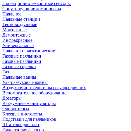
Проекционно-ёмкостные сенсоры
Сопутствующие компоненты
Паяльное
Паяльные станции
Термовоздушные
Монтажные
Демонтажные
Инфракрасные
Универсальные
Паяльники электрические
Газовые паяльники
Газовые паяльники
Газовые горелки
Газ
Паяльные ванны
Ультразвуковые ванны
Воздухоочистители и аксессуары для них
Вспомогательное оборудование
Дозаторы
Вакуумные манипуляторы
Оловоотсосы
Клеевые пистолеты
Подставки для паяльников
Штативы для плат
Емкости для флюсов