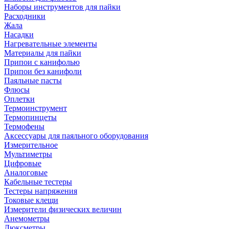
Наборы инструментов для пайки
Расходники
Жала
Насадки
Нагревательные элементы
Материалы для пайки
Припои с канифолью
Припои без канифоли
Паяльные пасты
Флюсы
Оплетки
Термоинструмент
Термопинцеты
Термофены
Аксессуары для паяльного оборудования
Измерительное
Мультиметры
Цифровые
Аналоговые
Кабельные тестеры
Тестеры напряжения
Токовые клещи
Измерители физических величин
Анемометры
Люксметры