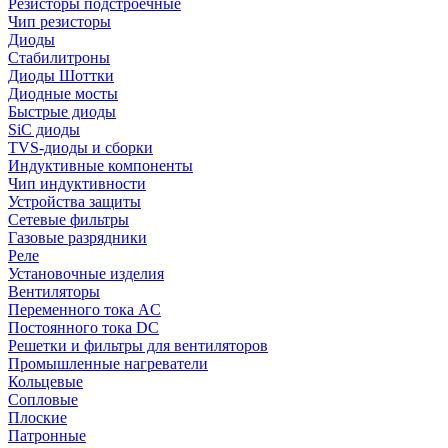
Резисторы подстроечные
Чип резисторы
Диоды
Стабилитроны
Диоды Шоттки
Диодные мосты
Быстрые диоды
SiC диоды
TVS-диоды и сборки
Индуктивные компоненты
Чип индуктивности
Устройства защиты
Сетевые фильтры
Газовые разрядники
Реле
Установочные изделия
Вентиляторы
Переменного тока AC
Постоянного тока DC
Решетки и фильтры для вентиляторов
Промышленные нагреватели
Кольцевые
Сопловые
Плоские
Патронные