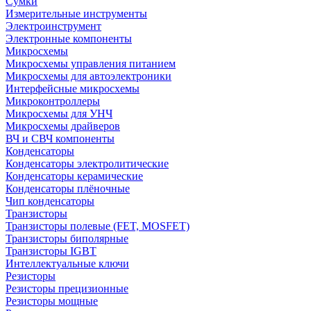
Сумки
Измерительные инструменты
Электроинструмент
Электронные компоненты
Микросхемы
Микросхемы управления питанием
Микросхемы для автоэлектроники
Интерфейсные микросхемы
Микроконтроллеры
Микросхемы для УНЧ
Микросхемы драйверов
ВЧ и СВЧ компоненты
Конденсаторы
Конденсаторы электролитические
Конденсаторы керамические
Конденсаторы плёночные
Чип конденсаторы
Транзисторы
Транзисторы полевые (FET, MOSFET)
Транзисторы биполярные
Транзисторы IGBT
Интеллектуальные ключи
Резисторы
Резисторы прецизионные
Резисторы мощные