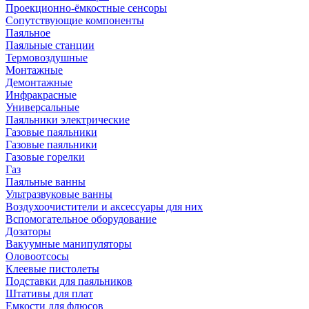
Проекционно-ёмкостные сенсоры
Сопутствующие компоненты
Паяльное
Паяльные станции
Термовоздушные
Монтажные
Демонтажные
Инфракрасные
Универсальные
Паяльники электрические
Газовые паяльники
Газовые паяльники
Газовые горелки
Газ
Паяльные ванны
Ультразвуковые ванны
Воздухоочистители и аксессуары для них
Вспомогательное оборудование
Дозаторы
Вакуумные манипуляторы
Оловоотсосы
Клеевые пистолеты
Подставки для паяльников
Штативы для плат
Емкости для флюсов