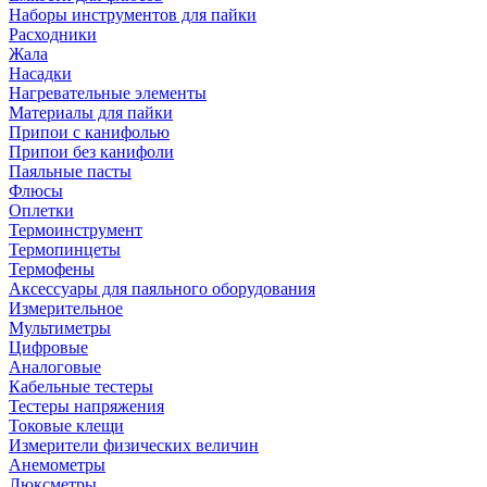
Наборы инструментов для пайки
Расходники
Жала
Насадки
Нагревательные элементы
Материалы для пайки
Припои с канифолью
Припои без канифоли
Паяльные пасты
Флюсы
Оплетки
Термоинструмент
Термопинцеты
Термофены
Аксессуары для паяльного оборудования
Измерительное
Мультиметры
Цифровые
Аналоговые
Кабельные тестеры
Тестеры напряжения
Токовые клещи
Измерители физических величин
Анемометры
Люксметры