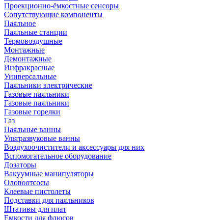
Проекционно-ёмкостные сенсоры
Сопутствующие компоненты
Паяльное
Паяльные станции
Термовоздушные
Монтажные
Демонтажные
Инфракрасные
Универсальные
Паяльники электрические
Газовые паяльники
Газовые паяльники
Газовые горелки
Газ
Паяльные ванны
Ультразвуковые ванны
Воздухоочистители и аксессуары для них
Вспомогательное оборудование
Дозаторы
Вакуумные манипуляторы
Оловоотсосы
Клеевые пистолеты
Подставки для паяльников
Штативы для плат
Емкости для флюсов