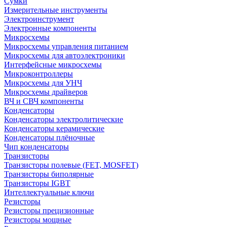
Сумки
Измерительные инструменты
Электроинструмент
Электронные компоненты
Микросхемы
Микросхемы управления питанием
Микросхемы для автоэлектроники
Интерфейсные микросхемы
Микроконтроллеры
Микросхемы для УНЧ
Микросхемы драйверов
ВЧ и СВЧ компоненты
Конденсаторы
Конденсаторы электролитические
Конденсаторы керамические
Конденсаторы плёночные
Чип конденсаторы
Транзисторы
Транзисторы полевые (FET, MOSFET)
Транзисторы биполярные
Транзисторы IGBT
Интеллектуальные ключи
Резисторы
Резисторы прецизионные
Резисторы мощные