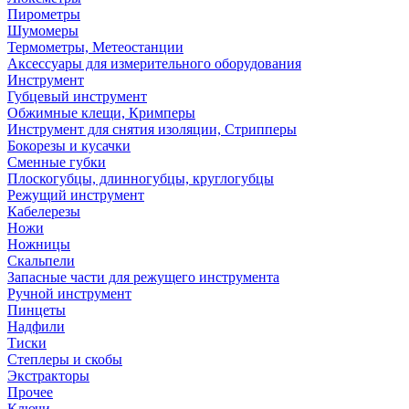
Пирометры
Шумомеры
Термометры, Метеостанции
Аксессуары для измерительного оборудования
Инструмент
Губцевый инструмент
Обжимные клещи, Кримперы
Инструмент для снятия изоляции, Стрипперы
Бокорезы и кусачки
Сменные губки
Плоскогубцы, длинногубцы, круглогубцы
Режущий инструмент
Кабелерезы
Ножи
Ножницы
Скальпели
Запасные части для режущего инструмента
Ручной инструмент
Пинцеты
Надфили
Тиски
Степлеры и скобы
Экстракторы
Прочее
Ключи