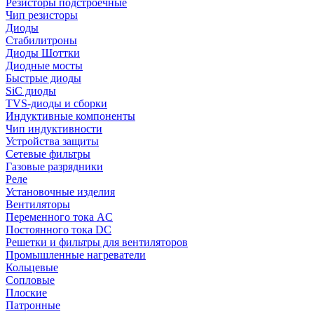
Резисторы подстроечные
Чип резисторы
Диоды
Стабилитроны
Диоды Шоттки
Диодные мосты
Быстрые диоды
SiC диоды
TVS-диоды и сборки
Индуктивные компоненты
Чип индуктивности
Устройства защиты
Сетевые фильтры
Газовые разрядники
Реле
Установочные изделия
Вентиляторы
Переменного тока AC
Постоянного тока DC
Решетки и фильтры для вентиляторов
Промышленные нагреватели
Кольцевые
Сопловые
Плоские
Патронные