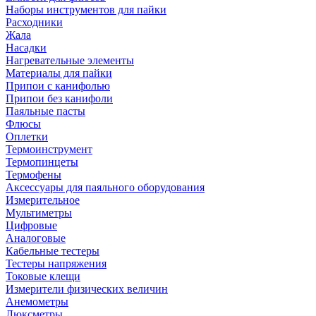
Наборы инструментов для пайки
Расходники
Жала
Насадки
Нагревательные элементы
Материалы для пайки
Припои с канифолью
Припои без канифоли
Паяльные пасты
Флюсы
Оплетки
Термоинструмент
Термопинцеты
Термофены
Аксессуары для паяльного оборудования
Измерительное
Мультиметры
Цифровые
Аналоговые
Кабельные тестеры
Тестеры напряжения
Токовые клещи
Измерители физических величин
Анемометры
Люксметры