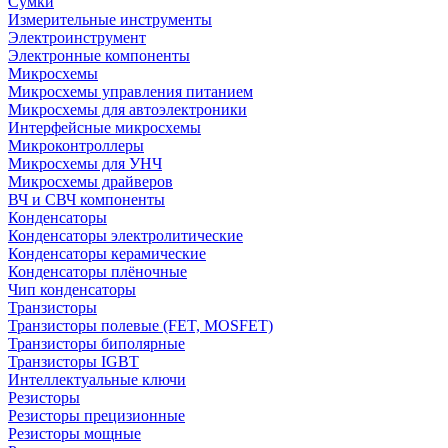
Сумки
Измерительные инструменты
Электроинструмент
Электронные компоненты
Микросхемы
Микросхемы управления питанием
Микросхемы для автоэлектроники
Интерфейсные микросхемы
Микроконтроллеры
Микросхемы для УНЧ
Микросхемы драйверов
ВЧ и СВЧ компоненты
Конденсаторы
Конденсаторы электролитические
Конденсаторы керамические
Конденсаторы плёночные
Чип конденсаторы
Транзисторы
Транзисторы полевые (FET, MOSFET)
Транзисторы биполярные
Транзисторы IGBT
Интеллектуальные ключи
Резисторы
Резисторы прецизионные
Резисторы мощные