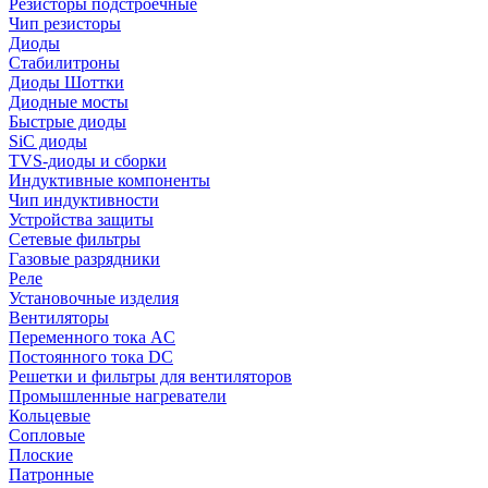
Резисторы подстроечные
Чип резисторы
Диоды
Стабилитроны
Диоды Шоттки
Диодные мосты
Быстрые диоды
SiC диоды
TVS-диоды и сборки
Индуктивные компоненты
Чип индуктивности
Устройства защиты
Сетевые фильтры
Газовые разрядники
Реле
Установочные изделия
Вентиляторы
Переменного тока AC
Постоянного тока DC
Решетки и фильтры для вентиляторов
Промышленные нагреватели
Кольцевые
Сопловые
Плоские
Патронные