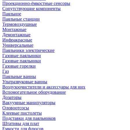
Проекционно-ёмкостные сенсоры
Сопутствующие компоненты
Паяльное
Паяльные станции
Термовоздушные
Монтажные
Демонтажные
Инфракрасные
Универсальные
Паяльники электрические
Газовые паяльники
Газовые паяльники
Газовые горелки
Газ
Паяльные ванны
Ультразвуковые ванны
Воздухоочистители и аксессуары для них
Вспомогательное оборудование
Дозаторы
Вакуумные манипуляторы
Оловоотсосы
Клеевые пистолеты
Подставки для паяльников
Штативы для плат
Емкости для флюсов