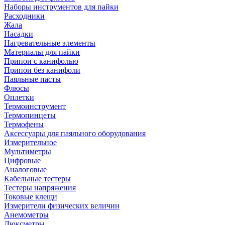
Наборы инструментов для пайки
Расходники
Жала
Насадки
Нагревательные элементы
Материалы для пайки
Припои с канифолью
Припои без канифоли
Паяльные пасты
Флюсы
Оплетки
Термоинструмент
Термопинцеты
Термофены
Аксессуары для паяльного оборудования
Измерительное
Мультиметры
Цифровые
Аналоговые
Кабельные тестеры
Тестеры напряжения
Токовые клещи
Измерители физических величин
Анемометры
Люксметры