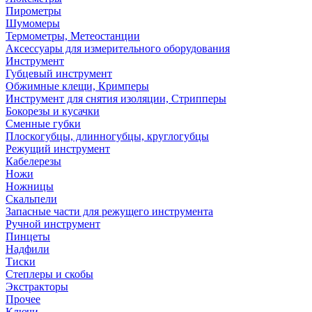
Пирометры
Шумомеры
Термометры, Метеостанции
Аксессуары для измерительного оборудования
Инструмент
Губцевый инструмент
Обжимные клещи, Кримперы
Инструмент для снятия изоляции, Стрипперы
Бокорезы и кусачки
Сменные губки
Плоскогубцы, длинногубцы, круглогубцы
Режущий инструмент
Кабелерезы
Ножи
Ножницы
Скальпели
Запасные части для режущего инструмента
Ручной инструмент
Пинцеты
Надфили
Тиски
Степлеры и скобы
Экстракторы
Прочее
Ключи