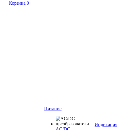
Корзина
0
Питание
Индикация
AC/DC