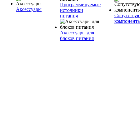
Программируемые
Аксессуары
источники
Сопутству
питания
компонент
Аксессуары для
блоков питания