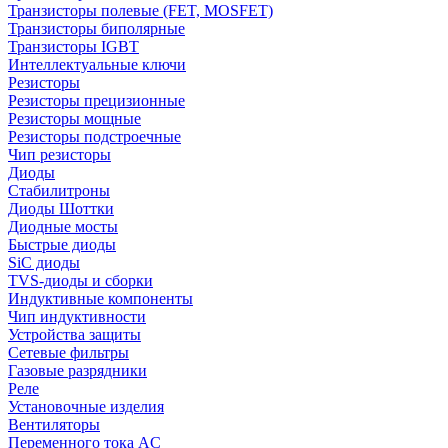
Транзисторы полевые (FET, MOSFET)
Транзисторы биполярные
Транзисторы IGBT
Интеллектуальные ключи
Резисторы
Резисторы прецизионные
Резисторы мощные
Резисторы подстроечные
Чип резисторы
Диоды
Стабилитроны
Диоды Шоттки
Диодные мосты
Быстрые диоды
SiC диоды
TVS-диоды и сборки
Индуктивные компоненты
Чип индуктивности
Устройства защиты
Сетевые фильтры
Газовые разрядники
Реле
Установочные изделия
Вентиляторы
Переменного тока AC