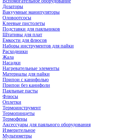
Вспомогательное оборудование
Дозаторы
Вакуумные манипуляторы
Оловоотсосы
Клеевые пистолеты
Подставки для паяльников
Штативы для плат
Емкости для флюсов
Наборы инструментов для пайки
Расходники
Жала
Насадки
Нагревательные элементы
Материалы для пайки
Припои с канифолью
Припои без канифоли
Паяльные пасты
Флюсы
Оплетки
Термоинструмент
Термопинцеты
Термофены
Аксессуары для паяльного оборудования
Измерительное
Мультиметры