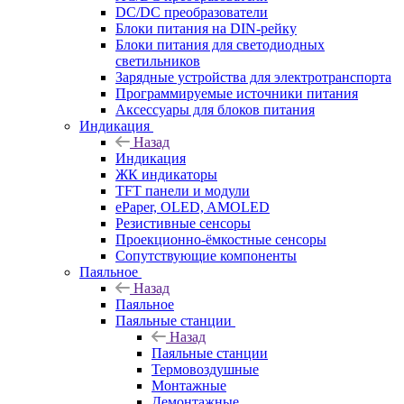
DC/DC преобразователи
Блоки питания на DIN-рейку
Блоки питания для светодиодных
светильников
Зарядные устройства для электротранспорта
Программируемые источники питания
Аксессуары для блоков питания
Индикация
Назад
Индикация
ЖК индикаторы
TFT панели и модули
ePaper, OLED, AMOLED
Резистивные сенсоры
Проекционно-ёмкостные сенсоры
Сопутствующие компоненты
Паяльное
Назад
Паяльное
Паяльные станции
Назад
Паяльные станции
Термовоздушные
Монтажные
Демонтажные