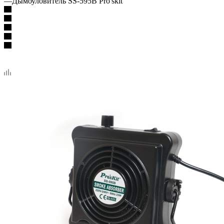
—
Дымоуловитель SS-595B Pro'skit