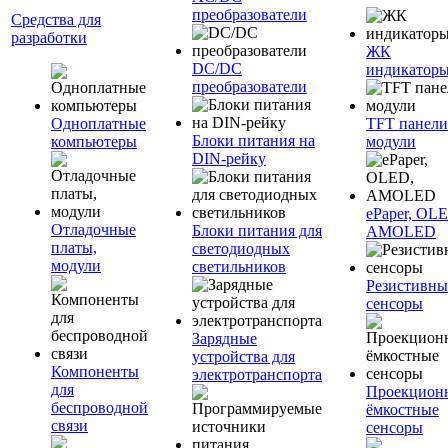
преобразователи
Средства для
разработки
ЖК
DC/DC
индикатор
преобразователи
Одноплатные
TFT панели
Блоки питания на
компьютеры
модули
DIN-рейку
ePaper, OL
Отладочные
Блоки питания для
AMOLED
платы,
светодиодных
модули
светильников
Резистивны
сенсоры
Зарядные
устройства для
Компоненты
электротранспорта
для
Проекцион
беспроводной
ёмкостные
связи
сенсоры