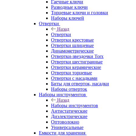
Гаечные ключи
Разводные ключи
Торцевые ключи и головки
Наборы ключей
Отвертки
Назад
Отвертки
Отвертки крестовые
Отвертки шлицевые
Динамометрические
Отвертки-звездочки Torx
Отвертки шестигранные
Отвертки керамические
Отвертки торцевые
Отвертки с насадками
Биты для отверток, насадки
Наборы отверток
Наборы инструментов
Назад
Наборы инструментов
Антистатические
Диэлектрические
Оптоволокно
Универсальные
Емкости для хранения