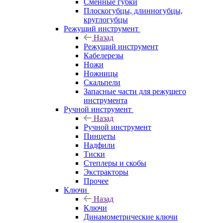
Сменные губки
Плоскогубцы, длинногубцы,
круглогубцы
Режущий инструмент
Назад
Режущий инструмент
Кабелерезы
Ножи
Ножницы
Скальпели
Запасные части для режущего
инструмента
Ручной инструмент
Назад
Ручной инструмент
Пинцеты
Надфили
Тиски
Степлеры и скобы
Экстракторы
Прочее
Ключи
Назад
Ключи
Динамометрические ключи