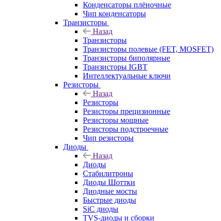
Конденсаторы плёночные
Чип конденсаторы
Транзисторы
Назад
Транзисторы
Транзисторы полевые (FET, MOSFET)
Транзисторы биполярные
Транзисторы IGBT
Интеллектуальные ключи
Резисторы
Назад
Резисторы
Резисторы прецизионные
Резисторы мощные
Резисторы подстроечные
Чип резисторы
Диоды
Назад
Диоды
Стабилитроны
Диоды Шоттки
Диодные мосты
Быстрые диоды
SiC диоды
TVS-диоды и сборки