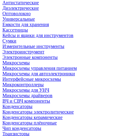
Антистатические
Диэлектрические
Оптоволокно
Универсальные
Емкости для хранения
Кассетницы
Кейсы и ящики для инструментов
Сумки
Измерительные инструменты
Электроинструмент
Электронные компоненты
Микросхемы
Микросхемы управления питанием
Микросхемы для автоэлектроники
Интерфейсные микросхемы
Микроконтроллеры
Микросхемы для УНЧ
Микросхемы драйверов
ВЧ и СВЧ компоненты
Конденсаторы
Конденсаторы электролитические
Конденсаторы керамические
Конденсаторы плёночные
Чип конденсаторы
Транзисторы