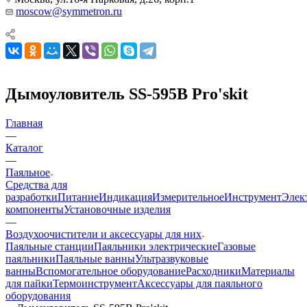
moscow@symmetron.ru
Дымоуловитель SS-595B Pro'skit
Главная
—
Каталог
—
Паяльное
Средства для
разработки
Питание
Индикация
Измерительное
Инструмент
Элек
компоненты
Установочные изделия
—
Воздухоочистители и аксессуары для них
Паяльные станции
Паяльники электрические
Газовые
паяльники
Паяльные ванны
Ультразвуковые
ванны
Вспомогательное оборудование
Расходники
Материалы
для пайки
Термоинструмент
Аксессуары для паяльного
оборудования