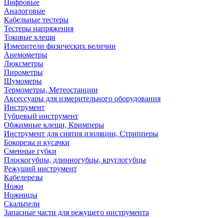
Цифровые
Аналоговые
Кабельные тестеры
Тестеры напряжения
Токовые клещи
Измерители физических величин
Анемометры
Люксметры
Пирометры
Шумомеры
Термометры, Метеостанции
Аксессуары для измерительного оборудования
Инструмент
Губцевый инструмент
Обжимные клещи, Кримперы
Инструмент для снятия изоляции, Стрипперы
Бокорезы и кусачки
Сменные губки
Плоскогубцы, длинногубцы, круглогубцы
Режущий инструмент
Кабелерезы
Ножи
Ножницы
Скальпели
Запасные части для режущего инструмента