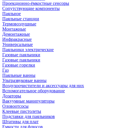
Проекционно-ёмкостные сенсоры
Сопутствующие компоненты
Паяльное
Паяльные станции
Термовоздушные
Монтажные
Демонтажные
Инфракрасные
Универсальные
Паяльники электрические
Газовые паяльники
Газовые паяльники
Газовые горелки
Газ
Паяльные ванны
Ультразвуковые ванны
Воздухоочистители и аксессуары для них
Вспомогательное оборудование
Дозаторы
Вакуумные манипуляторы
Оловоотсосы
Клеевые пистолеты
Подставки для паяльников
Штативы для плат
Емкости для флюсов