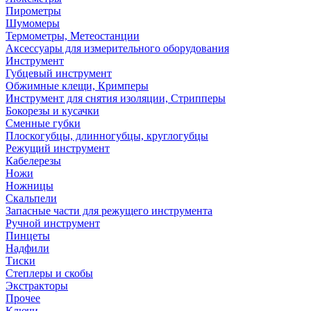
Пирометры
Шумомеры
Термометры, Метеостанции
Аксессуары для измерительного оборудования
Инструмент
Губцевый инструмент
Обжимные клещи, Кримперы
Инструмент для снятия изоляции, Стрипперы
Бокорезы и кусачки
Сменные губки
Плоскогубцы, длинногубцы, круглогубцы
Режущий инструмент
Кабелерезы
Ножи
Ножницы
Скальпели
Запасные части для режущего инструмента
Ручной инструмент
Пинцеты
Надфили
Тиски
Степлеры и скобы
Экстракторы
Прочее
Ключи