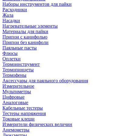
Наборы инструментов для пайки
Расходники
Жала
Насадки
Нагревательные элементы
Материалы для пайки
Припои с канифолью
Припои без канифоли
Паяльные пасты
Флюсы
Оплетки
Термоинструмент
Термопинцеты
Термофены
Аксессуары для паяльного оборудования
Измерительное
Мультиметры
Цифровые
Аналоговые
Кабельные тестеры
Тестеры напряжения
Токовые клещи
Измерители физических величин
Анемометры
Люксметры