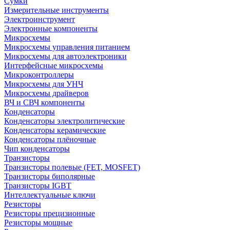
Сумки
Измерительные инструменты
Электроинструмент
Электронные компоненты
Микросхемы
Микросхемы управления питанием
Микросхемы для автоэлектроники
Интерфейсные микросхемы
Микроконтроллеры
Микросхемы для УНЧ
Микросхемы драйверов
ВЧ и СВЧ компоненты
Конденсаторы
Конденсаторы электролитические
Конденсаторы керамические
Конденсаторы плёночные
Чип конденсаторы
Транзисторы
Транзисторы полевые (FET, MOSFET)
Транзисторы биполярные
Транзисторы IGBT
Интеллектуальные ключи
Резисторы
Резисторы прецизионные
Резисторы мощные