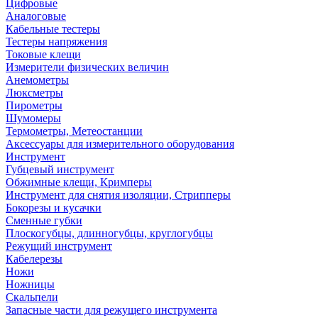
Цифровые
Аналоговые
Кабельные тестеры
Тестеры напряжения
Токовые клещи
Измерители физических величин
Анемометры
Люксметры
Пирометры
Шумомеры
Термометры, Метеостанции
Аксессуары для измерительного оборудования
Инструмент
Губцевый инструмент
Обжимные клещи, Кримперы
Инструмент для снятия изоляции, Стрипперы
Бокорезы и кусачки
Сменные губки
Плоскогубцы, длинногубцы, круглогубцы
Режущий инструмент
Кабелерезы
Ножи
Ножницы
Скальпели
Запасные части для режущего инструмента