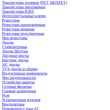
Транзисторы полевые (FET, MOSFET)
Транзисторы биполярные
Транзисторы IGBT
Интеллектуальные ключи
Резисторы
Резисторы прецизионные
Резисторы мощные
Резисторы подстроечные
Чип резисторы
Диоды
Стабилитроны
Диоды Шоттки
Диодные мосты
Быстрые диоды
SiC диоды
TVS-диоды и сборки
Индуктивные компоненты
Чип индуктивности
Устройства защиты
Сетевые фильтры
Газовые разрядники
Реле
Установочные изделия
Вентиляторы
Переменного тока AC