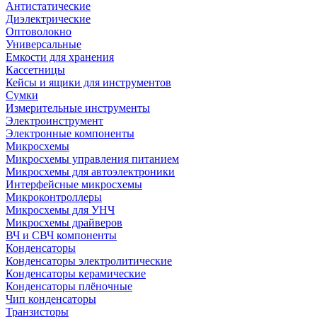
Антистатические
Диэлектрические
Оптоволокно
Универсальные
Емкости для хранения
Кассетницы
Кейсы и ящики для инструментов
Сумки
Измерительные инструменты
Электроинструмент
Электронные компоненты
Микросхемы
Микросхемы управления питанием
Микросхемы для автоэлектроники
Интерфейсные микросхемы
Микроконтроллеры
Микросхемы для УНЧ
Микросхемы драйверов
ВЧ и СВЧ компоненты
Конденсаторы
Конденсаторы электролитические
Конденсаторы керамические
Конденсаторы плёночные
Чип конденсаторы
Транзисторы