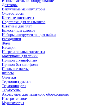
Вспомогательное оборудование
Дозаторы
Вакуумные манипуляторы
Оловоотсосы
Клеевые пистолеты
Подставки для паяльников
Штативы для плат
Емкости для флюсов
Наборы инструментов для пайки
Расходники
Жала
Насадки
Нагревательные элементы
Материалы для пайки
Припои с канифолью
Припои без канифоли
Паяльные пасты
Флюсы
Оплетки
Термоинструмент
Термопинцеты
Термофены
Аксессуары для паяльного оборудования
Измерительное
Мультиметры