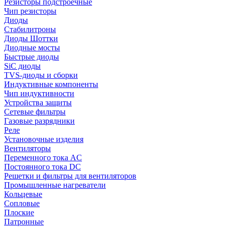
Резисторы подстроечные
Чип резисторы
Диоды
Стабилитроны
Диоды Шоттки
Диодные мосты
Быстрые диоды
SiC диоды
TVS-диоды и сборки
Индуктивные компоненты
Чип индуктивности
Устройства защиты
Сетевые фильтры
Газовые разрядники
Реле
Установочные изделия
Вентиляторы
Переменного тока AC
Постоянного тока DC
Решетки и фильтры для вентиляторов
Промышленные нагреватели
Кольцевые
Сопловые
Плоские
Патронные