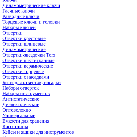
Динамометрические ключи
Гаечные ключи
Разводные ключи
Торцевые ключи и головки
Наборы ключей
Отвертки
Отвертки крестовые
Отвертки шлицевые
Динамометрические
Отвертки-звездочки Torx
Отвертки шестигранные
Отвертки керамические
Отвертки торцевые
Отвертки с насадками
Биты для отверток, насадки
Наборы отверток
Наборы инструментов
Антистатические
Диэлектрические
Оптоволокно
Универсальные
Емкости для хранения
Кассетницы
Кейсы и ящики для инструментов