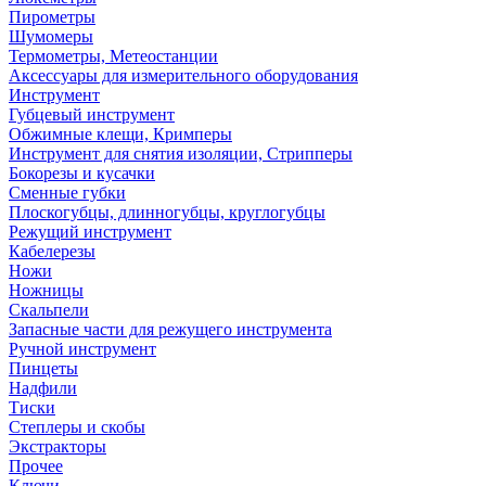
Пирометры
Шумомеры
Термометры, Метеостанции
Аксессуары для измерительного оборудования
Инструмент
Губцевый инструмент
Обжимные клещи, Кримперы
Инструмент для снятия изоляции, Стрипперы
Бокорезы и кусачки
Сменные губки
Плоскогубцы, длинногубцы, круглогубцы
Режущий инструмент
Кабелерезы
Ножи
Ножницы
Скальпели
Запасные части для режущего инструмента
Ручной инструмент
Пинцеты
Надфили
Тиски
Степлеры и скобы
Экстракторы
Прочее
Ключи