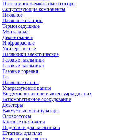
Проекционно-ёмкостные сенсоры
Сопутствующие компоненты
Паяльное
Паяльные станции
Термовоздушные
Монтажные
Демонтажные
Инфракрасные
Универсальные
Паяльники электрические
Газовые паяльники
Газовые паяльники
Газовые горелки
Газ
Паяльные ванны
Ультразвуковые ванны
Воздухоочистители и аксессуары для них
Вспомогательное оборудование
Дозаторы
Вакуумные манипуляторы
Оловоотсосы
Клеевые пистолеты
Подставки для паяльников
Штативы для плат
Емкости для флюсов