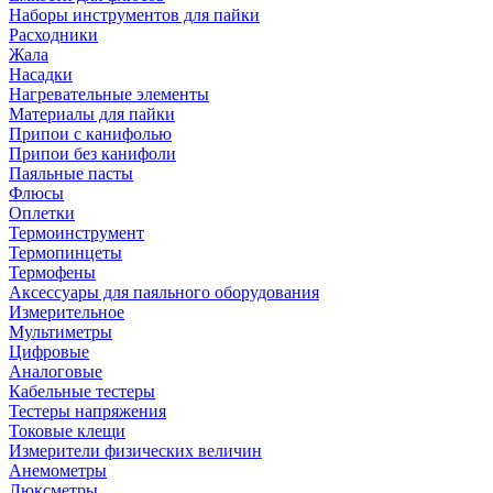
Наборы инструментов для пайки
Расходники
Жала
Насадки
Нагревательные элементы
Материалы для пайки
Припои с канифолью
Припои без канифоли
Паяльные пасты
Флюсы
Оплетки
Термоинструмент
Термопинцеты
Термофены
Аксессуары для паяльного оборудования
Измерительное
Мультиметры
Цифровые
Аналоговые
Кабельные тестеры
Тестеры напряжения
Токовые клещи
Измерители физических величин
Анемометры
Люксметры