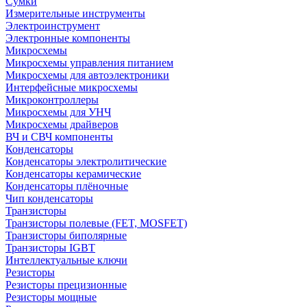
Сумки
Измерительные инструменты
Электроинструмент
Электронные компоненты
Микросхемы
Микросхемы управления питанием
Микросхемы для автоэлектроники
Интерфейсные микросхемы
Микроконтроллеры
Микросхемы для УНЧ
Микросхемы драйверов
ВЧ и СВЧ компоненты
Конденсаторы
Конденсаторы электролитические
Конденсаторы керамические
Конденсаторы плёночные
Чип конденсаторы
Транзисторы
Транзисторы полевые (FET, MOSFET)
Транзисторы биполярные
Транзисторы IGBT
Интеллектуальные ключи
Резисторы
Резисторы прецизионные
Резисторы мощные