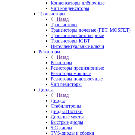
Конденсаторы плёночные
Чип конденсаторы
Транзисторы
Назад
Транзисторы
Транзисторы полевые (FET, MOSFET)
Транзисторы биполярные
Транзисторы IGBT
Интеллектуальные ключи
Резисторы
Назад
Резисторы
Резисторы прецизионные
Резисторы мощные
Резисторы подстроечные
Чип резисторы
Диоды
Назад
Диоды
Стабилитроны
Диоды Шоттки
Диодные мосты
Быстрые диоды
SiC диоды
TVS-диоды и сборки