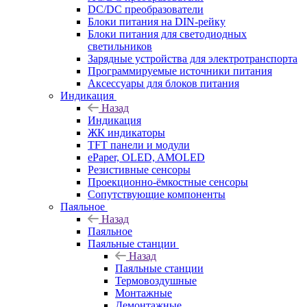
DC/DC преобразователи
Блоки питания на DIN-рейку
Блоки питания для светодиодных
светильников
Зарядные устройства для электротранспорта
Программируемые источники питания
Аксессуары для блоков питания
Индикация
Назад
Индикация
ЖК индикаторы
TFT панели и модули
ePaper, OLED, AMOLED
Резистивные сенсоры
Проекционно-ёмкостные сенсоры
Сопутствующие компоненты
Паяльное
Назад
Паяльное
Паяльные станции
Назад
Паяльные станции
Термовоздушные
Монтажные
Демонтажные