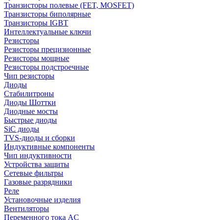
Транзисторы полевые (FET, MOSFET)
Транзисторы биполярные
Транзисторы IGBT
Интеллектуальные ключи
Резисторы
Резисторы прецизионные
Резисторы мощные
Резисторы подстроечные
Чип резисторы
Диоды
Стабилитроны
Диоды Шоттки
Диодные мосты
Быстрые диоды
SiC диоды
TVS-диоды и сборки
Индуктивные компоненты
Чип индуктивности
Устройства защиты
Сетевые фильтры
Газовые разрядники
Реле
Установочные изделия
Вентиляторы
Переменного тока AC