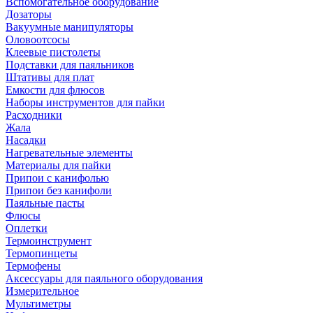
Вспомогательное оборудование
Дозаторы
Вакуумные манипуляторы
Оловоотсосы
Клеевые пистолеты
Подставки для паяльников
Штативы для плат
Емкости для флюсов
Наборы инструментов для пайки
Расходники
Жала
Насадки
Нагревательные элементы
Материалы для пайки
Припои с канифолью
Припои без канифоли
Паяльные пасты
Флюсы
Оплетки
Термоинструмент
Термопинцеты
Термофены
Аксессуары для паяльного оборудования
Измерительное
Мультиметры