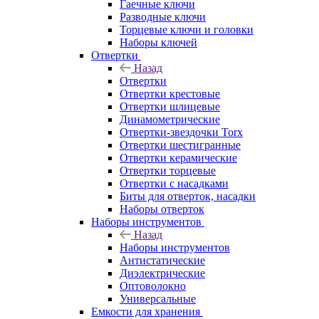
Гаечные ключи
Разводные ключи
Торцевые ключи и головки
Наборы ключей
Отвертки
Назад
Отвертки
Отвертки крестовые
Отвертки шлицевые
Динамометрические
Отвертки-звездочки Torx
Отвертки шестигранные
Отвертки керамические
Отвертки торцевые
Отвертки с насадками
Биты для отверток, насадки
Наборы отверток
Наборы инструментов
Назад
Наборы инструментов
Антистатические
Диэлектрические
Оптоволокно
Универсальные
Емкости для хранения