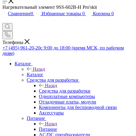
Нагревательный элемент 9SS-602B-H Pro'skit
Сравнение
0
Избранные товары
0
Корзина
0
Телефоны
+7 (495) 961-20-20
с 9:00 до 18:00 (время МСК, по рабочим
дням)
Каталог
Назад
Каталог
Средства для разработки
Назад
Средства для разработки
Одноплатные компьютеры
Отладочные платы, модули
Компоненты для беспроводной связи
Аксессуары
Питание
Назад
Питание
AC/DC преобразователи