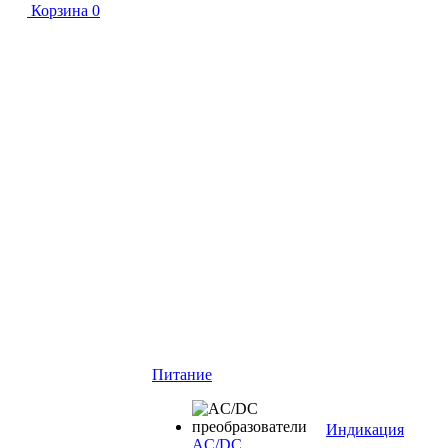
Корзина
0
Питание
Индикация
AC/DC