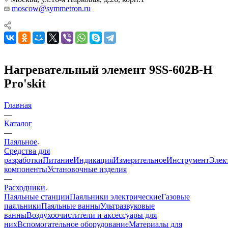
moscow@symmetron.ru
Нагревательный элемент 9SS-602B-H
Pro'skit
Главная
—
Каталог
—
Паяльное
Средства для
разработки
Питание
Индикация
Измерительное
Инструмент
Элек
компоненты
Установочные изделия
—
Расходники
Паяльные станции
Паяльники электрические
Газовые
паяльники
Паяльные ванны
Ультразвуковые
ванны
Воздухоочистители и аксессуары для
них
Вспомогательное оборудование
Материалы для