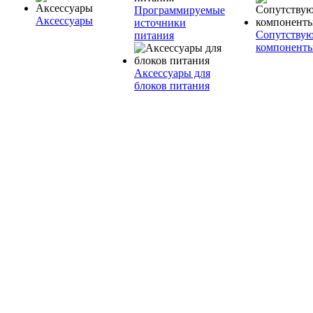
Программируемые
Аксессуары
источники
Сопутству
питания
компонент
Аксессуары для
блоков питания