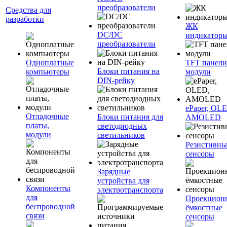
преобразователи
Средства для
разработки
ЖК
DC/DC
индикатор
преобразователи
Одноплатные
TFT панели
Блоки питания на
компьютеры
модули
DIN-рейку
ePaper, OL
Отладочные
Блоки питания для
AMOLED
платы,
светодиодных
модули
светильников
Резистивны
сенсоры
Зарядные
устройства для
Компоненты
электротранспорта
для
Проекцион
беспроводной
ёмкостные
связи
сенсоры