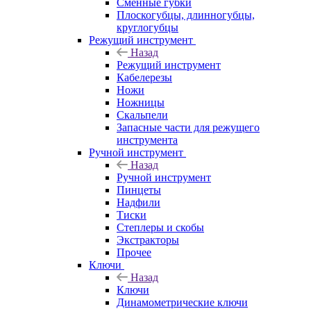
Сменные губки
Плоскогубцы, длинногубцы,
круглогубцы
Режущий инструмент
Назад
Режущий инструмент
Кабелерезы
Ножи
Ножницы
Скальпели
Запасные части для режущего
инструмента
Ручной инструмент
Назад
Ручной инструмент
Пинцеты
Надфили
Тиски
Степлеры и скобы
Экстракторы
Прочее
Ключи
Назад
Ключи
Динамометрические ключи