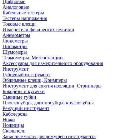
Цифровые
Аналоговые
Кабельные тестеры
Тестеры напряжения
Токовые клещи
Измерители физических величин
Анемометры
Люксметры
Пирометры
Шумомеры
Термометры, Метеостанции
Аксессуары для измерительного оборудования
Инструмент
Губцевый инструмент
Обжимные клещи, Кримперы
Инструмент для снятия изоляции, Стрипперы
Бокорезы и кусачки
Сменные губки
Плоскогубцы, длинногубцы, круглогубцы
Режущий инструмент
Кабелерезы
Ножи
Ножницы
Скальпели
Запасные части для режущего инструмента