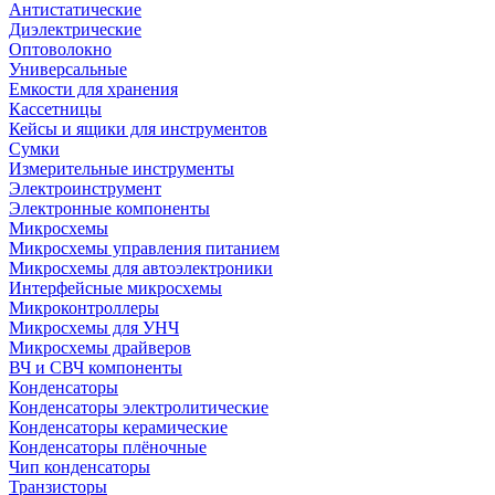
Антистатические
Диэлектрические
Оптоволокно
Универсальные
Емкости для хранения
Кассетницы
Кейсы и ящики для инструментов
Сумки
Измерительные инструменты
Электроинструмент
Электронные компоненты
Микросхемы
Микросхемы управления питанием
Микросхемы для автоэлектроники
Интерфейсные микросхемы
Микроконтроллеры
Микросхемы для УНЧ
Микросхемы драйверов
ВЧ и СВЧ компоненты
Конденсаторы
Конденсаторы электролитические
Конденсаторы керамические
Конденсаторы плёночные
Чип конденсаторы
Транзисторы