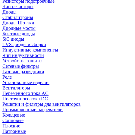
Резисторы подстроечные
Чип резисторы
Диоды
Стабилитроны
Диоды Шоттки
Диодные мосты
Быстрые диоды
SiC диоды
TVS-диоды и сборки
Индуктивные компоненты
Чип индуктивности
Устройства защиты
Сетевые фильтры
Газовые разрядники
Реле
Установочные изделия
Вентиляторы
Переменного тока AC
Постоянного тока DC
Решетки и фильтры для вентиляторов
Промышленные нагреватели
Кольцевые
Сопловые
Плоские
Патронные