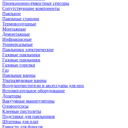
Проекционно-ёмкостные сенсоры
Сопутствующие компоненты
Паяльное
Паяльные станции
Термовоздушные
Монтажные
Демонтажные
Инфракрасные
Универсальные
Паяльники электрические
Газовые паяльники
Газовые паяльники
Газовые горелки
Газ
Паяльные ванны
Ультразвуковые ванны
Воздухоочистители и аксессуары для них
Вспомогательное оборудование
Дозаторы
Вакуумные манипуляторы
Оловоотсосы
Клеевые пистолеты
Подставки для паяльников
Штативы для плат
Емкости для флюсов