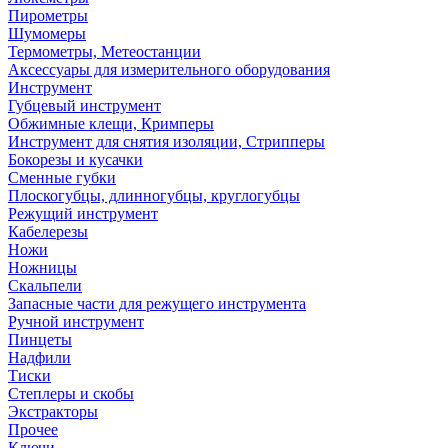
Пирометры
Шумомеры
Термометры, Метеостанции
Аксессуары для измерительного оборудования
Инструмент
Губцевый инструмент
Обжимные клещи, Кримперы
Инструмент для снятия изоляции, Стрипперы
Бокорезы и кусачки
Сменные губки
Плоскогубцы, длинногубцы, круглогубцы
Режущий инструмент
Кабелерезы
Ножи
Ножницы
Скальпели
Запасные части для режущего инструмента
Ручной инструмент
Пинцеты
Надфили
Тиски
Степлеры и скобы
Экстракторы
Прочее
Ключи