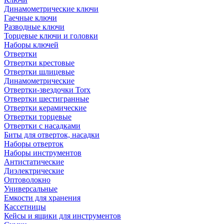
Динамометрические ключи
Гаечные ключи
Разводные ключи
Торцевые ключи и головки
Наборы ключей
Отвертки
Отвертки крестовые
Отвертки шлицевые
Динамометрические
Отвертки-звездочки Torx
Отвертки шестигранные
Отвертки керамические
Отвертки торцевые
Отвертки с насадками
Биты для отверток, насадки
Наборы отверток
Наборы инструментов
Антистатические
Диэлектрические
Оптоволокно
Универсальные
Емкости для хранения
Кассетницы
Кейсы и ящики для инструментов