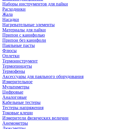
Наборы инструментов для пайки
Расходники
Жала
Насадки
Нагревательные элементы
Материалы для пайки
Припои с канифолью
Припои без канифоли
Паяльные пасты
Флюсы
Оплетки
Термоинструмент
Термопинцеты
Термофены
Аксессуары для паяльного оборудования
Измерительное
Мультиметры
Цифровые
Аналоговые
Кабельные тестеры
Тестеры напряжения
Токовые клещи
Измерители физических величин
Анемометры
Люксметры