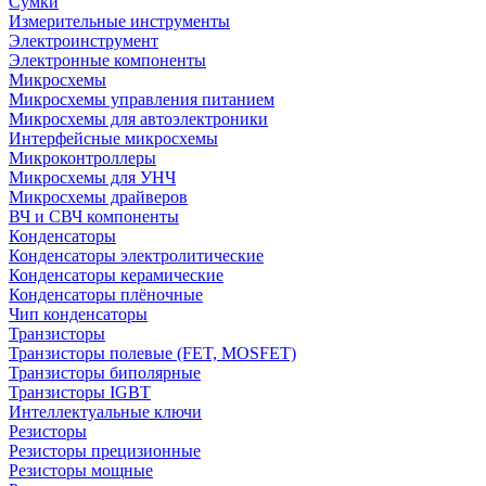
Сумки
Измерительные инструменты
Электроинструмент
Электронные компоненты
Микросхемы
Микросхемы управления питанием
Микросхемы для автоэлектроники
Интерфейсные микросхемы
Микроконтроллеры
Микросхемы для УНЧ
Микросхемы драйверов
ВЧ и СВЧ компоненты
Конденсаторы
Конденсаторы электролитические
Конденсаторы керамические
Конденсаторы плёночные
Чип конденсаторы
Транзисторы
Транзисторы полевые (FET, MOSFET)
Транзисторы биполярные
Транзисторы IGBT
Интеллектуальные ключи
Резисторы
Резисторы прецизионные
Резисторы мощные