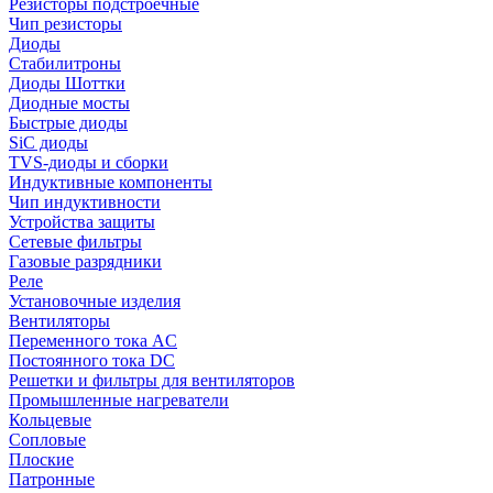
Резисторы подстроечные
Чип резисторы
Диоды
Стабилитроны
Диоды Шоттки
Диодные мосты
Быстрые диоды
SiC диоды
TVS-диоды и сборки
Индуктивные компоненты
Чип индуктивности
Устройства защиты
Сетевые фильтры
Газовые разрядники
Реле
Установочные изделия
Вентиляторы
Переменного тока AC
Постоянного тока DC
Решетки и фильтры для вентиляторов
Промышленные нагреватели
Кольцевые
Сопловые
Плоские
Патронные