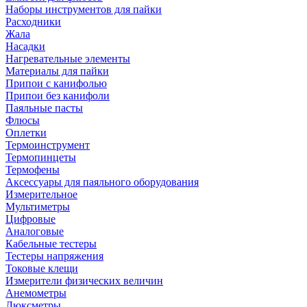
Наборы инструментов для пайки
Расходники
Жала
Насадки
Нагревательные элементы
Материалы для пайки
Припои с канифолью
Припои без канифоли
Паяльные пасты
Флюсы
Оплетки
Термоинструмент
Термопинцеты
Термофены
Аксессуары для паяльного оборудования
Измерительное
Мультиметры
Цифровые
Аналоговые
Кабельные тестеры
Тестеры напряжения
Токовые клещи
Измерители физических величин
Анемометры
Люксметры