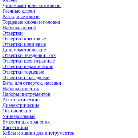
Динамометрические ключи
Гаечные ключи
Разводные ключи
Торцевые ключи и головки
Наборы ключей
Отвертки
Отвертки крестовые
Отвертки шлицевые
Динамометрические
Отвертки-звездочки Torx
Отвертки шестигранные
Отвертки керамические
Отвертки торцевые
Отвертки с насадками
Биты для отверток, насадки
Наборы отверток
Наборы инструментов
Антистатические
Диэлектрические
Оптоволокно
Универсальные
Емкости для хранения
Кассетницы
Кейсы и ящики для инструментов