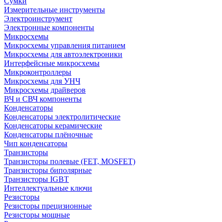
Сумки
Измерительные инструменты
Электроинструмент
Электронные компоненты
Микросхемы
Микросхемы управления питанием
Микросхемы для автоэлектроники
Интерфейсные микросхемы
Микроконтроллеры
Микросхемы для УНЧ
Микросхемы драйверов
ВЧ и СВЧ компоненты
Конденсаторы
Конденсаторы электролитические
Конденсаторы керамические
Конденсаторы плёночные
Чип конденсаторы
Транзисторы
Транзисторы полевые (FET, MOSFET)
Транзисторы биполярные
Транзисторы IGBT
Интеллектуальные ключи
Резисторы
Резисторы прецизионные
Резисторы мощные