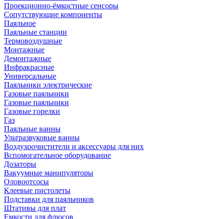
Проекционно-ёмкостные сенсоры
Сопутствующие компоненты
Паяльное
Паяльные станции
Термовоздушные
Монтажные
Демонтажные
Инфракрасные
Универсальные
Паяльники электрические
Газовые паяльники
Газовые паяльники
Газовые горелки
Газ
Паяльные ванны
Ультразвуковые ванны
Воздухоочистители и аксессуары для них
Вспомогательное оборудование
Дозаторы
Вакуумные манипуляторы
Оловоотсосы
Клеевые пистолеты
Подставки для паяльников
Штативы для плат
Емкости для флюсов