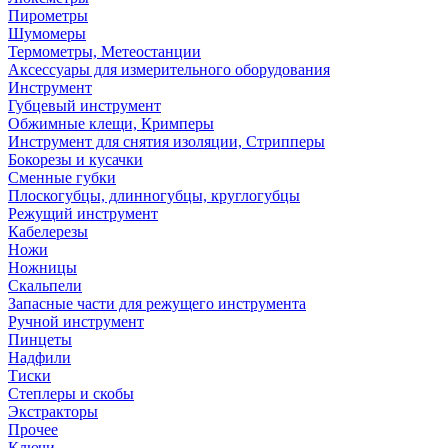
Пирометры
Шумомеры
Термометры, Метеостанции
Аксессуары для измерительного оборудования
Инструмент
Губцевый инструмент
Обжимные клещи, Кримперы
Инструмент для снятия изоляции, Стрипперы
Бокорезы и кусачки
Сменные губки
Плоскогубцы, длинногубцы, круглогубцы
Режущий инструмент
Кабелерезы
Ножи
Ножницы
Скальпели
Запасные части для режущего инструмента
Ручной инструмент
Пинцеты
Надфили
Тиски
Степлеры и скобы
Экстракторы
Прочее
Ключи