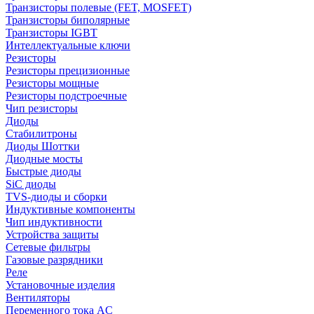
Транзисторы полевые (FET, MOSFET)
Транзисторы биполярные
Транзисторы IGBT
Интеллектуальные ключи
Резисторы
Резисторы прецизионные
Резисторы мощные
Резисторы подстроечные
Чип резисторы
Диоды
Стабилитроны
Диоды Шоттки
Диодные мосты
Быстрые диоды
SiC диоды
TVS-диоды и сборки
Индуктивные компоненты
Чип индуктивности
Устройства защиты
Сетевые фильтры
Газовые разрядники
Реле
Установочные изделия
Вентиляторы
Переменного тока AC