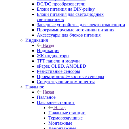
DC/DC преобразователи
Блоки питания на DIN-рейку
Блоки питания для светодиодных
светильников
Зарядные устройства для электротранспорта
Программируемые источники питания
Аксессуары для блоков питания
Индикация
Назад
Индикация
ЖК индикаторы
TFT панели и модули
ePaper, OLED, AMOLED
Резистивные сенсоры
Проекционно-ёмкостные сенсоры
Сопутствующие компоненты
Паяльное
Назад
Паяльное
Паяльные станции
Назад
Паяльные станции
Термовоздушные
Монтажные
Демонтажные