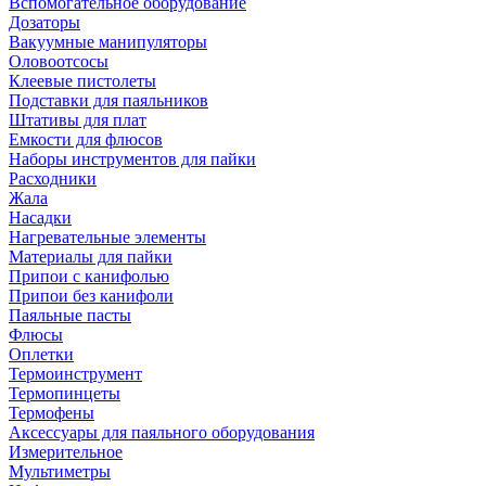
Вспомогательное оборудование
Дозаторы
Вакуумные манипуляторы
Оловоотсосы
Клеевые пистолеты
Подставки для паяльников
Штативы для плат
Емкости для флюсов
Наборы инструментов для пайки
Расходники
Жала
Насадки
Нагревательные элементы
Материалы для пайки
Припои с канифолью
Припои без канифоли
Паяльные пасты
Флюсы
Оплетки
Термоинструмент
Термопинцеты
Термофены
Аксессуары для паяльного оборудования
Измерительное
Мультиметры