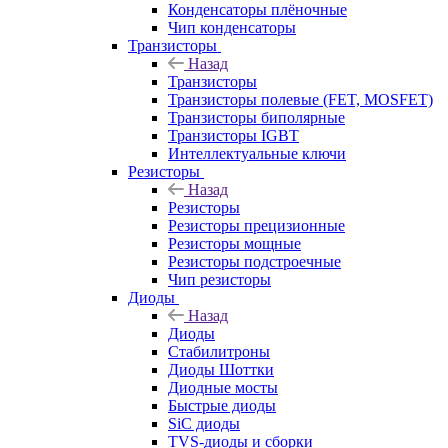
Конденсаторы плёночные
Чип конденсаторы
Транзисторы
Назад
Транзисторы
Транзисторы полевые (FET, MOSFET)
Транзисторы биполярные
Транзисторы IGBT
Интеллектуальные ключи
Резисторы
Назад
Резисторы
Резисторы прецизионные
Резисторы мощные
Резисторы подстроечные
Чип резисторы
Диоды
Назад
Диоды
Стабилитроны
Диоды Шоттки
Диодные мосты
Быстрые диоды
SiC диоды
TVS-диоды и сборки