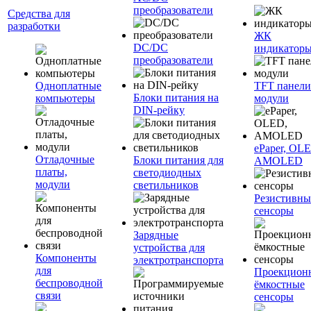
преобразователи
Средства для
разработки
ЖК
DC/DC
индикатор
преобразователи
Одноплатные
TFT панели
Блоки питания на
компьютеры
модули
DIN-рейку
ePaper, OL
Отладочные
Блоки питания для
AMOLED
платы,
светодиодных
модули
светильников
Резистивны
сенсоры
Зарядные
устройства для
Компоненты
электротранспорта
для
Проекцион
беспроводной
ёмкостные
связи
сенсоры