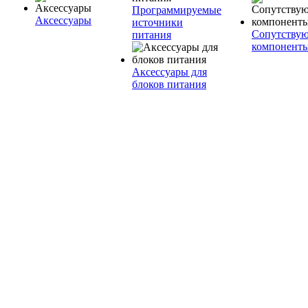
Программируемые
Аксессуары
источники
Сопутству
питания
компонент
Аксессуары для
блоков питания