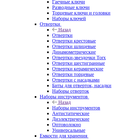
Гаечные ключи
Разводные ключи
Торцевые ключи и головки
Наборы ключей
Отвертки
Назад
Отвертки
Отвертки крестовые
Отвертки шлицевые
Динамометрические
Отвертки-звездочки Torx
Отвертки шестигранные
Отвертки керамические
Отвертки торцевые
Отвертки с насадками
Биты для отверток, насадки
Наборы отверток
Наборы инструментов
Назад
Наборы инструментов
Антистатические
Диэлектрические
Оптоволокно
Универсальные
Емкости для хранения