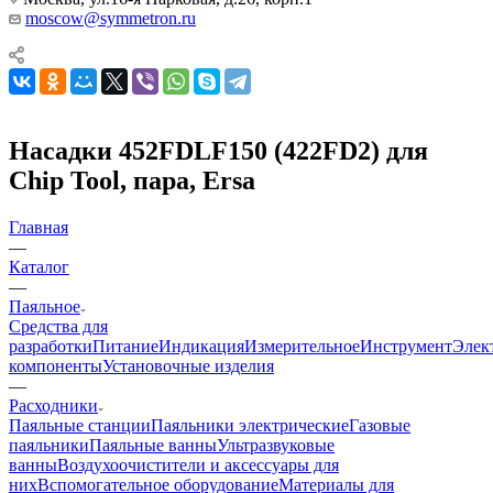
moscow@symmetron.ru
Насадки 452FDLF150 (422FD2) для
Chip Tool, пара, Ersa
Главная
—
Каталог
—
Паяльное
Средства для
разработки
Питание
Индикация
Измерительное
Инструмент
Элек
компоненты
Установочные изделия
—
Расходники
Паяльные станции
Паяльники электрические
Газовые
паяльники
Паяльные ванны
Ультразвуковые
ванны
Воздухоочистители и аксессуары для
них
Вспомогательное оборудование
Материалы для