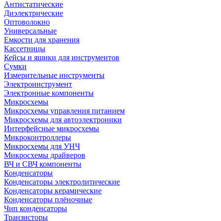
Антистатические
Диэлектрические
Оптоволокно
Универсальные
Емкости для хранения
Кассетницы
Кейсы и ящики для инструментов
Сумки
Измерительные инструменты
Электроинструмент
Электронные компоненты
Микросхемы
Микросхемы управления питанием
Микросхемы для автоэлектроники
Интерфейсные микросхемы
Микроконтроллеры
Микросхемы для УНЧ
Микросхемы драйверов
ВЧ и СВЧ компоненты
Конденсаторы
Конденсаторы электролитические
Конденсаторы керамические
Конденсаторы плёночные
Чип конденсаторы
Транзисторы