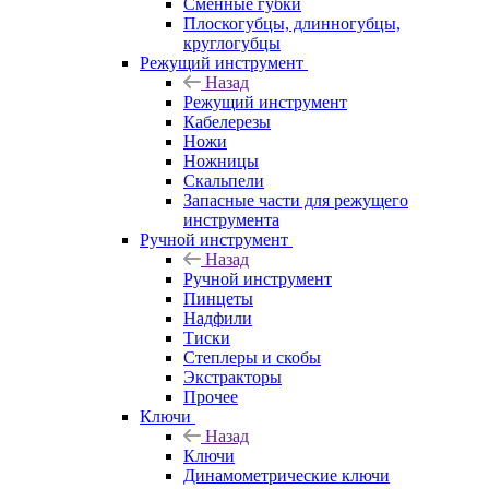
Сменные губки
Плоскогубцы, длинногубцы,
круглогубцы
Режущий инструмент
Назад
Режущий инструмент
Кабелерезы
Ножи
Ножницы
Скальпели
Запасные части для режущего
инструмента
Ручной инструмент
Назад
Ручной инструмент
Пинцеты
Надфили
Тиски
Степлеры и скобы
Экстракторы
Прочее
Ключи
Назад
Ключи
Динамометрические ключи