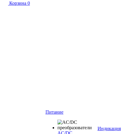
Корзина
0
Питание
Индикация
AC/DC