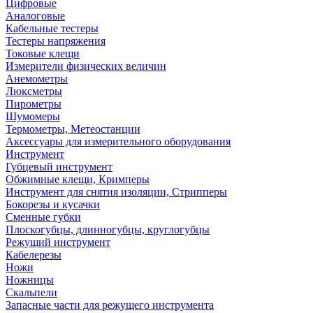
Цифровые
Аналоговые
Кабельные тестеры
Тестеры напряжения
Токовые клещи
Измерители физических величин
Анемометры
Люксметры
Пирометры
Шумомеры
Термометры, Метеостанции
Аксессуары для измерительного оборудования
Инструмент
Губцевый инструмент
Обжимные клещи, Кримперы
Инструмент для снятия изоляции, Стрипперы
Бокорезы и кусачки
Сменные губки
Плоскогубцы, длинногубцы, круглогубцы
Режущий инструмент
Кабелерезы
Ножи
Ножницы
Скальпели
Запасные части для режущего инструмента