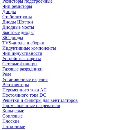
Резисторы подстроечные
Чип резисторы
Диоды
Стабилитроны
Диоды Шоттки
Диодные мосты
Быстрые диоды
SiC диоды
TVS-диоды и сборки
Индуктивные компоненты
Чип индуктивности
Устройства защиты
Сетевые фильтры
Газовые разрядники
Реле
Установочные изделия
Вентиляторы
Переменного тока AC
Постоянного тока DC
Решетки и фильтры для вентиляторов
Промышленные нагреватели
Кольцевые
Сопловые
Плоские
Патронные