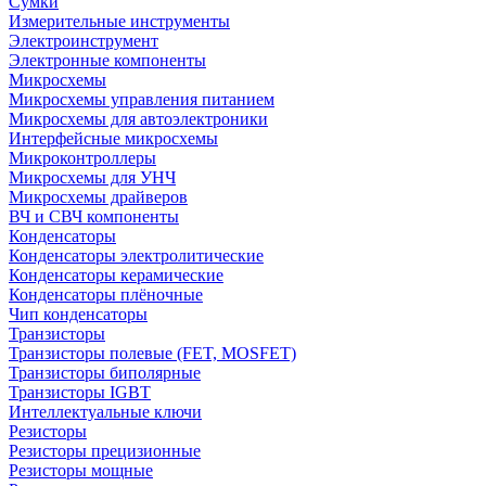
Сумки
Измерительные инструменты
Электроинструмент
Электронные компоненты
Микросхемы
Микросхемы управления питанием
Микросхемы для автоэлектроники
Интерфейсные микросхемы
Микроконтроллеры
Микросхемы для УНЧ
Микросхемы драйверов
ВЧ и СВЧ компоненты
Конденсаторы
Конденсаторы электролитические
Конденсаторы керамические
Конденсаторы плёночные
Чип конденсаторы
Транзисторы
Транзисторы полевые (FET, MOSFET)
Транзисторы биполярные
Транзисторы IGBT
Интеллектуальные ключи
Резисторы
Резисторы прецизионные
Резисторы мощные