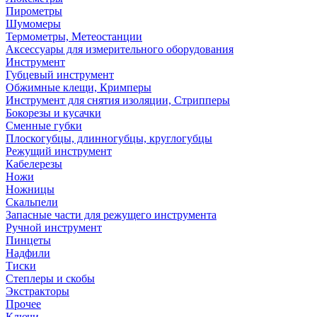
Пирометры
Шумомеры
Термометры, Метеостанции
Аксессуары для измерительного оборудования
Инструмент
Губцевый инструмент
Обжимные клещи, Кримперы
Инструмент для снятия изоляции, Стрипперы
Бокорезы и кусачки
Сменные губки
Плоскогубцы, длинногубцы, круглогубцы
Режущий инструмент
Кабелерезы
Ножи
Ножницы
Скальпели
Запасные части для режущего инструмента
Ручной инструмент
Пинцеты
Надфили
Тиски
Степлеры и скобы
Экстракторы
Прочее
Ключи