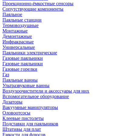
Проекционно-ёмкостные сенсоры
Сопутствующие компоненты
Паяльное
Паяльные станции
Термовоздушные
Монтажные
Демонтажные
Инфракрасные
Универсальные
Паяльники электрические
Газовые паяльники
Газовые паяльники
Газовые горелки
Газ
Паяльные ванны
Ультразвуковые ванны
Воздухоочистители и аксессуары для них
Вспомогательное оборудование
Дозаторы
Вакуумные манипуляторы
Оловоотсосы
Клеевые пистолеты
Подставки для паяльников
Штативы для плат
Емкости для флюсов