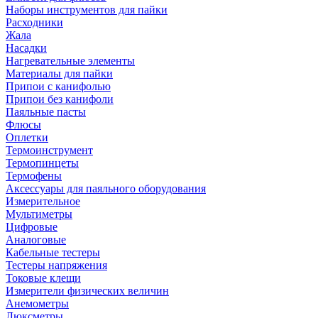
Наборы инструментов для пайки
Расходники
Жала
Насадки
Нагревательные элементы
Материалы для пайки
Припои с канифолью
Припои без канифоли
Паяльные пасты
Флюсы
Оплетки
Термоинструмент
Термопинцеты
Термофены
Аксессуары для паяльного оборудования
Измерительное
Мультиметры
Цифровые
Аналоговые
Кабельные тестеры
Тестеры напряжения
Токовые клещи
Измерители физических величин
Анемометры
Люксметры