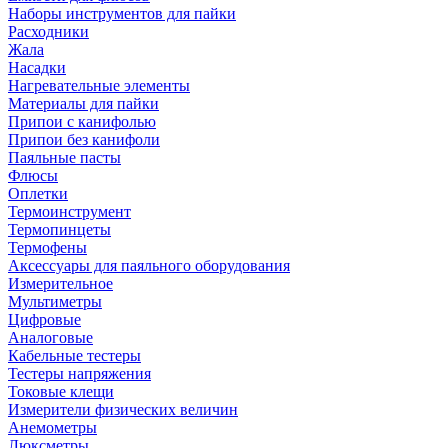
Наборы инструментов для пайки
Расходники
Жала
Насадки
Нагревательные элементы
Материалы для пайки
Припои с канифолью
Припои без канифоли
Паяльные пасты
Флюсы
Оплетки
Термоинструмент
Термопинцеты
Термофены
Аксессуары для паяльного оборудования
Измерительное
Мультиметры
Цифровые
Аналоговые
Кабельные тестеры
Тестеры напряжения
Токовые клещи
Измерители физических величин
Анемометры
Люксметры