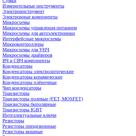
Сумки
Измерительные инструменты
Электроинструмент
Электронные компоненты
Микросхемы
Микросхемы управления питанием
Микросхемы для автоэлектроники
Интерфейсные микросхемы
Микроконтроллеры
Микросхемы для УНЧ
Микросхемы драйверов
ВЧ и СВЧ компоненты
Конденсаторы
Конденсаторы электролитические
Конденсаторы керамические
Конденсаторы плёночные
Чип конденсаторы
Транзисторы
Транзисторы полевые (FET, MOSFET)
Транзисторы биполярные
Транзисторы IGBT
Интеллектуальные ключи
Резисторы
Резисторы прецизионные
Резисторы мощные