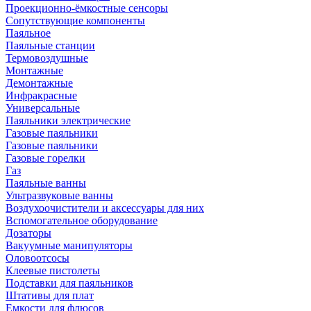
Проекционно-ёмкостные сенсоры
Сопутствующие компоненты
Паяльное
Паяльные станции
Термовоздушные
Монтажные
Демонтажные
Инфракрасные
Универсальные
Паяльники электрические
Газовые паяльники
Газовые паяльники
Газовые горелки
Газ
Паяльные ванны
Ультразвуковые ванны
Воздухоочистители и аксессуары для них
Вспомогательное оборудование
Дозаторы
Вакуумные манипуляторы
Оловоотсосы
Клеевые пистолеты
Подставки для паяльников
Штативы для плат
Емкости для флюсов