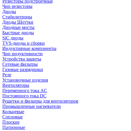
Резисторы подстроечные
Чип резисторы
Диоды
Стабилитроны
Диоды Шоттки
Диодные мосты
Быстрые диоды
SiC диоды
TVS-диоды и сборки
Индуктивные компоненты
Чип индуктивности
Устройства защиты
Сетевые фильтры
Газовые разрядники
Реле
Установочные изделия
Вентиляторы
Переменного тока AC
Постоянного тока DC
Решетки и фильтры для вентиляторов
Промышленные нагреватели
Кольцевые
Сопловые
Плоские
Патронные