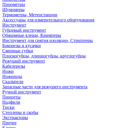
Пирометры
Шумомеры
Термометры, Метеостанции
Аксессуары для измерительного оборудования
Инструмент
Губцевый инструмент
Обжимные клещи, Кримперы
Инструмент для снятия изоляции, Стрипперы
Бокорезы и кусачки
Сменные губки
Плоскогубцы, длинногубцы, круглогубцы
Режущий инструмент
Кабелерезы
Ножи
Ножницы
Скальпели
Запасные части для режущего инструмента
Ручной инструмент
Пинцеты
Надфили
Тиски
Степлеры и скобы
Экстракторы
Прочее
Ключи