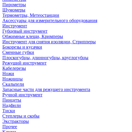
Пирометры
Шумомеры
Термометры, Метеостанции
Аксессуары для измерительного оборудования
Инструмент
Губцевый инструмент
Обжимные клещи, Кримперы
Инструмент для снятия изоляции, Стрипперы
Бокорезы и кусачки
Сменные губки
Плоскогубцы, длинногубцы, круглогубцы
Режущий инструмент
Кабелерезы
Ножи
Ножницы
Скальпели
Запасные части для режущего инструмента
Ручной инструмент
Пинцеты
Надфили
Тиски
Степлеры и скобы
Экстракторы
Прочее
Ключи