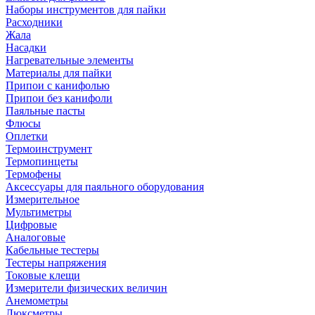
Наборы инструментов для пайки
Расходники
Жала
Насадки
Нагревательные элементы
Материалы для пайки
Припои с канифолью
Припои без канифоли
Паяльные пасты
Флюсы
Оплетки
Термоинструмент
Термопинцеты
Термофены
Аксессуары для паяльного оборудования
Измерительное
Мультиметры
Цифровые
Аналоговые
Кабельные тестеры
Тестеры напряжения
Токовые клещи
Измерители физических величин
Анемометры
Люксметры