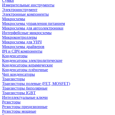
Сумки
Измерительные инструменты
Электроинструмент
Электронные компоненты
Микросхемы
Микросхемы управления питанием
Микросхемы для автоэлектроники
Интерфейсные микросхемы
Микроконтроллеры
Микросхемы для УНЧ
Микросхемы драйверов
ВЧ и СВЧ компоненты
Конденсаторы
Конденсаторы электролитические
Конденсаторы керамические
Конденсаторы плёночные
Чип конденсаторы
Транзисторы
Транзисторы полевые (FET, MOSFET)
Транзисторы биполярные
Транзисторы IGBT
Интеллектуальные ключи
Резисторы
Резисторы прецизионные
Резисторы мощные