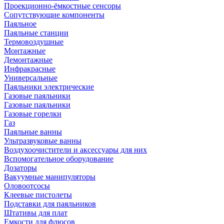
Проекционно-ёмкостные сенсоры
Сопутствующие компоненты
Паяльное
Паяльные станции
Термовоздушные
Монтажные
Демонтажные
Инфракрасные
Универсальные
Паяльники электрические
Газовые паяльники
Газовые паяльники
Газовые горелки
Газ
Паяльные ванны
Ультразвуковые ванны
Воздухоочистители и аксессуары для них
Вспомогательное оборудование
Дозаторы
Вакуумные манипуляторы
Оловоотсосы
Клеевые пистолеты
Подставки для паяльников
Штативы для плат
Емкости для флюсов