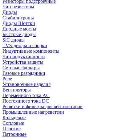
Резисторы подстроечные
Чип резисторы
Диоды
Стабилитроны
Диоды Шоттки
Диодные мосты
Быстрые диоды
SiC диоды
TVS-диоды и сборки
Индуктивные компоненты
Чип индуктивности
Устройства защиты
Сетевые фильтры
Газовые разрядники
Реле
Установочные изделия
Вентиляторы
Переменного тока AC
Постоянного тока DC
Решетки и фильтры для вентиляторов
Промышленные нагреватели
Кольцевые
Сопловые
Плоские
Патронные