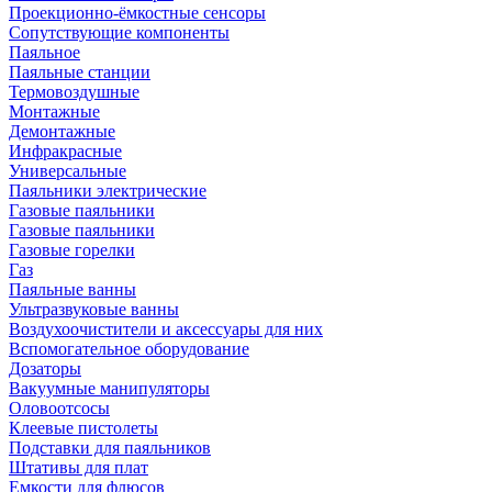
Проекционно-ёмкостные сенсоры
Сопутствующие компоненты
Паяльное
Паяльные станции
Термовоздушные
Монтажные
Демонтажные
Инфракрасные
Универсальные
Паяльники электрические
Газовые паяльники
Газовые паяльники
Газовые горелки
Газ
Паяльные ванны
Ультразвуковые ванны
Воздухоочистители и аксессуары для них
Вспомогательное оборудование
Дозаторы
Вакуумные манипуляторы
Оловоотсосы
Клеевые пистолеты
Подставки для паяльников
Штативы для плат
Емкости для флюсов