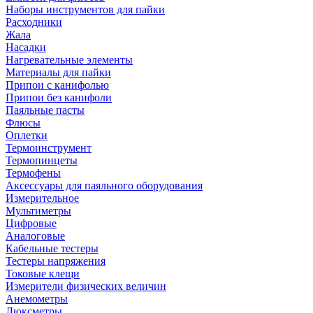
Наборы инструментов для пайки
Расходники
Жала
Насадки
Нагревательные элементы
Материалы для пайки
Припои с канифолью
Припои без канифоли
Паяльные пасты
Флюсы
Оплетки
Термоинструмент
Термопинцеты
Термофены
Аксессуары для паяльного оборудования
Измерительное
Мультиметры
Цифровые
Аналоговые
Кабельные тестеры
Тестеры напряжения
Токовые клещи
Измерители физических величин
Анемометры
Люксметры