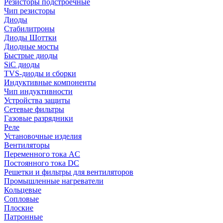
Резисторы подстроечные
Чип резисторы
Диоды
Стабилитроны
Диоды Шоттки
Диодные мосты
Быстрые диоды
SiC диоды
TVS-диоды и сборки
Индуктивные компоненты
Чип индуктивности
Устройства защиты
Сетевые фильтры
Газовые разрядники
Реле
Установочные изделия
Вентиляторы
Переменного тока AC
Постоянного тока DC
Решетки и фильтры для вентиляторов
Промышленные нагреватели
Кольцевые
Сопловые
Плоские
Патронные