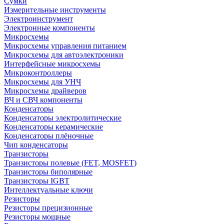
Сумки
Измерительные инструменты
Электроинструмент
Электронные компоненты
Микросхемы
Микросхемы управления питанием
Микросхемы для автоэлектроники
Интерфейсные микросхемы
Микроконтроллеры
Микросхемы для УНЧ
Микросхемы драйверов
ВЧ и СВЧ компоненты
Конденсаторы
Конденсаторы электролитические
Конденсаторы керамические
Конденсаторы плёночные
Чип конденсаторы
Транзисторы
Транзисторы полевые (FET, MOSFET)
Транзисторы биполярные
Транзисторы IGBT
Интеллектуальные ключи
Резисторы
Резисторы прецизионные
Резисторы мощные