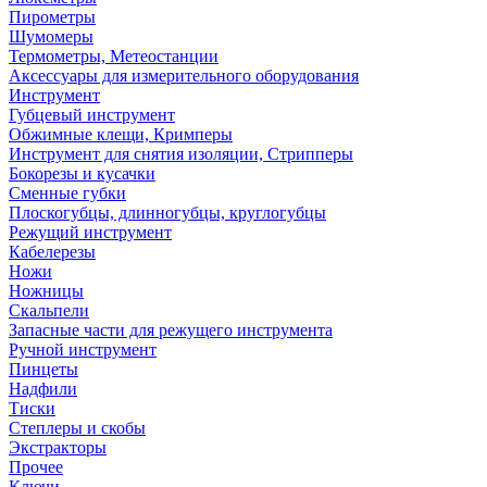
Пирометры
Шумомеры
Термометры, Метеостанции
Аксессуары для измерительного оборудования
Инструмент
Губцевый инструмент
Обжимные клещи, Кримперы
Инструмент для снятия изоляции, Стрипперы
Бокорезы и кусачки
Сменные губки
Плоскогубцы, длинногубцы, круглогубцы
Режущий инструмент
Кабелерезы
Ножи
Ножницы
Скальпели
Запасные части для режущего инструмента
Ручной инструмент
Пинцеты
Надфили
Тиски
Степлеры и скобы
Экстракторы
Прочее
Ключи