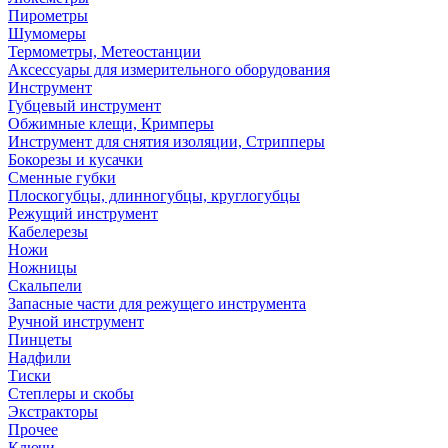
Пирометры
Шумомеры
Термометры, Метеостанции
Аксессуары для измерительного оборудования
Инструмент
Губцевый инструмент
Обжимные клещи, Кримперы
Инструмент для снятия изоляции, Стрипперы
Бокорезы и кусачки
Сменные губки
Плоскогубцы, длинногубцы, круглогубцы
Режущий инструмент
Кабелерезы
Ножи
Ножницы
Скальпели
Запасные части для режущего инструмента
Ручной инструмент
Пинцеты
Надфили
Тиски
Степлеры и скобы
Экстракторы
Прочее
Ключи