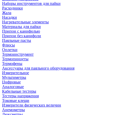
Наборы инструментов для пайки
Расходники
Жала
Насадки
Нагревательные элементы
Материалы для пайки
Припои с канифолью
Припои без канифоли
Паяльные пасты
Флюсы
Оплетки
Термоинструмент
Термопинцеты
Термофены
Аксессуары для паяльного оборудования
Измерительное
Мультиметры
Цифровые
Аналоговые
Кабельные тестеры
Тестеры напряжения
Токовые клещи
Измерители физических величин
Анемометры
Люксметры