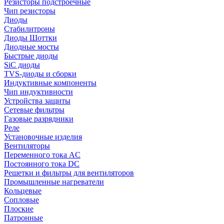
Резисторы подстроечные
Чип резисторы
Диоды
Стабилитроны
Диоды Шоттки
Диодные мосты
Быстрые диоды
SiC диоды
TVS-диоды и сборки
Индуктивные компоненты
Чип индуктивности
Устройства защиты
Сетевые фильтры
Газовые разрядники
Реле
Установочные изделия
Вентиляторы
Переменного тока AC
Постоянного тока DC
Решетки и фильтры для вентиляторов
Промышленные нагреватели
Кольцевые
Сопловые
Плоские
Патронные