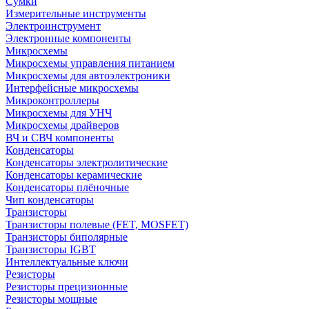
Сумки
Измерительные инструменты
Электроинструмент
Электронные компоненты
Микросхемы
Микросхемы управления питанием
Микросхемы для автоэлектроники
Интерфейсные микросхемы
Микроконтроллеры
Микросхемы для УНЧ
Микросхемы драйверов
ВЧ и СВЧ компоненты
Конденсаторы
Конденсаторы электролитические
Конденсаторы керамические
Конденсаторы плёночные
Чип конденсаторы
Транзисторы
Транзисторы полевые (FET, MOSFET)
Транзисторы биполярные
Транзисторы IGBT
Интеллектуальные ключи
Резисторы
Резисторы прецизионные
Резисторы мощные