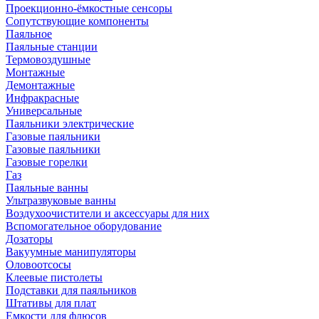
Проекционно-ёмкостные сенсоры
Сопутствующие компоненты
Паяльное
Паяльные станции
Термовоздушные
Монтажные
Демонтажные
Инфракрасные
Универсальные
Паяльники электрические
Газовые паяльники
Газовые паяльники
Газовые горелки
Газ
Паяльные ванны
Ультразвуковые ванны
Воздухоочистители и аксессуары для них
Вспомогательное оборудование
Дозаторы
Вакуумные манипуляторы
Оловоотсосы
Клеевые пистолеты
Подставки для паяльников
Штативы для плат
Емкости для флюсов