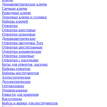
Динамометрические ключи
Гаечные ключи
Разводные ключи
Торцевые ключи и головки
Наборы ключей
Отвертки
Отвертки крестовые
Отвертки шлицевые
Динамометрические
Отвертки-звездочки Torx
Отвертки шестигранные
Отвертки керамические
Отвертки торцевые
Отвертки с насадками
Биты для отверток, насадки
Наборы отверток
Наборы инструментов
Антистатические
Диэлектрические
Оптоволокно
Универсальные
Емкости для хранения
Кассетницы
Кейсы и ящики для инструментов