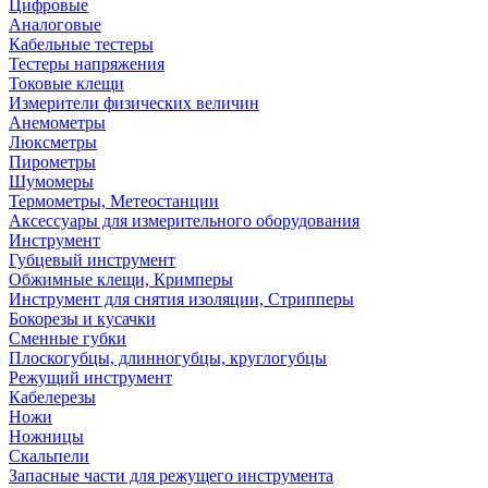
Цифровые
Аналоговые
Кабельные тестеры
Тестеры напряжения
Токовые клещи
Измерители физических величин
Анемометры
Люксметры
Пирометры
Шумомеры
Термометры, Метеостанции
Аксессуары для измерительного оборудования
Инструмент
Губцевый инструмент
Обжимные клещи, Кримперы
Инструмент для снятия изоляции, Стрипперы
Бокорезы и кусачки
Сменные губки
Плоскогубцы, длинногубцы, круглогубцы
Режущий инструмент
Кабелерезы
Ножи
Ножницы
Скальпели
Запасные части для режущего инструмента