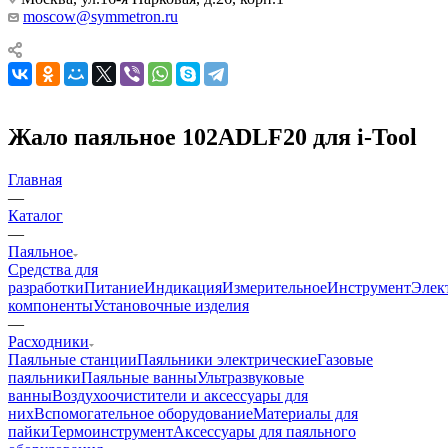
moscow@symmetron.ru
Жало паяльное 102ADLF20 для i-Tool
Главная
—
Каталог
—
Паяльное
Средства для
разработки
Питание
Индикация
Измерительное
Инструмент
Элек
компоненты
Установочные изделия
—
Расходники
Паяльные станции
Паяльники электрические
Газовые
паяльники
Паяльные ванны
Ультразвуковые
ванны
Воздухоочистители и аксессуары для
них
Вспомогательное оборудование
Материалы для
пайки
Термоинструмент
Аксессуары для паяльного