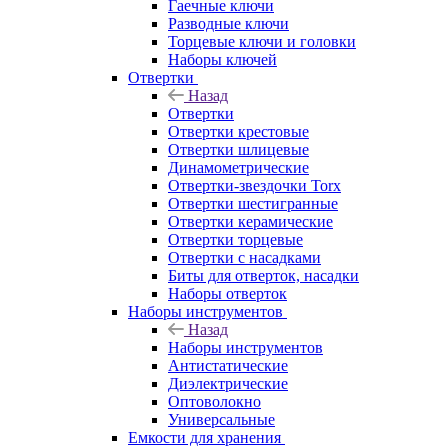
Гаечные ключи
Разводные ключи
Торцевые ключи и головки
Наборы ключей
Отвертки
Назад
Отвертки
Отвертки крестовые
Отвертки шлицевые
Динамометрические
Отвертки-звездочки Torx
Отвертки шестигранные
Отвертки керамические
Отвертки торцевые
Отвертки с насадками
Биты для отверток, насадки
Наборы отверток
Наборы инструментов
Назад
Наборы инструментов
Антистатические
Диэлектрические
Оптоволокно
Универсальные
Емкости для хранения