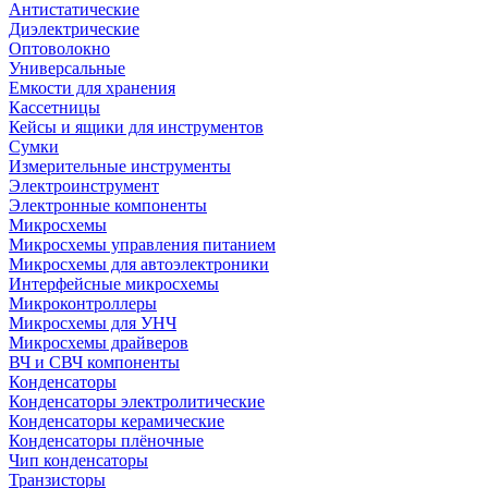
Антистатические
Диэлектрические
Оптоволокно
Универсальные
Емкости для хранения
Кассетницы
Кейсы и ящики для инструментов
Сумки
Измерительные инструменты
Электроинструмент
Электронные компоненты
Микросхемы
Микросхемы управления питанием
Микросхемы для автоэлектроники
Интерфейсные микросхемы
Микроконтроллеры
Микросхемы для УНЧ
Микросхемы драйверов
ВЧ и СВЧ компоненты
Конденсаторы
Конденсаторы электролитические
Конденсаторы керамические
Конденсаторы плёночные
Чип конденсаторы
Транзисторы