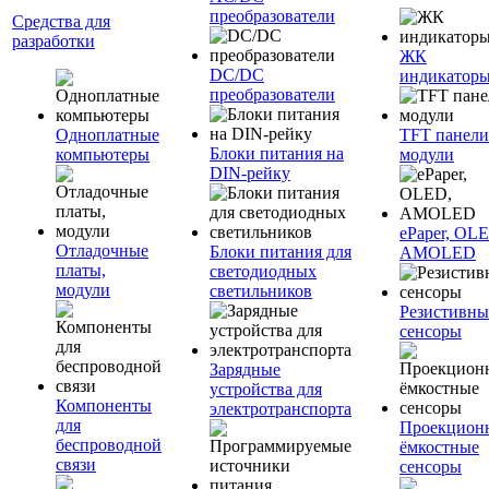
преобразователи
Средства для
разработки
ЖК
DC/DC
индикатор
преобразователи
Одноплатные
TFT панели
Блоки питания на
компьютеры
модули
DIN-рейку
ePaper, OL
Отладочные
Блоки питания для
AMOLED
платы,
светодиодных
модули
светильников
Резистивны
сенсоры
Зарядные
устройства для
Компоненты
электротранспорта
для
Проекцион
беспроводной
ёмкостные
связи
сенсоры