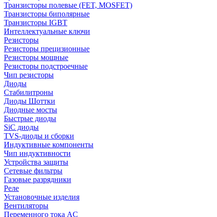
Транзисторы полевые (FET, MOSFET)
Транзисторы биполярные
Транзисторы IGBT
Интеллектуальные ключи
Резисторы
Резисторы прецизионные
Резисторы мощные
Резисторы подстроечные
Чип резисторы
Диоды
Стабилитроны
Диоды Шоттки
Диодные мосты
Быстрые диоды
SiC диоды
TVS-диоды и сборки
Индуктивные компоненты
Чип индуктивности
Устройства защиты
Сетевые фильтры
Газовые разрядники
Реле
Установочные изделия
Вентиляторы
Переменного тока AC