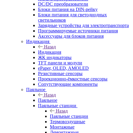
DC/DC преобразователи
Блоки питания на DIN-рейку
Блоки питания для светодиодных
светильников
Зарядные устройства для электротранспорта
Программируемые источники питания
Аксессуары для блоков питания
Индикация
Назад
Индикация
ЖК индикаторы
TFT панели и модули
ePaper, OLED, AMOLED
Резистивные сенсоры
Проекционно-ёмкостные сенсоры
Сопутствующие компоненты
Паяльное
Назад
Паяльное
Паяльные станции
Назад
Паяльные станции
Термовоздушные
Монтажные
Демонтажные