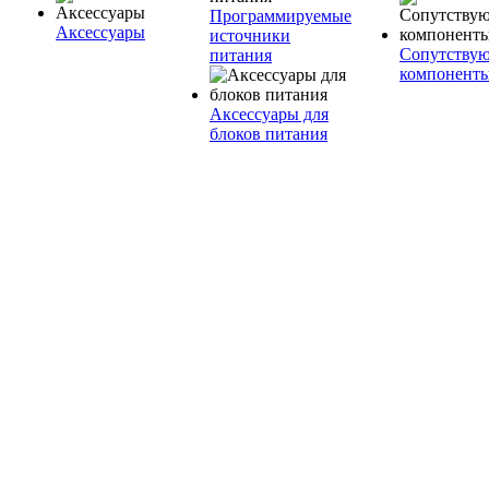
Программируемые
Аксессуары
источники
Сопутству
питания
компонент
Аксессуары для
блоков питания