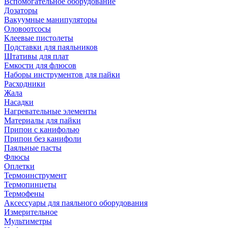
Вспомогательное оборудование
Дозаторы
Вакуумные манипуляторы
Оловоотсосы
Клеевые пистолеты
Подставки для паяльников
Штативы для плат
Емкости для флюсов
Наборы инструментов для пайки
Расходники
Жала
Насадки
Нагревательные элементы
Материалы для пайки
Припои с канифолью
Припои без канифоли
Паяльные пасты
Флюсы
Оплетки
Термоинструмент
Термопинцеты
Термофены
Аксессуары для паяльного оборудования
Измерительное
Мультиметры