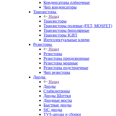
Конденсаторы плёночные
Чип конденсаторы
Транзисторы
Назад
Транзисторы
Транзисторы полевые (FET, MOSFET)
Транзисторы биполярные
Транзисторы IGBT
Интеллектуальные ключи
Резисторы
Назад
Резисторы
Резисторы прецизионные
Резисторы мощные
Резисторы подстроечные
Чип резисторы
Диоды
Назад
Диоды
Стабилитроны
Диоды Шоттки
Диодные мосты
Быстрые диоды
SiC диоды
TVS-диоды и сборки