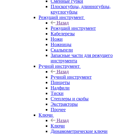
Сменные губки
Плоскогубцы, длинногубцы,
круглогубцы
Режущий инструмент
Назад
Режущий инструмент
Кабелерезы
Ножи
Ножницы
Скальпели
Запасные части для режущего
инструмента
Ручной инструмент
Назад
Ручной инструмент
Пинцеты
Надфили
Тиски
Степлеры и скобы
Экстракторы
Прочее
Ключи
Назад
Ключи
Динамометрические ключи