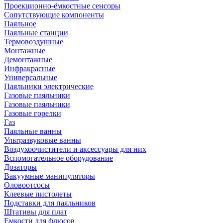
Проекционно-ёмкостные сенсоры
Сопутствующие компоненты
Паяльное
Паяльные станции
Термовоздушные
Монтажные
Демонтажные
Инфракрасные
Универсальные
Паяльники электрические
Газовые паяльники
Газовые паяльники
Газовые горелки
Газ
Паяльные ванны
Ультразвуковые ванны
Воздухоочистители и аксессуары для них
Вспомогательное оборудование
Дозаторы
Вакуумные манипуляторы
Оловоотсосы
Клеевые пистолеты
Подставки для паяльников
Штативы для плат
Емкости для флюсов