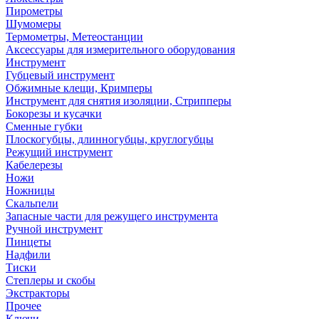
Пирометры
Шумомеры
Термометры, Метеостанции
Аксессуары для измерительного оборудования
Инструмент
Губцевый инструмент
Обжимные клещи, Кримперы
Инструмент для снятия изоляции, Стрипперы
Бокорезы и кусачки
Сменные губки
Плоскогубцы, длинногубцы, круглогубцы
Режущий инструмент
Кабелерезы
Ножи
Ножницы
Скальпели
Запасные части для режущего инструмента
Ручной инструмент
Пинцеты
Надфили
Тиски
Степлеры и скобы
Экстракторы
Прочее
Ключи