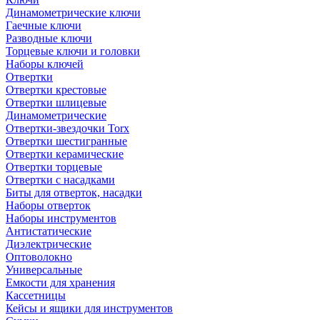
Динамометрические ключи
Гаечные ключи
Разводные ключи
Торцевые ключи и головки
Наборы ключей
Отвертки
Отвертки крестовые
Отвертки шлицевые
Динамометрические
Отвертки-звездочки Torx
Отвертки шестигранные
Отвертки керамические
Отвертки торцевые
Отвертки с насадками
Биты для отверток, насадки
Наборы отверток
Наборы инструментов
Антистатические
Диэлектрические
Оптоволокно
Универсальные
Емкости для хранения
Кассетницы
Кейсы и ящики для инструментов