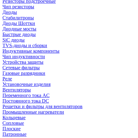
Резисторы подстроечные
Чип резисторы
Диоды
Стабилитроны
Диоды Шоттки
Диодные мосты
Быстрые диоды
SiC диоды
TVS-диоды и сборки
Индуктивные компоненты
Чип индуктивности
Устройства защиты
Сетевые фильтры
Газовые разрядники
Реле
Установочные изделия
Вентиляторы
Переменного тока AC
Постоянного тока DC
Решетки и фильтры для вентиляторов
Промышленные нагреватели
Кольцевые
Сопловые
Плоские
Патронные