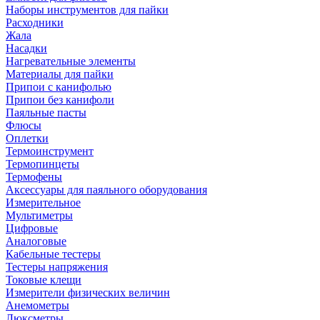
Наборы инструментов для пайки
Расходники
Жала
Насадки
Нагревательные элементы
Материалы для пайки
Припои с канифолью
Припои без канифоли
Паяльные пасты
Флюсы
Оплетки
Термоинструмент
Термопинцеты
Термофены
Аксессуары для паяльного оборудования
Измерительное
Мультиметры
Цифровые
Аналоговые
Кабельные тестеры
Тестеры напряжения
Токовые клещи
Измерители физических величин
Анемометры
Люксметры