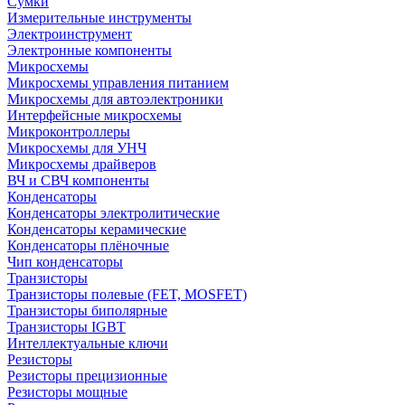
Сумки
Измерительные инструменты
Электроинструмент
Электронные компоненты
Микросхемы
Микросхемы управления питанием
Микросхемы для автоэлектроники
Интерфейсные микросхемы
Микроконтроллеры
Микросхемы для УНЧ
Микросхемы драйверов
ВЧ и СВЧ компоненты
Конденсаторы
Конденсаторы электролитические
Конденсаторы керамические
Конденсаторы плёночные
Чип конденсаторы
Транзисторы
Транзисторы полевые (FET, MOSFET)
Транзисторы биполярные
Транзисторы IGBT
Интеллектуальные ключи
Резисторы
Резисторы прецизионные
Резисторы мощные