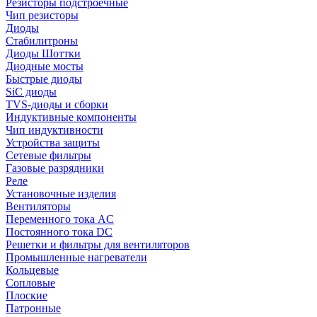
Резисторы подстроечные
Чип резисторы
Диоды
Стабилитроны
Диоды Шоттки
Диодные мосты
Быстрые диоды
SiC диоды
TVS-диоды и сборки
Индуктивные компоненты
Чип индуктивности
Устройства защиты
Сетевые фильтры
Газовые разрядники
Реле
Установочные изделия
Вентиляторы
Переменного тока AC
Постоянного тока DC
Решетки и фильтры для вентиляторов
Промышленные нагреватели
Кольцевые
Сопловые
Плоские
Патронные