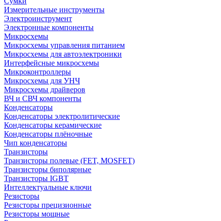
Сумки
Измерительные инструменты
Электроинструмент
Электронные компоненты
Микросхемы
Микросхемы управления питанием
Микросхемы для автоэлектроники
Интерфейсные микросхемы
Микроконтроллеры
Микросхемы для УНЧ
Микросхемы драйверов
ВЧ и СВЧ компоненты
Конденсаторы
Конденсаторы электролитические
Конденсаторы керамические
Конденсаторы плёночные
Чип конденсаторы
Транзисторы
Транзисторы полевые (FET, MOSFET)
Транзисторы биполярные
Транзисторы IGBT
Интеллектуальные ключи
Резисторы
Резисторы прецизионные
Резисторы мощные