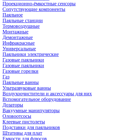
Проекционно-ёмкостные сенсоры
Сопутствующие компоненты
Паяльное
Паяльные станции
Термовоздушные
Монтажные
Демонтажные
Инфракрасные
Универсальные
Паяльники электрические
Газовые паяльники
Газовые паяльники
Газовые горелки
Газ
Паяльные ванны
Ультразвуковые ванны
Воздухоочистители и аксессуары для них
Вспомогательное оборудование
Дозаторы
Вакуумные манипуляторы
Оловоотсосы
Клеевые пистолеты
Подставки для паяльников
Штативы для плат
Емкости для флюсов