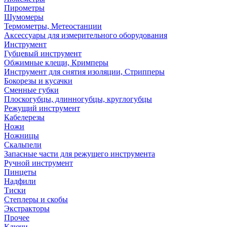
Пирометры
Шумомеры
Термометры, Метеостанции
Аксессуары для измерительного оборудования
Инструмент
Губцевый инструмент
Обжимные клещи, Кримперы
Инструмент для снятия изоляции, Стрипперы
Бокорезы и кусачки
Сменные губки
Плоскогубцы, длинногубцы, круглогубцы
Режущий инструмент
Кабелерезы
Ножи
Ножницы
Скальпели
Запасные части для режущего инструмента
Ручной инструмент
Пинцеты
Надфили
Тиски
Степлеры и скобы
Экстракторы
Прочее
Ключи