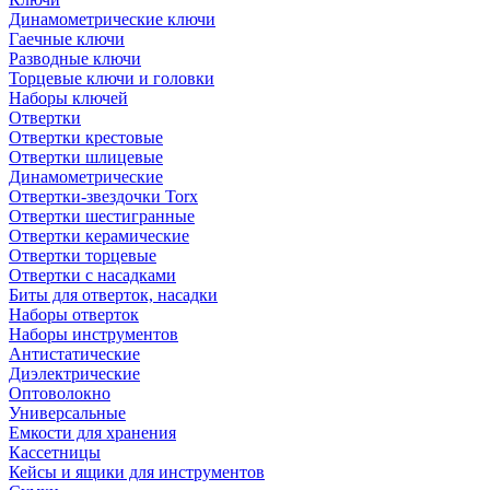
Динамометрические ключи
Гаечные ключи
Разводные ключи
Торцевые ключи и головки
Наборы ключей
Отвертки
Отвертки крестовые
Отвертки шлицевые
Динамометрические
Отвертки-звездочки Torx
Отвертки шестигранные
Отвертки керамические
Отвертки торцевые
Отвертки с насадками
Биты для отверток, насадки
Наборы отверток
Наборы инструментов
Антистатические
Диэлектрические
Оптоволокно
Универсальные
Емкости для хранения
Кассетницы
Кейсы и ящики для инструментов