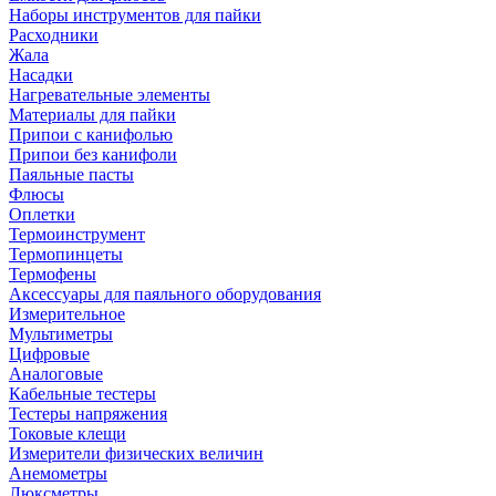
Наборы инструментов для пайки
Расходники
Жала
Насадки
Нагревательные элементы
Материалы для пайки
Припои с канифолью
Припои без канифоли
Паяльные пасты
Флюсы
Оплетки
Термоинструмент
Термопинцеты
Термофены
Аксессуары для паяльного оборудования
Измерительное
Мультиметры
Цифровые
Аналоговые
Кабельные тестеры
Тестеры напряжения
Токовые клещи
Измерители физических величин
Анемометры
Люксметры