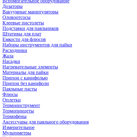
Вспомогательное оборудование
Дозаторы
Вакуумные манипуляторы
Оловоотсосы
Клеевые пистолеты
Подставки для паяльников
Штативы для плат
Емкости для флюсов
Наборы инструментов для пайки
Расходники
Жала
Насадки
Нагревательные элементы
Материалы для пайки
Припои с канифолью
Припои без канифоли
Паяльные пасты
Флюсы
Оплетки
Термоинструмент
Термопинцеты
Термофены
Аксессуары для паяльного оборудования
Измерительное
Мультиметры