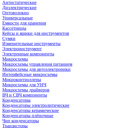
Антистатические
Диэлектрические
Оптоволокно
Универсальные
Емкости для хранения
Кассетницы
Кейсы и ящики для инструментов
Сумки
Измерительные инструменты
Электроинструмент
Электронные компоненты
Микросхемы
Микросхемы управления питанием
Микросхемы для автоэлектроники
Интерфейсные микросхемы
Микроконтроллеры
Микросхемы для УНЧ
Микросхемы драйверов
ВЧ и СВЧ компоненты
Конденсаторы
Конденсаторы электролитические
Конденсаторы керамические
Конденсаторы плёночные
Чип конденсаторы
Транзисторы