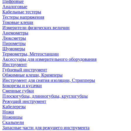
Цифровые
Аналоговые
Кабельные тестеры
Тестеры напряжения
Токовые клещи
Измерители физических величин
Анемометры
Люксметры
Пирометры
Шумомеры
Термометры, Метеостанции
Аксессуары для измерительного оборудования
Инструмент
Губцевый инструмент
Обжимные клещи, Кримперы
Инструмент для снятия изоляции, Стрипперы
Бокорезы и кусачки
Сменные губки
Плоскогубцы, длинногубцы, круглогубцы
Режущий инструмент
Кабелерезы
Ножи
Ножницы
Скальпели
Запасные части для режущего инструмента