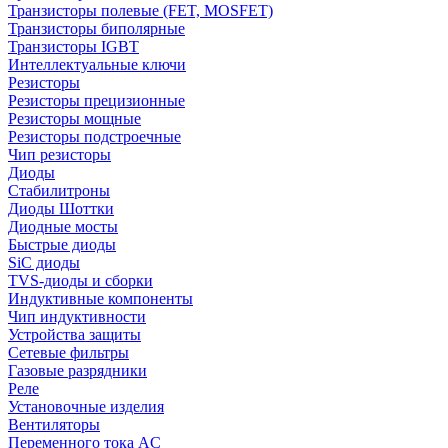
Транзисторы полевые (FET, MOSFET)
Транзисторы биполярные
Транзисторы IGBT
Интеллектуальные ключи
Резисторы
Резисторы прецизионные
Резисторы мощные
Резисторы подстроечные
Чип резисторы
Диоды
Стабилитроны
Диоды Шоттки
Диодные мосты
Быстрые диоды
SiC диоды
TVS-диоды и сборки
Индуктивные компоненты
Чип индуктивности
Устройства защиты
Сетевые фильтры
Газовые разрядники
Реле
Установочные изделия
Вентиляторы
Переменного тока AC