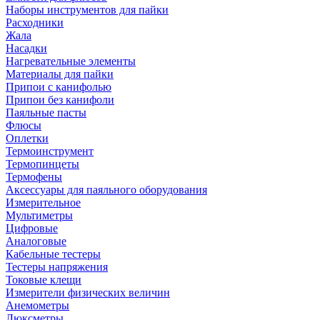
Наборы инструментов для пайки
Расходники
Жала
Насадки
Нагревательные элементы
Материалы для пайки
Припои с канифолью
Припои без канифоли
Паяльные пасты
Флюсы
Оплетки
Термоинструмент
Термопинцеты
Термофены
Аксессуары для паяльного оборудования
Измерительное
Мультиметры
Цифровые
Аналоговые
Кабельные тестеры
Тестеры напряжения
Токовые клещи
Измерители физических величин
Анемометры
Люксметры