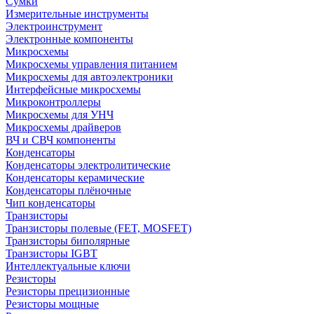
Сумки
Измерительные инструменты
Электроинструмент
Электронные компоненты
Микросхемы
Микросхемы управления питанием
Микросхемы для автоэлектроники
Интерфейсные микросхемы
Микроконтроллеры
Микросхемы для УНЧ
Микросхемы драйверов
ВЧ и СВЧ компоненты
Конденсаторы
Конденсаторы электролитические
Конденсаторы керамические
Конденсаторы плёночные
Чип конденсаторы
Транзисторы
Транзисторы полевые (FET, MOSFET)
Транзисторы биполярные
Транзисторы IGBT
Интеллектуальные ключи
Резисторы
Резисторы прецизионные
Резисторы мощные