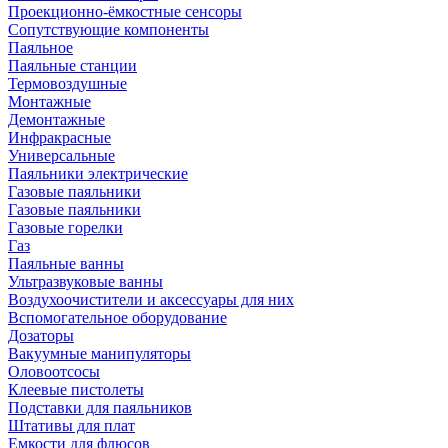
Проекционно-ёмкостные сенсоры
Сопутствующие компоненты
Паяльное
Паяльные станции
Термовоздушные
Монтажные
Демонтажные
Инфракрасные
Универсальные
Паяльники электрические
Газовые паяльники
Газовые паяльники
Газовые горелки
Газ
Паяльные ванны
Ультразвуковые ванны
Воздухоочистители и аксессуары для них
Вспомогательное оборудование
Дозаторы
Вакуумные манипуляторы
Оловоотсосы
Клеевые пистолеты
Подставки для паяльников
Штативы для плат
Емкости для флюсов