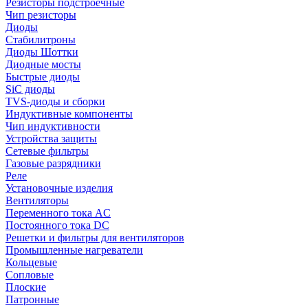
Резисторы подстроечные
Чип резисторы
Диоды
Стабилитроны
Диоды Шоттки
Диодные мосты
Быстрые диоды
SiC диоды
TVS-диоды и сборки
Индуктивные компоненты
Чип индуктивности
Устройства защиты
Сетевые фильтры
Газовые разрядники
Реле
Установочные изделия
Вентиляторы
Переменного тока AC
Постоянного тока DC
Решетки и фильтры для вентиляторов
Промышленные нагреватели
Кольцевые
Сопловые
Плоские
Патронные