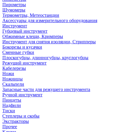
Пирометры
Шумомеры
Термометры, Метеостанции
Аксессуары для измерительного оборудования
Инструмент
Губцевый инструмент
Обжимные клещи, Кримперы
Инструмент для снятия изоляции, Стрипперы
Бокорезы и кусачки
Сменные губки
Плоскогубцы, длинногубцы, круглогубцы
Режущий инструмент
Кабелерезы
Ножи
Ножницы
Скальпели
Запасные части для режущего инструмента
Ручной инструмент
Пинцеты
Надфили
Тиски
Степлеры и скобы
Экстракторы
Прочее
Ключи