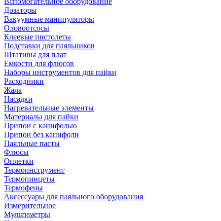
Вспомогательное оборудование
Дозаторы
Вакуумные манипуляторы
Оловоотсосы
Клеевые пистолеты
Подставки для паяльников
Штативы для плат
Емкости для флюсов
Наборы инструментов для пайки
Расходники
Жала
Насадки
Нагревательные элементы
Материалы для пайки
Припои с канифолью
Припои без канифоли
Паяльные пасты
Флюсы
Оплетки
Термоинструмент
Термопинцеты
Термофены
Аксессуары для паяльного оборудования
Измерительное
Мультиметры