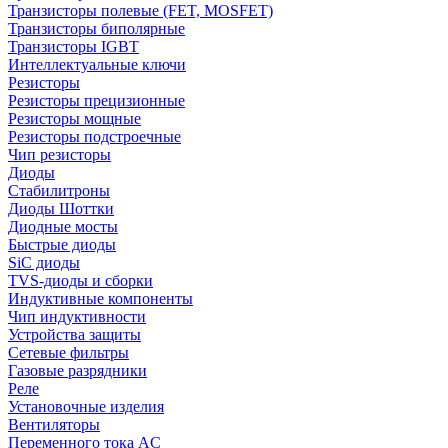
Транзисторы полевые (FET, MOSFET)
Транзисторы биполярные
Транзисторы IGBT
Интеллектуальные ключи
Резисторы
Резисторы прецизионные
Резисторы мощные
Резисторы подстроечные
Чип резисторы
Диоды
Стабилитроны
Диоды Шоттки
Диодные мосты
Быстрые диоды
SiC диоды
TVS-диоды и сборки
Индуктивные компоненты
Чип индуктивности
Устройства защиты
Сетевые фильтры
Газовые разрядники
Реле
Установочные изделия
Вентиляторы
Переменного тока AC