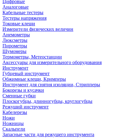
Цифровые
Аналоговые
Кабельные тестеры
Тестеры напряжения
Токовые клещи
Измерители физических величин
Анемометры
Люксметры
Пирометры
Шумомеры
Термометры, Метеостанции
Аксессуары для измерительного оборудования
Инструмент
Губцевый инструмент
Обжимные клещи, Кримперы
Инструмент для снятия изоляции, Стрипперы
Бокорезы и кусачки
Сменные губки
Плоскогубцы, длинногубцы, круглогубцы
Режущий инструмент
Кабелерезы
Ножи
Ножницы
Скальпели
Запасные части для режущего инструмента