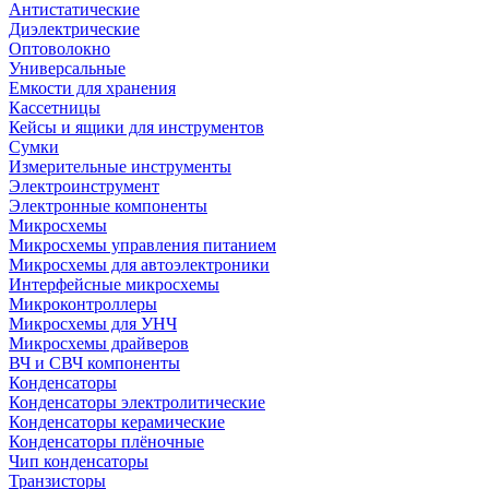
Антистатические
Диэлектрические
Оптоволокно
Универсальные
Емкости для хранения
Кассетницы
Кейсы и ящики для инструментов
Сумки
Измерительные инструменты
Электроинструмент
Электронные компоненты
Микросхемы
Микросхемы управления питанием
Микросхемы для автоэлектроники
Интерфейсные микросхемы
Микроконтроллеры
Микросхемы для УНЧ
Микросхемы драйверов
ВЧ и СВЧ компоненты
Конденсаторы
Конденсаторы электролитические
Конденсаторы керамические
Конденсаторы плёночные
Чип конденсаторы
Транзисторы