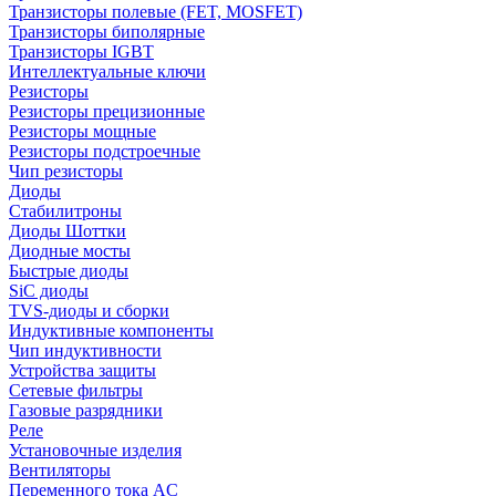
Транзисторы полевые (FET, MOSFET)
Транзисторы биполярные
Транзисторы IGBT
Интеллектуальные ключи
Резисторы
Резисторы прецизионные
Резисторы мощные
Резисторы подстроечные
Чип резисторы
Диоды
Стабилитроны
Диоды Шоттки
Диодные мосты
Быстрые диоды
SiC диоды
TVS-диоды и сборки
Индуктивные компоненты
Чип индуктивности
Устройства защиты
Сетевые фильтры
Газовые разрядники
Реле
Установочные изделия
Вентиляторы
Переменного тока AC