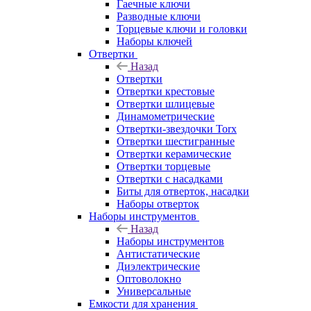
Гаечные ключи
Разводные ключи
Торцевые ключи и головки
Наборы ключей
Отвертки
Назад
Отвертки
Отвертки крестовые
Отвертки шлицевые
Динамометрические
Отвертки-звездочки Torx
Отвертки шестигранные
Отвертки керамические
Отвертки торцевые
Отвертки с насадками
Биты для отверток, насадки
Наборы отверток
Наборы инструментов
Назад
Наборы инструментов
Антистатические
Диэлектрические
Оптоволокно
Универсальные
Емкости для хранения