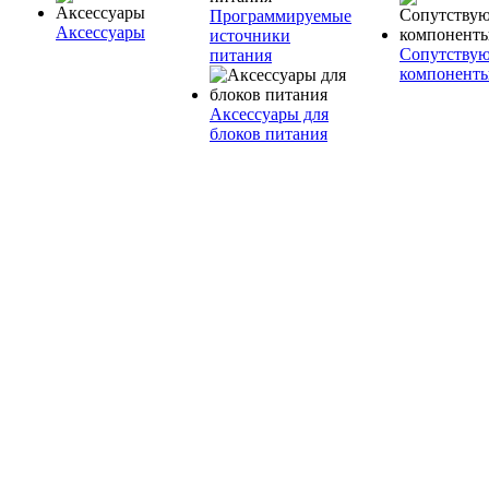
Программируемые
Аксессуары
источники
Сопутству
питания
компонент
Аксессуары для
блоков питания