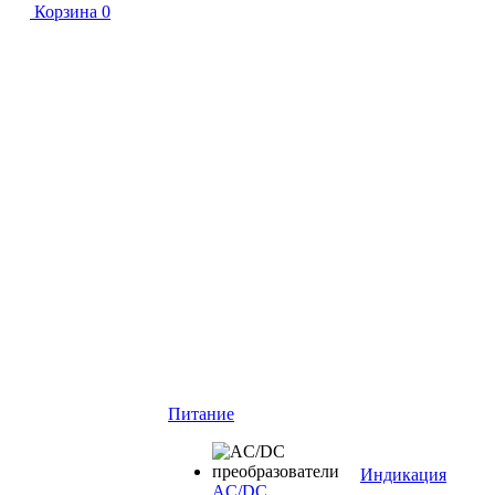
Корзина
0
Питание
Индикация
AC/DC