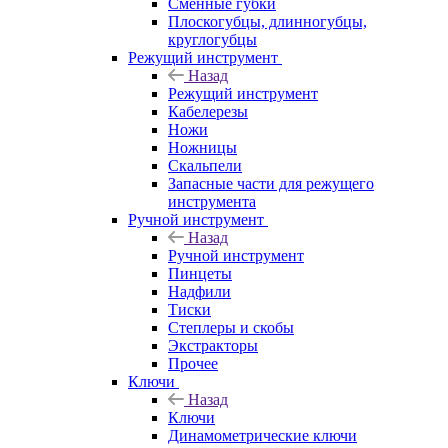
Сменные губки
Плоскогубцы, длинногубцы,
круглогубцы
Режущий инструмент
Назад
Режущий инструмент
Кабелерезы
Ножи
Ножницы
Скальпели
Запасные части для режущего
инструмента
Ручной инструмент
Назад
Ручной инструмент
Пинцеты
Надфили
Тиски
Степлеры и скобы
Экстракторы
Прочее
Ключи
Назад
Ключи
Динамометрические ключи