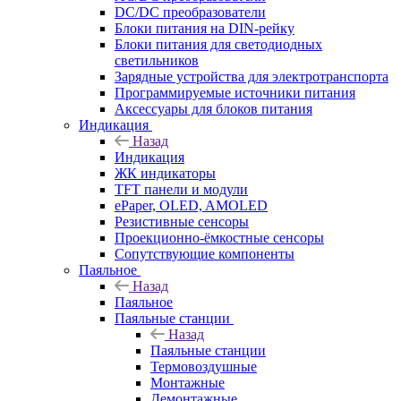
DC/DC преобразователи
Блоки питания на DIN-рейку
Блоки питания для светодиодных
светильников
Зарядные устройства для электротранспорта
Программируемые источники питания
Аксессуары для блоков питания
Индикация
Назад
Индикация
ЖК индикаторы
TFT панели и модули
ePaper, OLED, AMOLED
Резистивные сенсоры
Проекционно-ёмкостные сенсоры
Сопутствующие компоненты
Паяльное
Назад
Паяльное
Паяльные станции
Назад
Паяльные станции
Термовоздушные
Монтажные
Демонтажные