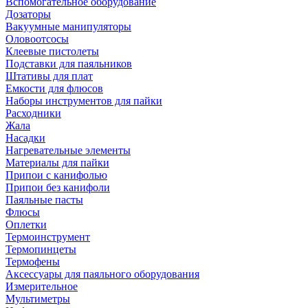
Вспомогательное оборудование
Дозаторы
Вакуумные манипуляторы
Оловоотсосы
Клеевые пистолеты
Подставки для паяльников
Штативы для плат
Емкости для флюсов
Наборы инструментов для пайки
Расходники
Жала
Насадки
Нагревательные элементы
Материалы для пайки
Припои с канифолью
Припои без канифоли
Паяльные пасты
Флюсы
Оплетки
Термоинструмент
Термопинцеты
Термофены
Аксессуары для паяльного оборудования
Измерительное
Мультиметры