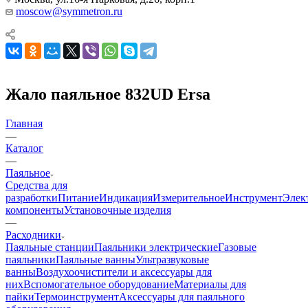
moscow@symmetron.ru
Жало паяльное 832UD Ersa
Главная
—
Каталог
—
Паяльное
Средства для
разработки
Питание
Индикация
Измерительное
Инструмент
Элек
компоненты
Установочные изделия
—
Расходники
Паяльные станции
Паяльники электрические
Газовые
паяльники
Паяльные ванны
Ультразвуковые
ванны
Воздухоочистители и аксессуары для
них
Вспомогательное оборудование
Материалы для
пайки
Термоинструмент
Аксессуары для паяльного