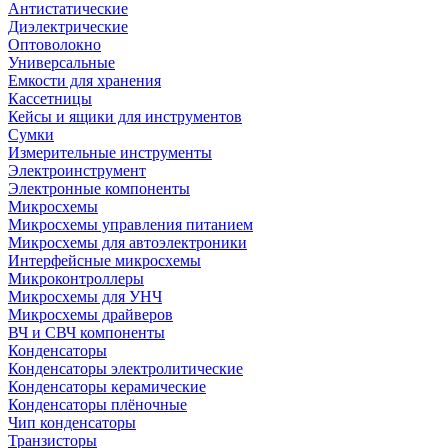
Антистатические
Диэлектрические
Оптоволокно
Универсальные
Емкости для хранения
Кассетницы
Кейсы и ящики для инструментов
Сумки
Измерительные инструменты
Электроинструмент
Электронные компоненты
Микросхемы
Микросхемы управления питанием
Микросхемы для автоэлектроники
Интерфейсные микросхемы
Микроконтроллеры
Микросхемы для УНЧ
Микросхемы драйверов
ВЧ и СВЧ компоненты
Конденсаторы
Конденсаторы электролитические
Конденсаторы керамические
Конденсаторы плёночные
Чип конденсаторы
Транзисторы