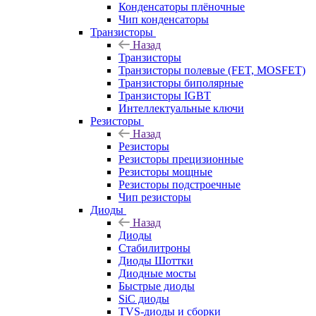
Конденсаторы плёночные
Чип конденсаторы
Транзисторы
Назад
Транзисторы
Транзисторы полевые (FET, MOSFET)
Транзисторы биполярные
Транзисторы IGBT
Интеллектуальные ключи
Резисторы
Назад
Резисторы
Резисторы прецизионные
Резисторы мощные
Резисторы подстроечные
Чип резисторы
Диоды
Назад
Диоды
Стабилитроны
Диоды Шоттки
Диодные мосты
Быстрые диоды
SiC диоды
TVS-диоды и сборки