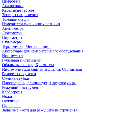
Цифровые
Аналоговые
Кабельные тестеры
Тестеры напряжения
Токовые клещи
Измерители физических величин
Анемометры
Люксметры
Пирометры
Шумомеры
Термометры, Метеостанции
Аксессуары для измерительного оборудования
Инструмент
Губцевый инструмент
Обжимные клещи, Кримперы
Инструмент для снятия изоляции, Стрипперы
Бокорезы и кусачки
Сменные губки
Плоскогубцы, длинногубцы, круглогубцы
Режущий инструмент
Кабелерезы
Ножи
Ножницы
Скальпели
Запасные части для режущего инструмента