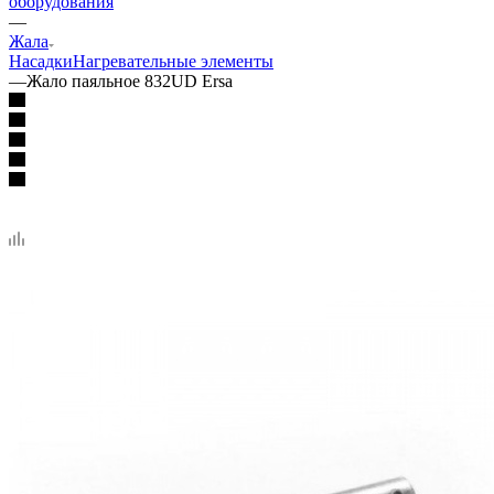
оборудования
—
Жала
Насадки
Нагревательные элементы
—
Жало паяльное 832UD Ersa