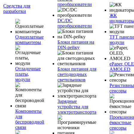
преобразователи
Средства для
разработки
ЖК
DC/DC
индикатор
преобразователи
Одноплатные
TFT панели
Блоки питания на
компьютеры
модули
DIN-рейку
ePaper, OL
Отладочные
Блоки питания для
AMOLED
платы,
светодиодных
модули
светильников
Резистивны
сенсоры
Зарядные
устройства для
Компоненты
электротранспорта
для
Проекцион
беспроводной
ёмкостные
связи
сенсоры