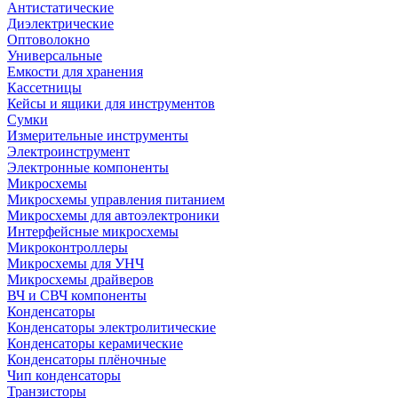
Антистатические
Диэлектрические
Оптоволокно
Универсальные
Емкости для хранения
Кассетницы
Кейсы и ящики для инструментов
Сумки
Измерительные инструменты
Электроинструмент
Электронные компоненты
Микросхемы
Микросхемы управления питанием
Микросхемы для автоэлектроники
Интерфейсные микросхемы
Микроконтроллеры
Микросхемы для УНЧ
Микросхемы драйверов
ВЧ и СВЧ компоненты
Конденсаторы
Конденсаторы электролитические
Конденсаторы керамические
Конденсаторы плёночные
Чип конденсаторы
Транзисторы