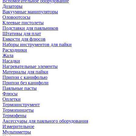
Вспомогательное оборудование
Дозаторы
Вакуумные манипуляторы
Оловоотсосы
Клеевые пистолеты
Подставки для паяльников
Штативы для плат
Емкости для флюсов
Наборы инструментов для пайки
Расходники
Жала
Насадки
Нагревательные элементы
Материалы для пайки
Припои с канифолью
Припои без канифоли
Паяльные пасты
Флюсы
Оплетки
Термоинструмент
Термопинцеты
Термофены
Аксессуары для паяльного оборудования
Измерительное
Мультиметры