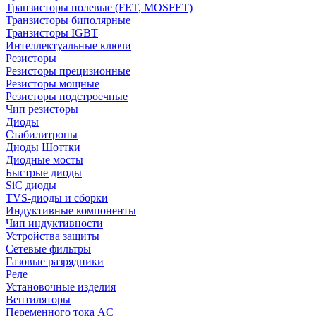
Транзисторы полевые (FET, MOSFET)
Транзисторы биполярные
Транзисторы IGBT
Интеллектуальные ключи
Резисторы
Резисторы прецизионные
Резисторы мощные
Резисторы подстроечные
Чип резисторы
Диоды
Стабилитроны
Диоды Шоттки
Диодные мосты
Быстрые диоды
SiC диоды
TVS-диоды и сборки
Индуктивные компоненты
Чип индуктивности
Устройства защиты
Сетевые фильтры
Газовые разрядники
Реле
Установочные изделия
Вентиляторы
Переменного тока AC