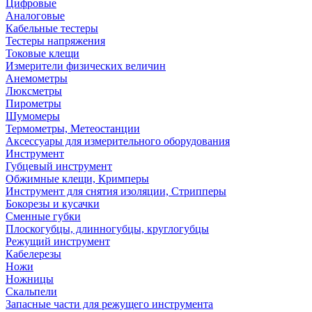
Цифровые
Аналоговые
Кабельные тестеры
Тестеры напряжения
Токовые клещи
Измерители физических величин
Анемометры
Люксметры
Пирометры
Шумомеры
Термометры, Метеостанции
Аксессуары для измерительного оборудования
Инструмент
Губцевый инструмент
Обжимные клещи, Кримперы
Инструмент для снятия изоляции, Стрипперы
Бокорезы и кусачки
Сменные губки
Плоскогубцы, длинногубцы, круглогубцы
Режущий инструмент
Кабелерезы
Ножи
Ножницы
Скальпели
Запасные части для режущего инструмента