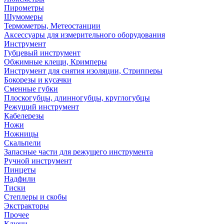
Пирометры
Шумомеры
Термометры, Метеостанции
Аксессуары для измерительного оборудования
Инструмент
Губцевый инструмент
Обжимные клещи, Кримперы
Инструмент для снятия изоляции, Стрипперы
Бокорезы и кусачки
Сменные губки
Плоскогубцы, длинногубцы, круглогубцы
Режущий инструмент
Кабелерезы
Ножи
Ножницы
Скальпели
Запасные части для режущего инструмента
Ручной инструмент
Пинцеты
Надфили
Тиски
Степлеры и скобы
Экстракторы
Прочее
Ключи