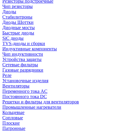
Резисторы подстроечные
Чип резисторы
Диоды
Стабилитроны
Диоды Шоттки
Диодные мосты
Быстрые диоды
SiC диоды
TVS-диоды и сборки
Индуктивные компоненты
Чип индуктивности
Устройства защиты
Сетевые фильтры
Газовые разрядники
Реле
Установочные изделия
Вентиляторы
Переменного тока AC
Постоянного тока DC
Решетки и фильтры для вентиляторов
Промышленные нагреватели
Кольцевые
Сопловые
Плоские
Патронные