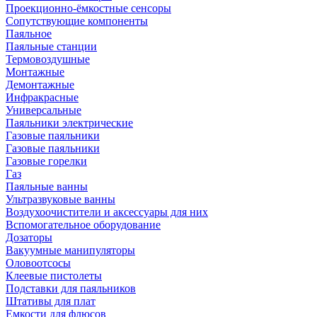
Проекционно-ёмкостные сенсоры
Сопутствующие компоненты
Паяльное
Паяльные станции
Термовоздушные
Монтажные
Демонтажные
Инфракрасные
Универсальные
Паяльники электрические
Газовые паяльники
Газовые паяльники
Газовые горелки
Газ
Паяльные ванны
Ультразвуковые ванны
Воздухоочистители и аксессуары для них
Вспомогательное оборудование
Дозаторы
Вакуумные манипуляторы
Оловоотсосы
Клеевые пистолеты
Подставки для паяльников
Штативы для плат
Емкости для флюсов