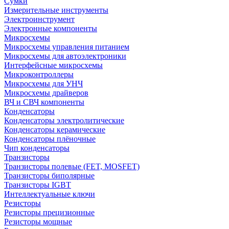
Сумки
Измерительные инструменты
Электроинструмент
Электронные компоненты
Микросхемы
Микросхемы управления питанием
Микросхемы для автоэлектроники
Интерфейсные микросхемы
Микроконтроллеры
Микросхемы для УНЧ
Микросхемы драйверов
ВЧ и СВЧ компоненты
Конденсаторы
Конденсаторы электролитические
Конденсаторы керамические
Конденсаторы плёночные
Чип конденсаторы
Транзисторы
Транзисторы полевые (FET, MOSFET)
Транзисторы биполярные
Транзисторы IGBT
Интеллектуальные ключи
Резисторы
Резисторы прецизионные
Резисторы мощные