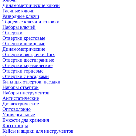
Динамометрические ключи
Гаечные ключи
Разводные ключи
Торцевые ключи и головки
Наборы ключей
Отвертки
Отвертки крестовые
Отвертки шлицевые
Динамометрические
Отвертки-звездочки Torx
Отвертки шестигранные
Отвертки керамические
Отвертки торцевые
Отвертки с насадками
Биты для отверток, насадки
Наборы отверток
Наборы инструментов
Антистатические
Диэлектрические
Оптоволокно
Универсальные
Емкости для хранения
Кассетницы
Кейсы и ящики для инструментов