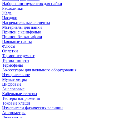
Наборы инструментов для пайки
Расходники
Жала
Насадки
Нагревательные элементы
Материалы для пайки
Припои с канифолью
Припои без канифоли
Паяльные пасты
Флюсы
Оплетки
Термоинструмент
Термопинцеты
Термофены
Аксессуары для паяльного оборудования
Измерительное
Мультиметры
Цифровые
Аналоговые
Кабельные тестеры
Тестеры напряжения
Токовые клещи
Измерители физических величин
Анемометры
Люксметры