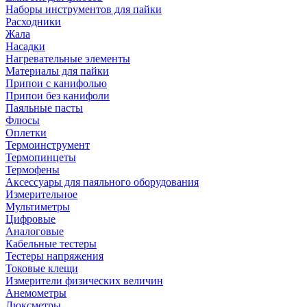
Наборы инструментов для пайки
Расходники
Жала
Насадки
Нагревательные элементы
Материалы для пайки
Припои с канифолью
Припои без канифоли
Паяльные пасты
Флюсы
Оплетки
Термоинструмент
Термопинцеты
Термофены
Аксессуары для паяльного оборудования
Измерительное
Мультиметры
Цифровые
Аналоговые
Кабельные тестеры
Тестеры напряжения
Токовые клещи
Измерители физических величин
Анемометры
Люксметры