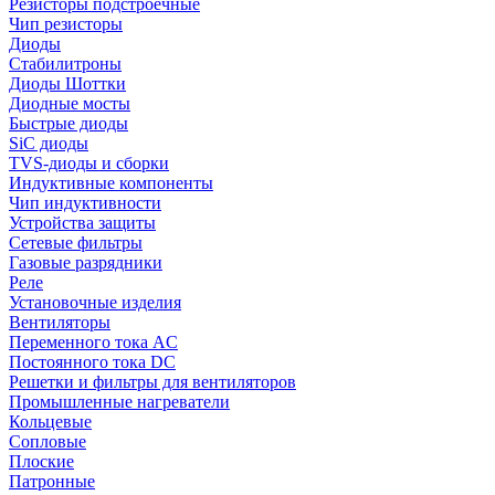
Резисторы подстроечные
Чип резисторы
Диоды
Стабилитроны
Диоды Шоттки
Диодные мосты
Быстрые диоды
SiC диоды
TVS-диоды и сборки
Индуктивные компоненты
Чип индуктивности
Устройства защиты
Сетевые фильтры
Газовые разрядники
Реле
Установочные изделия
Вентиляторы
Переменного тока AC
Постоянного тока DC
Решетки и фильтры для вентиляторов
Промышленные нагреватели
Кольцевые
Сопловые
Плоские
Патронные