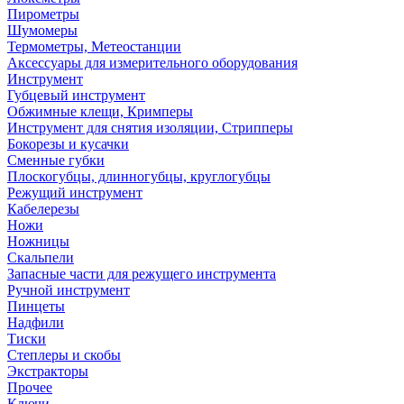
Пирометры
Шумомеры
Термометры, Метеостанции
Аксессуары для измерительного оборудования
Инструмент
Губцевый инструмент
Обжимные клещи, Кримперы
Инструмент для снятия изоляции, Стрипперы
Бокорезы и кусачки
Сменные губки
Плоскогубцы, длинногубцы, круглогубцы
Режущий инструмент
Кабелерезы
Ножи
Ножницы
Скальпели
Запасные части для режущего инструмента
Ручной инструмент
Пинцеты
Надфили
Тиски
Степлеры и скобы
Экстракторы
Прочее
Ключи