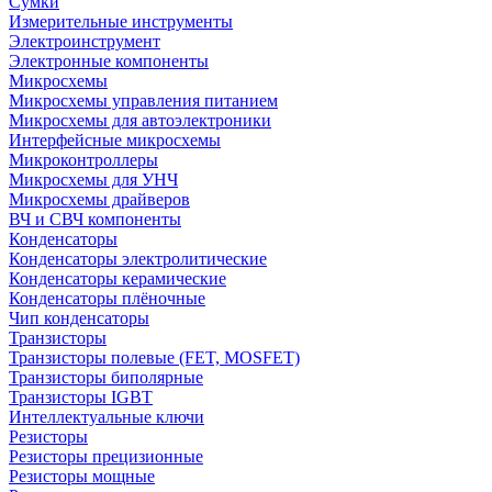
Сумки
Измерительные инструменты
Электроинструмент
Электронные компоненты
Микросхемы
Микросхемы управления питанием
Микросхемы для автоэлектроники
Интерфейсные микросхемы
Микроконтроллеры
Микросхемы для УНЧ
Микросхемы драйверов
ВЧ и СВЧ компоненты
Конденсаторы
Конденсаторы электролитические
Конденсаторы керамические
Конденсаторы плёночные
Чип конденсаторы
Транзисторы
Транзисторы полевые (FET, MOSFET)
Транзисторы биполярные
Транзисторы IGBT
Интеллектуальные ключи
Резисторы
Резисторы прецизионные
Резисторы мощные