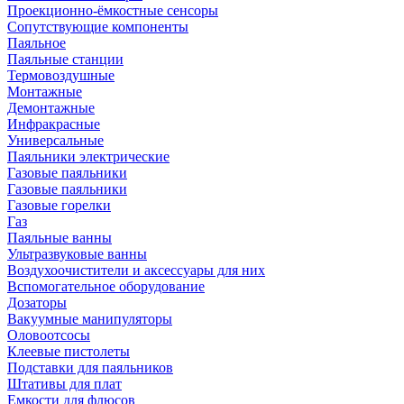
Проекционно-ёмкостные сенсоры
Сопутствующие компоненты
Паяльное
Паяльные станции
Термовоздушные
Монтажные
Демонтажные
Инфракрасные
Универсальные
Паяльники электрические
Газовые паяльники
Газовые паяльники
Газовые горелки
Газ
Паяльные ванны
Ультразвуковые ванны
Воздухоочистители и аксессуары для них
Вспомогательное оборудование
Дозаторы
Вакуумные манипуляторы
Оловоотсосы
Клеевые пистолеты
Подставки для паяльников
Штативы для плат
Емкости для флюсов