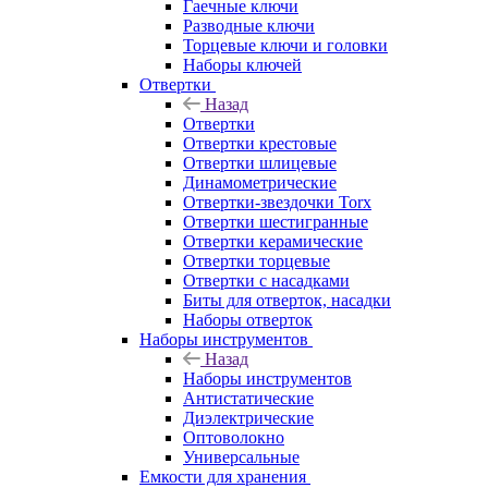
Гаечные ключи
Разводные ключи
Торцевые ключи и головки
Наборы ключей
Отвертки
Назад
Отвертки
Отвертки крестовые
Отвертки шлицевые
Динамометрические
Отвертки-звездочки Torx
Отвертки шестигранные
Отвертки керамические
Отвертки торцевые
Отвертки с насадками
Биты для отверток, насадки
Наборы отверток
Наборы инструментов
Назад
Наборы инструментов
Антистатические
Диэлектрические
Оптоволокно
Универсальные
Емкости для хранения