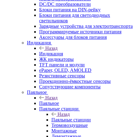
DC/DC преобразователи
Блоки питания на DIN-рейку
Блоки питания для светодиодных
светильников
Зарядные устройства для электротранспорта
Программируемые источники питания
Аксессуары для блоков питания
Индикация
Назад
Индикация
ЖК индикаторы
TFT панели и модули
ePaper, OLED, AMOLED
Резистивные сенсоры
Проекционно-ёмкостные сенсоры
Сопутствующие компоненты
Паяльное
Назад
Паяльное
Паяльные станции
Назад
Паяльные станции
Термовоздушные
Монтажные
Демонтажные