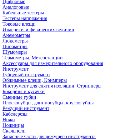
Цифровые
Аналоговые
Кабельные тестеры
Тестеры напряжения
Токовые клещи
Измерители физических величин
Анемометры
Люксметры
Пирометры
Шумомеры
Термометры, Метеостанции
Аксессуары для измерительного оборудования
Инструмент
Губцевый инструмент
Обжимные клещи, Кримперы
Инструмент для снятия изоляции, Стрипперы
Бокорезы и кусачки
Сменные губки
Плоскогубцы, длинногубцы, круглогубцы
Режущий инструмент
Кабелерезы
Ножи
Ножницы
Скальпели
Запасные части для режущего инструмента