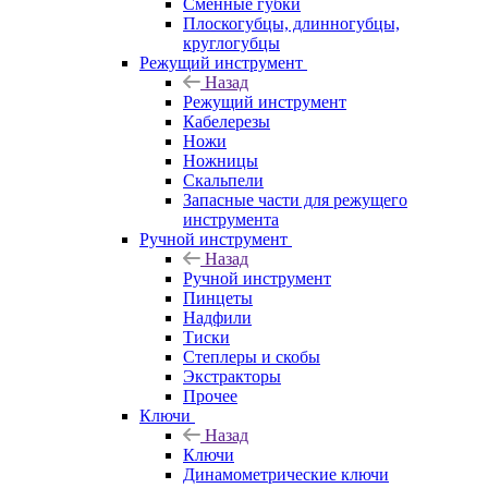
Сменные губки
Плоскогубцы, длинногубцы,
круглогубцы
Режущий инструмент
Назад
Режущий инструмент
Кабелерезы
Ножи
Ножницы
Скальпели
Запасные части для режущего
инструмента
Ручной инструмент
Назад
Ручной инструмент
Пинцеты
Надфили
Тиски
Степлеры и скобы
Экстракторы
Прочее
Ключи
Назад
Ключи
Динамометрические ключи