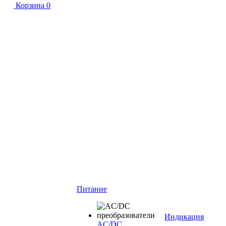
Корзина
0
Питание
Индикация
AC/DC