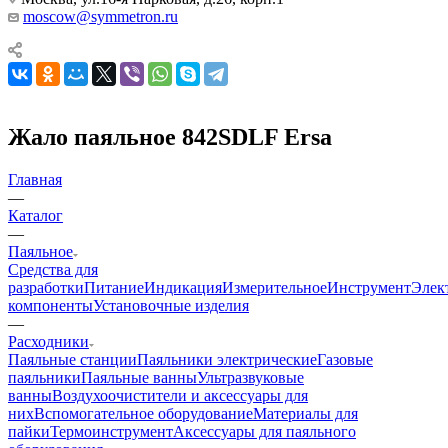
moscow@symmetron.ru
Жало паяльное 842SDLF Ersa
Главная
—
Каталог
—
Паяльное
Средства для
разработки
Питание
Индикация
Измерительное
Инструмент
Элек
компоненты
Установочные изделия
—
Расходники
Паяльные станции
Паяльники электрические
Газовые
паяльники
Паяльные ванны
Ультразвуковые
ванны
Воздухоочистители и аксессуары для
них
Вспомогательное оборудование
Материалы для
пайки
Термоинструмент
Аксессуары для паяльного