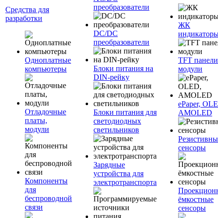
преобразователи
Средства для
разработки
ЖК
DC/DC
индикатор
преобразователи
Одноплатные
TFT панели
Блоки питания на
компьютеры
модули
DIN-рейку
ePaper, OL
Отладочные
Блоки питания для
AMOLED
платы,
светодиодных
модули
светильников
Резистивны
сенсоры
Зарядные
устройства для
Компоненты
электротранспорта
для
Проекцион
беспроводной
ёмкостные
связи
сенсоры