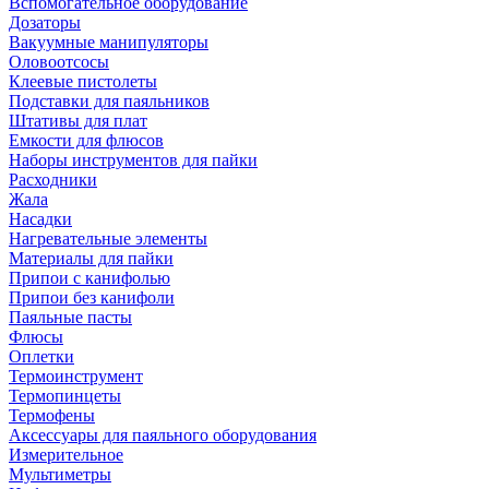
Вспомогательное оборудование
Дозаторы
Вакуумные манипуляторы
Оловоотсосы
Клеевые пистолеты
Подставки для паяльников
Штативы для плат
Емкости для флюсов
Наборы инструментов для пайки
Расходники
Жала
Насадки
Нагревательные элементы
Материалы для пайки
Припои с канифолью
Припои без канифоли
Паяльные пасты
Флюсы
Оплетки
Термоинструмент
Термопинцеты
Термофены
Аксессуары для паяльного оборудования
Измерительное
Мультиметры