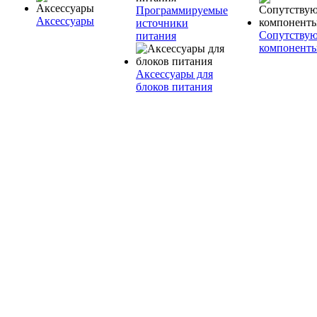
Программируемые
Аксессуары
источники
Сопутству
питания
компонент
Аксессуары для
блоков питания