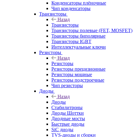
Конденсаторы плёночные
Чип конденсаторы
Транзисторы
Назад
Транзисторы
Транзисторы полевые (FET, MOSFET)
Транзисторы биполярные
Транзисторы IGBT
Интеллектуальные ключи
Резисторы
Назад
Резисторы
Резисторы прецизионные
Резисторы мощные
Резисторы подстроечные
Чип резисторы
Диоды
Назад
Диоды
Стабилитроны
Диоды Шоттки
Диодные мосты
Быстрые диоды
SiC диоды
TVS-диоды и сборки