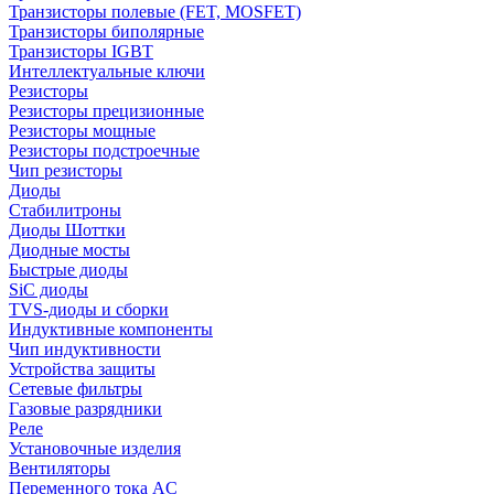
Транзисторы полевые (FET, MOSFET)
Транзисторы биполярные
Транзисторы IGBT
Интеллектуальные ключи
Резисторы
Резисторы прецизионные
Резисторы мощные
Резисторы подстроечные
Чип резисторы
Диоды
Стабилитроны
Диоды Шоттки
Диодные мосты
Быстрые диоды
SiC диоды
TVS-диоды и сборки
Индуктивные компоненты
Чип индуктивности
Устройства защиты
Сетевые фильтры
Газовые разрядники
Реле
Установочные изделия
Вентиляторы
Переменного тока AC