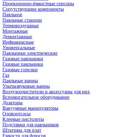
Проекционно-ёмкостные сенсоры
Сопутствующие компоненты
Паяльное
Паяльные станции
Термовоздушные
Монтажные
Демонтажные
Инфракрасные
Универсальные
Паяльники электрические
Газовые паяльники
Газовые паяльники
Газовые горелки
Газ
Паяльные ванны
Ультразвуковые ванны
Воздухоочистители и аксессуары для них
Вспомогательное оборудование
Дозаторы
Вакуумные манипуляторы
Оловоотсосы
Клеевые пистолеты
Подставки для паяльников
Штативы для плат
Емкости для флюсов