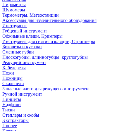
Пирометры
Шумомеры
Термометры, Метеостанции
Аксессуары для измерительного оборудования
Инструмент
Губцевый инструмент
Обжимные клещи, Кримперы
Инструмент для снятия изоляции, Стрипперы
Бокорезы и кусачки
Сменные губки
Плоскогубцы, длинногубцы, круглогубцы
Режущий инструмент
Кабелерезы
Ножи
Ножницы
Скальпели
Запасные части для режущего инструмента
Ручной инструмент
Пинцеты
Надфили
Тиски
Степлеры и скобы
Экстракторы
Прочее
Ключи