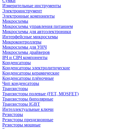
Сумки
Измерительные инструменты
Электроинструмент
Электронные компоненты
Микросхемы
Микросхемы управления питанием
Микросхемы для автоэлектроники
Интерфейсные микросхемы
Микроконтроллеры
Микросхемы для УНЧ
Микросхемы драйверов
ВЧ и СВЧ компоненты
Конденсаторы
Конденсаторы электролитические
Конденсаторы керамические
Конденсаторы плёночные
Чип конденсаторы
Транзисторы
Транзисторы полевые (FET, MOSFET)
Транзисторы биполярные
Транзисторы IGBT
Интеллектуальные ключи
Резисторы
Резисторы прецизионные
Резисторы мощные