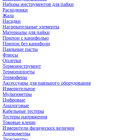
Наборы инструментов для пайки
Расходники
Жала
Насадки
Нагревательные элементы
Материалы для пайки
Припои с канифолью
Припои без канифоли
Паяльные пасты
Флюсы
Оплетки
Термоинструмент
Термопинцеты
Термофены
Аксессуары для паяльного оборудования
Измерительное
Мультиметры
Цифровые
Аналоговые
Кабельные тестеры
Тестеры напряжения
Токовые клещи
Измерители физических величин
Анемометры
Люксметры