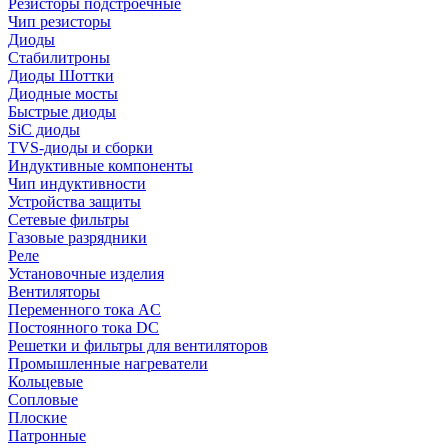
Резисторы подстроечные
Чип резисторы
Диоды
Стабилитроны
Диоды Шоттки
Диодные мосты
Быстрые диоды
SiC диоды
TVS-диоды и сборки
Индуктивные компоненты
Чип индуктивности
Устройства защиты
Сетевые фильтры
Газовые разрядники
Реле
Установочные изделия
Вентиляторы
Переменного тока AC
Постоянного тока DC
Решетки и фильтры для вентиляторов
Промышленные нагреватели
Кольцевые
Сопловые
Плоские
Патронные