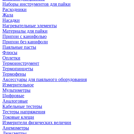
Наборы инструментов для пайки
Расходники
Жала
Насадки
Нагревательные элементы
Материалы для пайки
Припои с канифолью
Припои без канифоли
Паяльные пасты
Флюсы
Оплетки
Термоинструмент
Термопинцеты
Термофены
Аксессуары для паяльного оборудования
Измерительное
Мультиметры
Цифровые
Аналоговые
Кабельные тестеры
Тестеры напряжения
Токовые клещи
Измерители физических величин
Анемометры
Люксметры