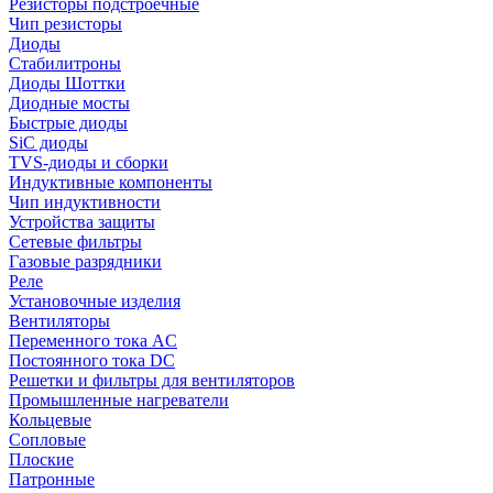
Резисторы подстроечные
Чип резисторы
Диоды
Стабилитроны
Диоды Шоттки
Диодные мосты
Быстрые диоды
SiC диоды
TVS-диоды и сборки
Индуктивные компоненты
Чип индуктивности
Устройства защиты
Сетевые фильтры
Газовые разрядники
Реле
Установочные изделия
Вентиляторы
Переменного тока AC
Постоянного тока DC
Решетки и фильтры для вентиляторов
Промышленные нагреватели
Кольцевые
Сопловые
Плоские
Патронные