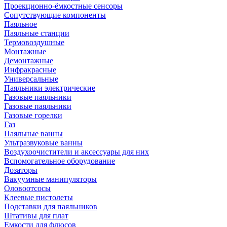
Проекционно-ёмкостные сенсоры
Сопутствующие компоненты
Паяльное
Паяльные станции
Термовоздушные
Монтажные
Демонтажные
Инфракрасные
Универсальные
Паяльники электрические
Газовые паяльники
Газовые паяльники
Газовые горелки
Газ
Паяльные ванны
Ультразвуковые ванны
Воздухоочистители и аксессуары для них
Вспомогательное оборудование
Дозаторы
Вакуумные манипуляторы
Оловоотсосы
Клеевые пистолеты
Подставки для паяльников
Штативы для плат
Емкости для флюсов