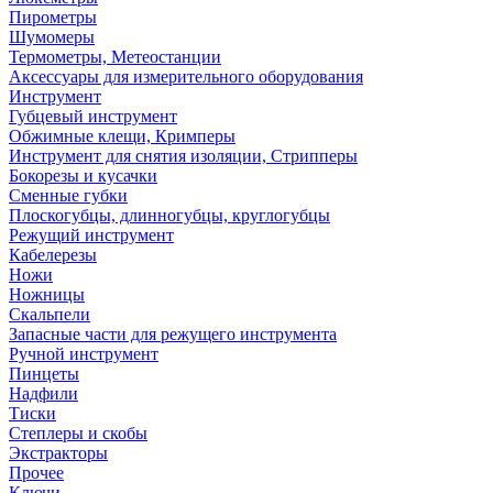
Пирометры
Шумомеры
Термометры, Метеостанции
Аксессуары для измерительного оборудования
Инструмент
Губцевый инструмент
Обжимные клещи, Кримперы
Инструмент для снятия изоляции, Стрипперы
Бокорезы и кусачки
Сменные губки
Плоскогубцы, длинногубцы, круглогубцы
Режущий инструмент
Кабелерезы
Ножи
Ножницы
Скальпели
Запасные части для режущего инструмента
Ручной инструмент
Пинцеты
Надфили
Тиски
Степлеры и скобы
Экстракторы
Прочее
Ключи