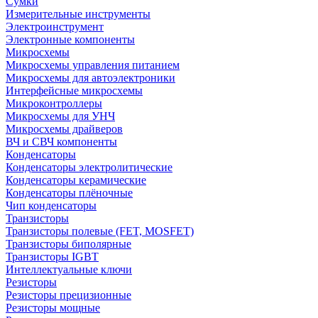
Сумки
Измерительные инструменты
Электроинструмент
Электронные компоненты
Микросхемы
Микросхемы управления питанием
Микросхемы для автоэлектроники
Интерфейсные микросхемы
Микроконтроллеры
Микросхемы для УНЧ
Микросхемы драйверов
ВЧ и СВЧ компоненты
Конденсаторы
Конденсаторы электролитические
Конденсаторы керамические
Конденсаторы плёночные
Чип конденсаторы
Транзисторы
Транзисторы полевые (FET, MOSFET)
Транзисторы биполярные
Транзисторы IGBT
Интеллектуальные ключи
Резисторы
Резисторы прецизионные
Резисторы мощные