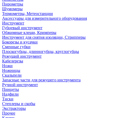
Пирометры
Шумомеры
Термометры, Метеостанции
Аксессуары для измерительного оборудования
Инструмент
Губцевый инструмент
Обжимные клещи, Кримперы
Инструмент для снятия изоляции, Стрипперы
Бокорезы и кусачки
Сменные губки
Плоскогубцы, длинногубцы, круглогубцы
Режущий инструмент
Кабелерезы
Ножи
Ножницы
Скальпели
Запасные части для режущего инструмента
Ручной инструмент
Пинцеты
Надфили
Тиски
Степлеры и скобы
Экстракторы
Прочее
Ключи