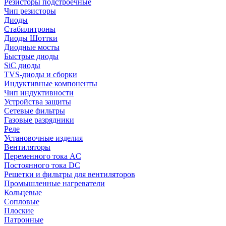
Резисторы подстроечные
Чип резисторы
Диоды
Стабилитроны
Диоды Шоттки
Диодные мосты
Быстрые диоды
SiC диоды
TVS-диоды и сборки
Индуктивные компоненты
Чип индуктивности
Устройства защиты
Сетевые фильтры
Газовые разрядники
Реле
Установочные изделия
Вентиляторы
Переменного тока AC
Постоянного тока DC
Решетки и фильтры для вентиляторов
Промышленные нагреватели
Кольцевые
Сопловые
Плоские
Патронные