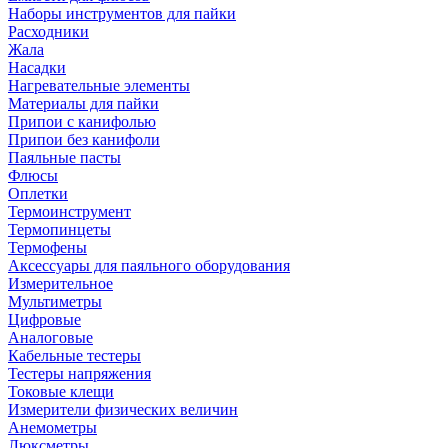
Наборы инструментов для пайки
Расходники
Жала
Насадки
Нагревательные элементы
Материалы для пайки
Припои с канифолью
Припои без канифоли
Паяльные пасты
Флюсы
Оплетки
Термоинструмент
Термопинцеты
Термофены
Аксессуары для паяльного оборудования
Измерительное
Мультиметры
Цифровые
Аналоговые
Кабельные тестеры
Тестеры напряжения
Токовые клещи
Измерители физических величин
Анемометры
Люксметры