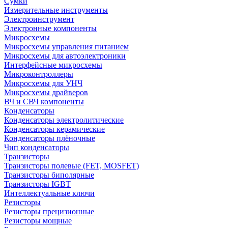
Сумки
Измерительные инструменты
Электроинструмент
Электронные компоненты
Микросхемы
Микросхемы управления питанием
Микросхемы для автоэлектроники
Интерфейсные микросхемы
Микроконтроллеры
Микросхемы для УНЧ
Микросхемы драйверов
ВЧ и СВЧ компоненты
Конденсаторы
Конденсаторы электролитические
Конденсаторы керамические
Конденсаторы плёночные
Чип конденсаторы
Транзисторы
Транзисторы полевые (FET, MOSFET)
Транзисторы биполярные
Транзисторы IGBT
Интеллектуальные ключи
Резисторы
Резисторы прецизионные
Резисторы мощные