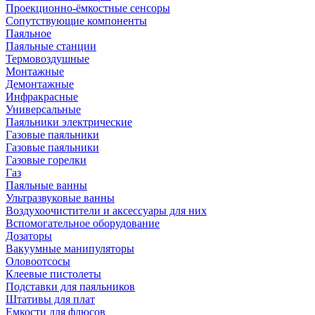
Проекционно-ёмкостные сенсоры
Сопутствующие компоненты
Паяльное
Паяльные станции
Термовоздушные
Монтажные
Демонтажные
Инфракрасные
Универсальные
Паяльники электрические
Газовые паяльники
Газовые паяльники
Газовые горелки
Газ
Паяльные ванны
Ультразвуковые ванны
Воздухоочистители и аксессуары для них
Вспомогательное оборудование
Дозаторы
Вакуумные манипуляторы
Оловоотсосы
Клеевые пистолеты
Подставки для паяльников
Штативы для плат
Емкости для флюсов