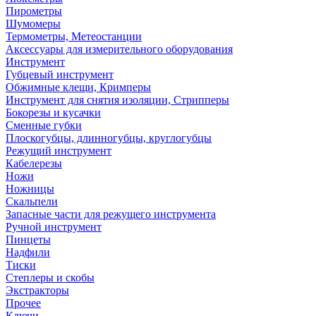
Пирометры
Шумомеры
Термометры, Метеостанции
Аксессуары для измерительного оборудования
Инструмент
Губцевый инструмент
Обжимные клещи, Кримперы
Инструмент для снятия изоляции, Стрипперы
Бокорезы и кусачки
Сменные губки
Плоскогубцы, длинногубцы, круглогубцы
Режущий инструмент
Кабелерезы
Ножи
Ножницы
Скальпели
Запасные части для режущего инструмента
Ручной инструмент
Пинцеты
Надфили
Тиски
Степлеры и скобы
Экстракторы
Прочее
Ключи