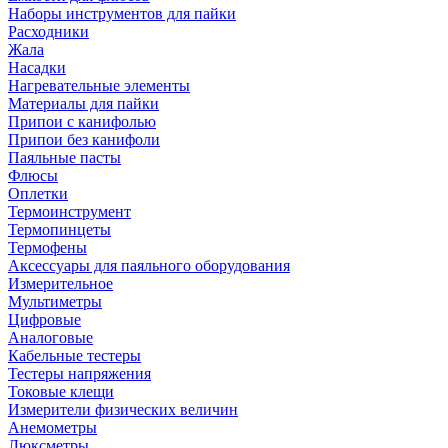
Наборы инструментов для пайки
Расходники
Жала
Насадки
Нагревательные элементы
Материалы для пайки
Припои с канифолью
Припои без канифоли
Паяльные пасты
Флюсы
Оплетки
Термоинструмент
Термопинцеты
Термофены
Аксессуары для паяльного оборудования
Измерительное
Мультиметры
Цифровые
Аналоговые
Кабельные тестеры
Тестеры напряжения
Токовые клещи
Измерители физических величин
Анемометры
Люксметры