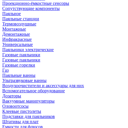
Проекционно-ёмкостные сенсоры
Сопутствующие компоненты
Паяльное
Паяльные станции
Термовоздушные
Монтажные
Демонтажные
Инфракрасные
Универсальные
Паяльники электрические
Газовые паяльники
Газовые паяльники
Газовые горелки
Газ
Паяльные ванны
Ультразвуковые ванны
Воздухоочистители и аксессуары для них
Вспомогательное оборудование
Дозаторы
Вакуумные манипуляторы
Оловоотсосы
Клеевые пистолеты
Подставки для паяльников
Штативы для плат
Емкости для флюсов