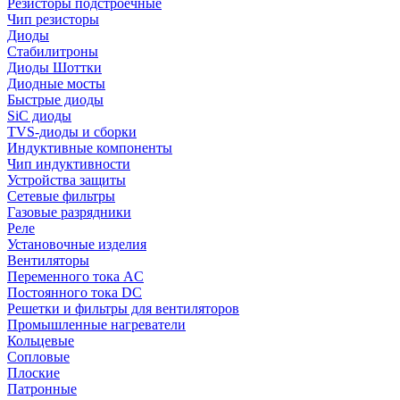
Резисторы подстроечные
Чип резисторы
Диоды
Стабилитроны
Диоды Шоттки
Диодные мосты
Быстрые диоды
SiC диоды
TVS-диоды и сборки
Индуктивные компоненты
Чип индуктивности
Устройства защиты
Сетевые фильтры
Газовые разрядники
Реле
Установочные изделия
Вентиляторы
Переменного тока AC
Постоянного тока DC
Решетки и фильтры для вентиляторов
Промышленные нагреватели
Кольцевые
Сопловые
Плоские
Патронные