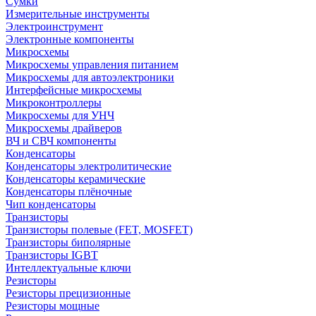
Сумки
Измерительные инструменты
Электроинструмент
Электронные компоненты
Микросхемы
Микросхемы управления питанием
Микросхемы для автоэлектроники
Интерфейсные микросхемы
Микроконтроллеры
Микросхемы для УНЧ
Микросхемы драйверов
ВЧ и СВЧ компоненты
Конденсаторы
Конденсаторы электролитические
Конденсаторы керамические
Конденсаторы плёночные
Чип конденсаторы
Транзисторы
Транзисторы полевые (FET, MOSFET)
Транзисторы биполярные
Транзисторы IGBT
Интеллектуальные ключи
Резисторы
Резисторы прецизионные
Резисторы мощные