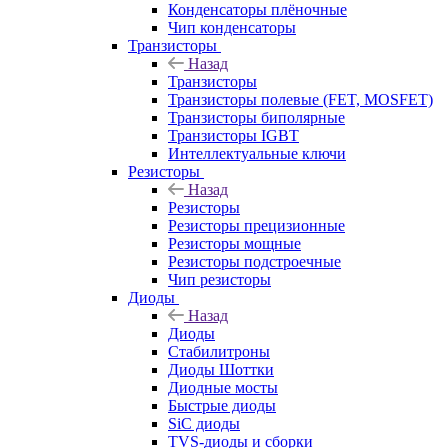
Конденсаторы плёночные
Чип конденсаторы
Транзисторы
Назад
Транзисторы
Транзисторы полевые (FET, MOSFET)
Транзисторы биполярные
Транзисторы IGBT
Интеллектуальные ключи
Резисторы
Назад
Резисторы
Резисторы прецизионные
Резисторы мощные
Резисторы подстроечные
Чип резисторы
Диоды
Назад
Диоды
Стабилитроны
Диоды Шоттки
Диодные мосты
Быстрые диоды
SiC диоды
TVS-диоды и сборки