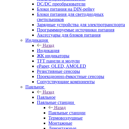
DC/DC преобразователи
Блоки питания на DIN-рейку
Блоки питания для светодиодных
светильников
Зарядные устройства для электротранспорта
Программируемые источники питания
Аксессуары для блоков питания
Индикация
Назад
Индикация
ЖК индикаторы
TFT панели и модули
ePaper, OLED, AMOLED
Резистивные сенсоры
Проекционно-ёмкостные сенсоры
Сопутствующие компоненты
Паяльное
Назад
Паяльное
Паяльные станции
Назад
Паяльные станции
Термовоздушные
Монтажные
Демонтажные