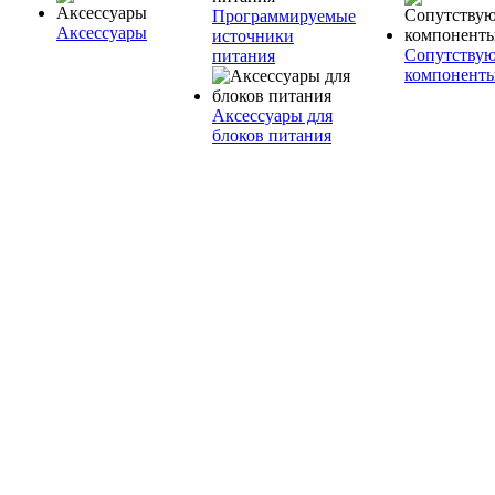
Программируемые
Аксессуары
источники
Сопутству
питания
компонент
Аксессуары для
блоков питания