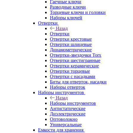
Гаечные ключи
Разводные ключи
Торцевые ключи и головки
Наборы ключей
Отвертки
Назад
Отвертки
Отвертки крестовые
Отвертки шлицевые
Динамометрические
Отвертки-звездочки Torx
Отвертки шестигранные
Отвертки керамические
Отвертки торцевые
Отвертки с насадками
Биты для отверток, насадки
Наборы отверток
Наборы инструментов
Назад
Наборы инструментов
Антистатические
Диэлектрические
Оптоволокно
Универсальные
Емкости для хранения