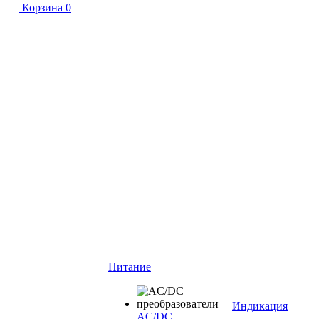
Корзина
0
Питание
Индикация
AC/DC