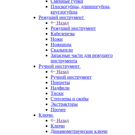
Сменные губки
Плоскогубцы, длинногубцы,
круглогубцы
Режущий инструмент
Назад
Режущий инструмент
Кабелерезы
Ножи
Ножницы
Скальпели
Запасные части для режущего
инструмента
Ручной инструмент
Назад
Ручной инструмент
Пинцеты
Надфили
Тиски
Степлеры и скобы
Экстракторы
Прочее
Ключи
Назад
Ключи
Динамометрические ключи