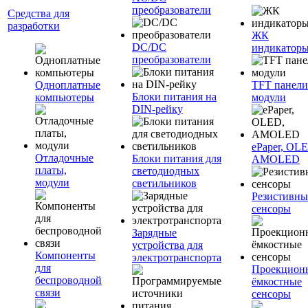
преобразователи
Средства для
разработки
ЖК
DC/DC
индикатор
преобразователи
Одноплатные
TFT панели
Блоки питания на
компьютеры
модули
DIN-рейку
ePaper, OL
Отладочные
Блоки питания для
AMOLED
платы,
светодиодных
модули
светильников
Резистивны
сенсоры
Зарядные
устройства для
Компоненты
электротранспорта
для
Проекцион
беспроводной
ёмкостные
связи
сенсоры