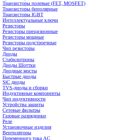
Транзисторы полевые (FET, MOSFET)
Транзисторы биполярные
Транзисторы IGBT
Интеллектуальные ключи
Резисторы
Резисторы прецизионные
Резисторы мощные
Резисторы подстроечные
Чип резисторы
Диоды
Стабилитроны
Диоды Шоттки
Диодные мосты
Быстрые диоды
SiC диоды
TVS-диоды и сборки
Индуктивные компоненты
Чип индуктивности
Устройства защиты
Сетевые фильтры
Газовые разрядники
Реле
Установочные изделия
Вентиляторы
Переменного тока AC