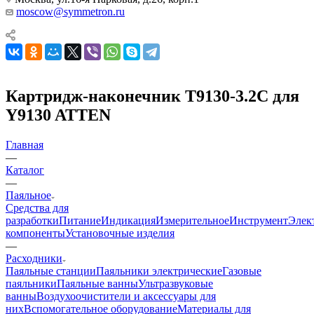
moscow@symmetron.ru
Картридж-наконечник T9130-3.2C для
Y9130 ATTEN
Главная
—
Каталог
—
Паяльное
Средства для
разработки
Питание
Индикация
Измерительное
Инструмент
Элек
компоненты
Установочные изделия
—
Расходники
Паяльные станции
Паяльники электрические
Газовые
паяльники
Паяльные ванны
Ультразвуковые
ванны
Воздухоочистители и аксессуары для
них
Вспомогательное оборудование
Материалы для