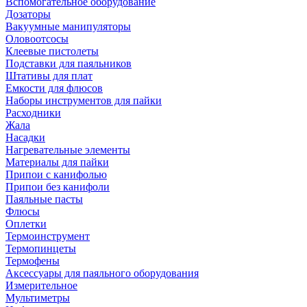
Вспомогательное оборудование
Дозаторы
Вакуумные манипуляторы
Оловоотсосы
Клеевые пистолеты
Подставки для паяльников
Штативы для плат
Емкости для флюсов
Наборы инструментов для пайки
Расходники
Жала
Насадки
Нагревательные элементы
Материалы для пайки
Припои с канифолью
Припои без канифоли
Паяльные пасты
Флюсы
Оплетки
Термоинструмент
Термопинцеты
Термофены
Аксессуары для паяльного оборудования
Измерительное
Мультиметры