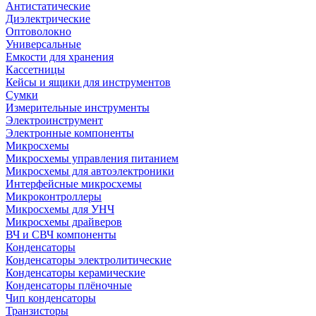
Антистатические
Диэлектрические
Оптоволокно
Универсальные
Емкости для хранения
Кассетницы
Кейсы и ящики для инструментов
Сумки
Измерительные инструменты
Электроинструмент
Электронные компоненты
Микросхемы
Микросхемы управления питанием
Микросхемы для автоэлектроники
Интерфейсные микросхемы
Микроконтроллеры
Микросхемы для УНЧ
Микросхемы драйверов
ВЧ и СВЧ компоненты
Конденсаторы
Конденсаторы электролитические
Конденсаторы керамические
Конденсаторы плёночные
Чип конденсаторы
Транзисторы