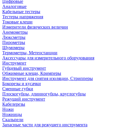
Цифровые
Аналоговые
Кабельные тестеры
Тестеры напряжения
Токовые клещи
Измерители физических величин
Анемометры
Люксметры
Пирометры
Шумомеры
Термометры, Метеостанции
Аксессуары для измерительного оборудования
Инструмент
Губцевый инструмент
Обжимные клещи, Кримперы
Инструмент для снятия изоляции, Стрипперы
Бокорезы и кусачки
Сменные губки
Плоскогубцы, длинногубцы, круглогубцы
Режущий инструмент
Кабелерезы
Ножи
Ножницы
Скальпели
Запасные части для режущего инструмента