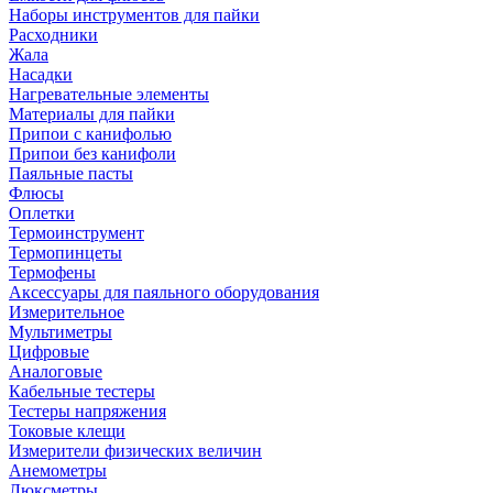
Наборы инструментов для пайки
Расходники
Жала
Насадки
Нагревательные элементы
Материалы для пайки
Припои с канифолью
Припои без канифоли
Паяльные пасты
Флюсы
Оплетки
Термоинструмент
Термопинцеты
Термофены
Аксессуары для паяльного оборудования
Измерительное
Мультиметры
Цифровые
Аналоговые
Кабельные тестеры
Тестеры напряжения
Токовые клещи
Измерители физических величин
Анемометры
Люксметры