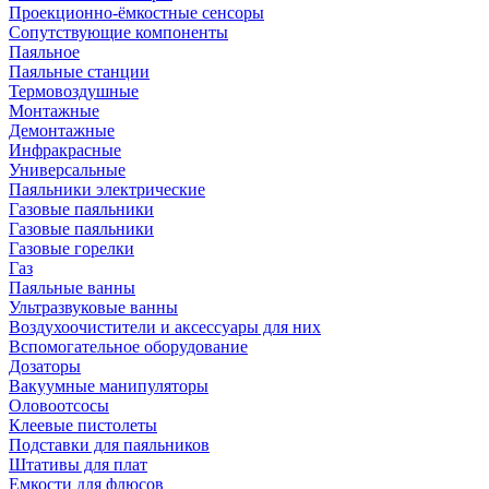
Проекционно-ёмкостные сенсоры
Сопутствующие компоненты
Паяльное
Паяльные станции
Термовоздушные
Монтажные
Демонтажные
Инфракрасные
Универсальные
Паяльники электрические
Газовые паяльники
Газовые паяльники
Газовые горелки
Газ
Паяльные ванны
Ультразвуковые ванны
Воздухоочистители и аксессуары для них
Вспомогательное оборудование
Дозаторы
Вакуумные манипуляторы
Оловоотсосы
Клеевые пистолеты
Подставки для паяльников
Штативы для плат
Емкости для флюсов