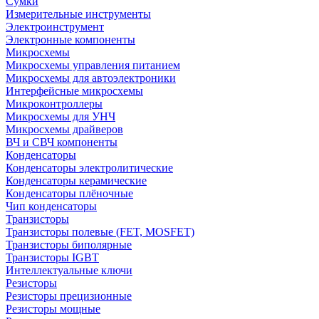
Сумки
Измерительные инструменты
Электроинструмент
Электронные компоненты
Микросхемы
Микросхемы управления питанием
Микросхемы для автоэлектроники
Интерфейсные микросхемы
Микроконтроллеры
Микросхемы для УНЧ
Микросхемы драйверов
ВЧ и СВЧ компоненты
Конденсаторы
Конденсаторы электролитические
Конденсаторы керамические
Конденсаторы плёночные
Чип конденсаторы
Транзисторы
Транзисторы полевые (FET, MOSFET)
Транзисторы биполярные
Транзисторы IGBT
Интеллектуальные ключи
Резисторы
Резисторы прецизионные
Резисторы мощные