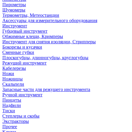
Пирометры
Шумомеры
Термометры, Метеостанции
Аксессуары для измерительного оборудования
Инструмент
Губцевый инструмент
Обжимные клещи, Кримперы
Инструмент для снятия изоляции, Стрипперы
Бокорезы и кусачки
Сменные губки
Плоскогубцы, длинногубцы, круглогубцы
Режущий инструмент
Кабелерезы
Ножи
Ножницы
Скальпели
Запасные части для режущего инструмента
Ручной инструмент
Пинцеты
Надфили
Тиски
Степлеры и скобы
Экстракторы
Прочее
Ключи