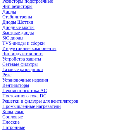
Резисторы подстроечные
Чип резисторы
Диоды
Стабилитроны
Диоды Шоттки
Диодные мосты
Быстрые диоды
SiC диоды
TVS-диоды и сборки
Индуктивные компоненты
Чип индуктивности
Устройства защиты
Сетевые фильтры
Газовые разрядники
Реле
Установочные изделия
Вентиляторы
Переменного тока AC
Постоянного тока DC
Решетки и фильтры для вентиляторов
Промышленные нагреватели
Кольцевые
Сопловые
Плоские
Патронные